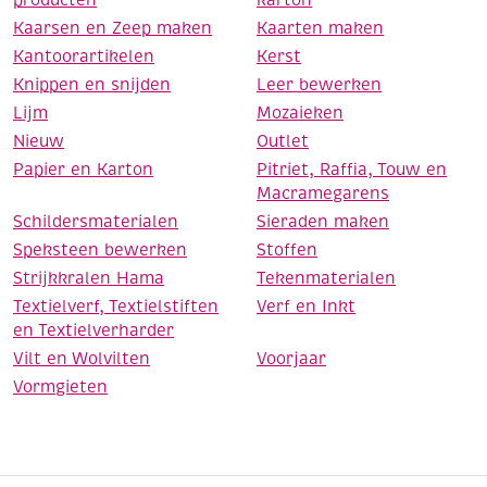
producten
karton
Kaarsen en Zeep maken
Kaarten maken
Kantoorartikelen
Kerst
Knippen en snijden
Leer bewerken
Lijm
Mozaieken
Nieuw
Outlet
Papier en Karton
Pitriet, Raffia, Touw en
Macramegarens
Schildersmaterialen
Sieraden maken
Speksteen bewerken
Stoffen
Strijkkralen Hama
Tekenmaterialen
Textielverf, Textielstiften
Verf en Inkt
en Textielverharder
Vilt en Wolvilten
Voorjaar
Vormgieten