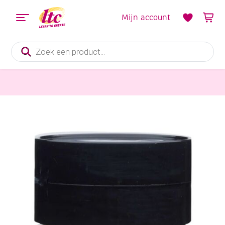
Mijn account
Producten
zoeken
Verf en Inkt
Talens Amsterdam acrylverf, 500 ml, 222 Napelsgeel licht