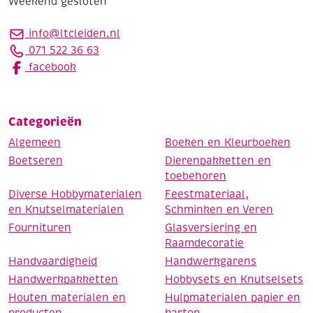
Weekend gesloten
info@ltcleiden.nl
071 522 36 63
facebook
Categorieën
Algemeen
Boeken en Kleurboeken
Boetseren
Dierenpakketten en
toebehoren
Diverse Hobbymaterialen
Feestmateriaal,
en Knutselmaterialen
Schminken en Veren
Fournituren
Glasversiering en
Raamdecoratie
Handvaardigheid
Handwerkgarens
Handwerkpakketten
Hobbysets en Knutselsets
Houten materialen en
Hulpmaterialen papier en