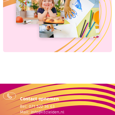
Contact opnemen
Bel: 071 522 36 63
Mail:
info@ltcleiden.nl