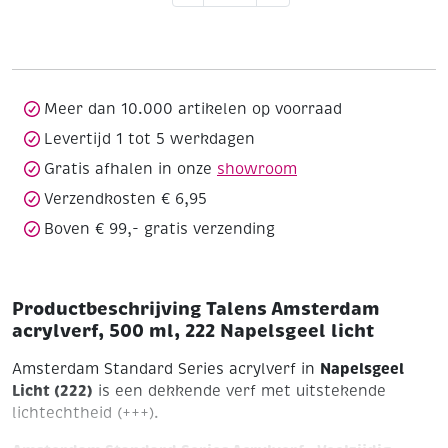
acrylverf,
500
ml,
222
Napelsgeel
Meer dan 10.000 artikelen op voorraad
licht
Levertijd 1 tot 5 werkdagen
aantal
Gratis afhalen in onze
showroom
Verzendkosten € 6,95
Boven € 99,- gratis verzending
Productbeschrijving Talens Amsterdam
acrylverf, 500 ml, 222 Napelsgeel licht
Napelsgeel
Amsterdam Standard Series acrylverf in
Licht (222)
is een dekkende verf met uitstekende
lichtechtheid (+++).