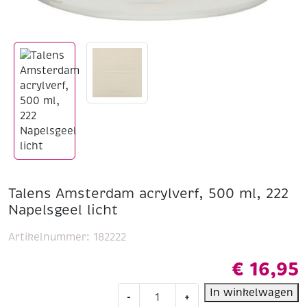
Talens Amsterdam acrylverf, 500 ml, 222
Napelsgeel licht
Artikelnummer:
182222
€
16,95
Talens
In winkelwagen
-
+
Amsterdam