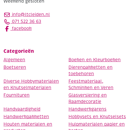
Weekend gesloten
info@ltcleiden.nl
071 522 36 63
facebook
Categorieën
Algemeen
Boeken en Kleurboeken
Boetseren
Dierenpakketten en
toebehoren
Diverse Hobbymaterialen
Feestmateriaal,
en Knutselmaterialen
Schminken en Veren
Fournituren
Glasversiering en
Raamdecoratie
Handvaardigheid
Handwerkgarens
Handwerkpakketten
Hobbysets en Knutselsets
Houten materialen en
Hulpmaterialen papier en