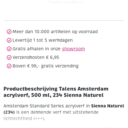
acrylverf,
500
ml,
234
Sienna
Meer dan 10.000 artikelen op voorraad
Naturel
Levertijd 1 tot 5 werkdagen
aantal
Gratis afhalen in onze
showroom
Verzendkosten € 6,95
Boven € 99,- gratis verzending
Productbeschrijving Talens Amsterdam
acrylverf, 500 ml, 234 Sienna Naturel
Sienna Naturel
Amsterdam Standard Series acrylverf in
(234)
is een dekkende verf met uitstekende
lichtechtheid (+++).