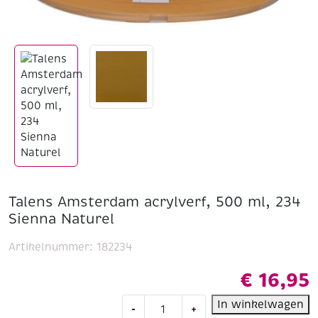
Talens Amsterdam acrylverf, 500 ml, 234
Sienna Naturel
Artikelnummer:
182234
€
16,95
Talens
In winkelwagen
-
+
Amsterdam