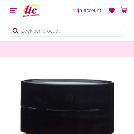
Mijn account
Producten
zoeken
Verf en Inkt
Talens Amsterdam acrylverf, 500 ml, 234 Sienna Naturel