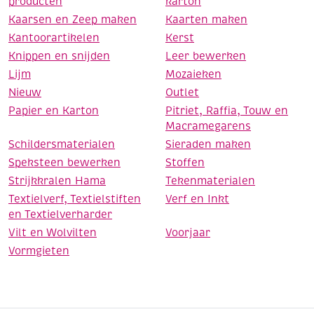
producten
karton
Kaarsen en Zeep maken
Kaarten maken
Kantoorartikelen
Kerst
Knippen en snijden
Leer bewerken
Lijm
Mozaieken
Nieuw
Outlet
Papier en Karton
Pitriet, Raffia, Touw en
Macramegarens
Schildersmaterialen
Sieraden maken
Speksteen bewerken
Stoffen
Strijkkralen Hama
Tekenmaterialen
Textielverf, Textielstiften
Verf en Inkt
en Textielverharder
Vilt en Wolvilten
Voorjaar
Vormgieten