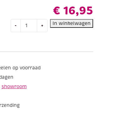
€
16,95
Talens
In winkelwagen
-
+
Amsterdam
acrylverf,
500
ml,
267
Azogeel
kelen op voorraad
aantal
kdagen
e
showroom
erzending