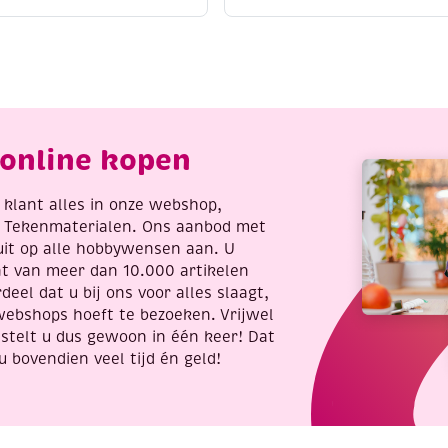
crylmarker
/
jn,
contourpaint,
erkeersgeel
20
antal
ml,
goud
aantal
online kopen
re klant alles in onze webshop,
t Tekenmaterialen. Ons aanbod met
uit op alle hobbywensen aan. U
nt van meer dan 10.000 artikelen
deel dat u bij ons voor alles slaagt,
webshops hoeft te bezoeken. Vrijwel
stelt u dus gewoon in één keer! Dat
u bovendien veel tijd én geld!