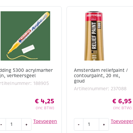
dding 5300 acrylmarker
Amsterdam reliefpaint /
ijn, verkeersgeel
contourpaint, 20 ml,
goud
rtikelnummer: 188905
Artikelnummer: 237088
€
4,25
€
6,95
(Inc BTW)
(Inc BTW)
dding
Amsterdam
Toevoegen
Toevoege
-
+
-
+
300
reliefpaint