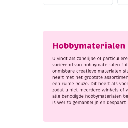
/
a
contourpaint,
fi
20
v
ml,
a
zilver
aantal
Hobbymaterialen 
U vindt als zakelijke of particulie
variërend van hobbymaterialen to
onmisbare creatieve materialen sl
heeft met het grootste assortime
een ruime keuze. Dit heeft als voor
zodat u niet meerdere winkels of 
alle benodigde hobbymaterialen be
is wel zo gemakkelijk en bespaart 