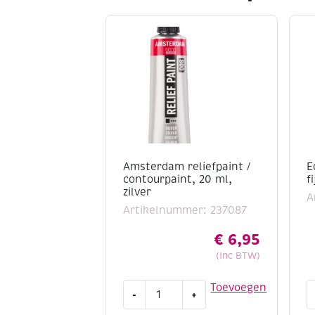
Amsterdam reliefpaint /
E
contourpaint, 20 ml,
f
zilver
A
Artikelnummer: 237087
€
6,95
(Inc BTW)
Amsterdam
E
Toevoegen
-
+
reliefpaint
5