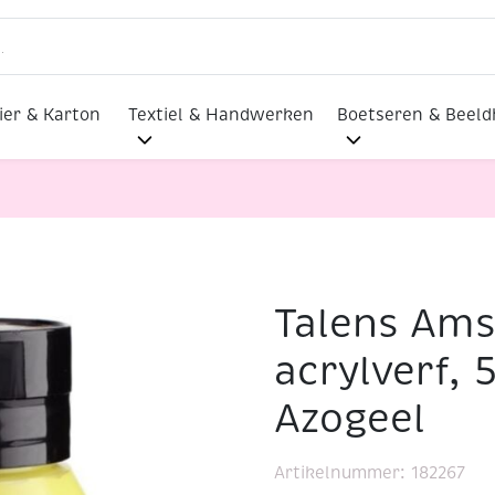
ier & Karton
Textiel & Handwerken
Boetseren & Beel
Talens Am
ylverf, 500 ml, 267 Azogeel
acrylverf, 
Azogeel
Artikelnummer:
182267