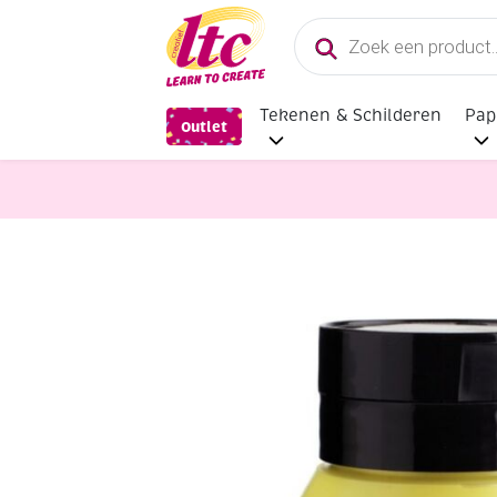
Producten
zoeken
Tekenen & Schilderen
Pap
Outlet
Verf en Inkt
Talens Amsterdam acr