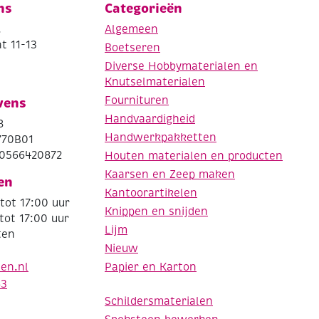
ns
Categorieën
.
Algemeen
t 11-13
Boetseren
Diverse Hobbymaterialen en
Knutselmaterialen
Fournituren
vens
Handvaardigheid
8
Handwerkpakketten
770B01
0566420872
Houten materialen en producten
Kaarsen en Zeep maken
en
Kantoorartikelen
tot 17:00 uur
Knippen en snijden
tot 17:00 uur
Lijm
ten
Nieuw
Papier en Karton
den.nl
63
Schildersmaterialen