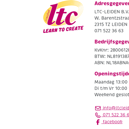
Adresgegeve
LTC-LEIDEN B.V
W. Barentzstraa
2315 TZ LEIDEN
071 522 36 63
Bedrijfsgege
KvKnr: 2800612
BTW: NL819138
ABN: NL18ABNA
Openingstijd
Maandag 13:00 
Di t/m Vr 10:00 
Weekend geslo
info@ltclei
071 522 36 
facebook