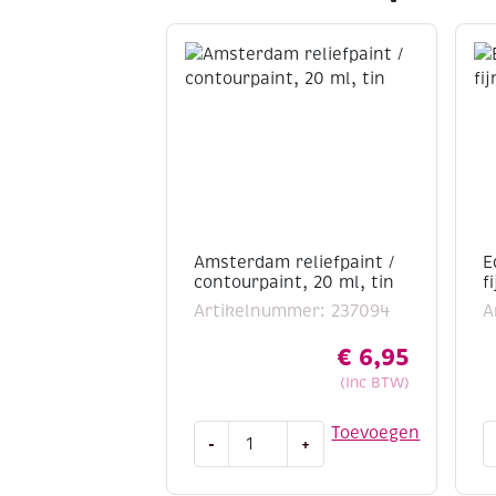
Amsterdam reliefpaint /
E
contourpaint, 20 ml, tin
f
Artikelnummer: 237094
A
€
6,95
(Inc BTW)
Amsterdam
E
Toevoegen
-
+
reliefpaint
5
/
a