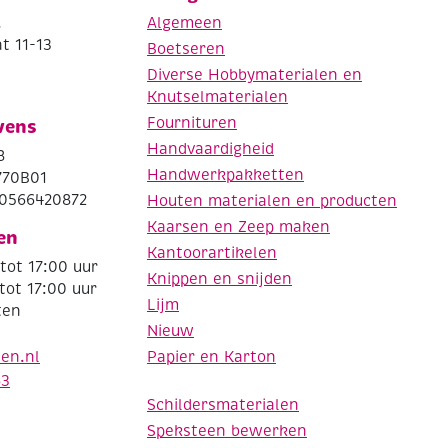
.
Algemeen
t 11-13
Boetseren
Diverse Hobbymaterialen en
Knutselmaterialen
Fournituren
vens
Handvaardigheid
8
Handwerkpakketten
770B01
0566420872
Houten materialen en producten
Kaarsen en Zeep maken
en
Kantoorartikelen
tot 17:00 uur
Knippen en snijden
tot 17:00 uur
Lijm
ten
Nieuw
Papier en Karton
den.nl
63
Schildersmaterialen
Speksteen bewerken