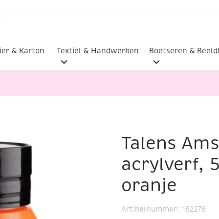
ier & Karton
Textiel & Handwerken
Boetseren & Beel
Talens Am
ylverf, 500 ml, 276 Azo-oranje
acrylverf, 
oranje
Artikelnummer:
182276