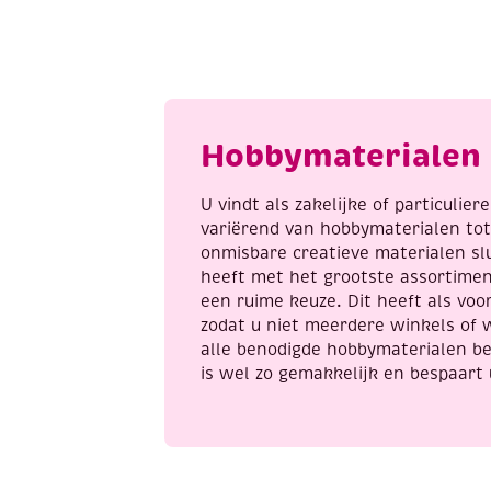
contourpaint,
fi
20
v
ml,
a
tin
aantal
Hobbymaterialen 
U vindt als zakelijke of particulie
variërend van hobbymaterialen to
onmisbare creatieve materialen sl
heeft met het grootste assortime
een ruime keuze. Dit heeft als voor
zodat u niet meerdere winkels of 
alle benodigde hobbymaterialen be
is wel zo gemakkelijk en bespaart 