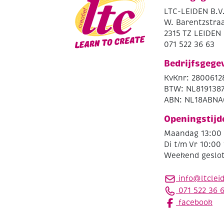
LTC-LEIDEN B.V
W. Barentzstraa
2315 TZ LEIDEN
071 522 36 63
Bedrijfsgege
KvKnr: 2800612
BTW: NL819138
ABN: NL18ABNA
Openingstijd
Maandag 13:00 
Di t/m Vr 10:00 
Weekend geslo
info@ltclei
071 522 36 
facebook