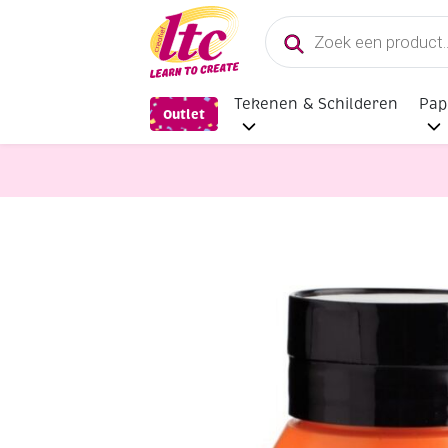
Producten
zoeken
Tekenen & Schilderen
Pap
Outlet
Verf en Inkt
Talens Amsterdam acr