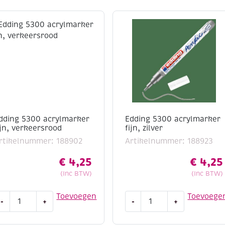
dding 5300 acrylmarker
Edding 5300 acrylmarker
ijn, verkeersrood
fijn, zilver
rtikelnummer: 188902
Artikelnummer: 188923
€
4,25
€
4,25
(Inc BTW)
(Inc BTW)
dding
Edding
Toevoegen
Toevoege
-
+
-
+
300
5300
crylmarker
acrylmarker