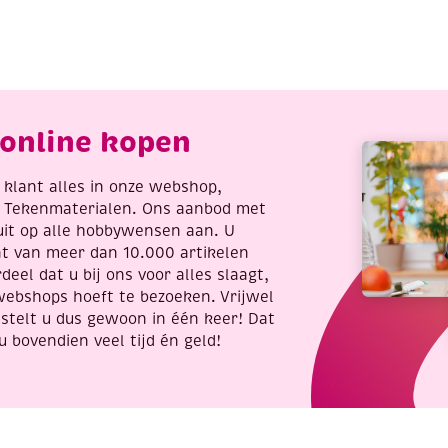
jn,
fijn,
erkeersrood
zilver
antal
aantal
online kopen
re klant alles in onze webshop,
t Tekenmaterialen. Ons aanbod met
uit op alle hobbywensen aan. U
nt van meer dan 10.000 artikelen
deel dat u bij ons voor alles slaagt,
webshops hoeft te bezoeken. Vrijwel
stelt u dus gewoon in één keer! Dat
u bovendien veel tijd én geld!