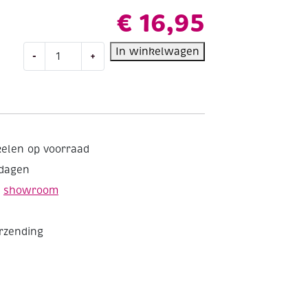
€
16,95
Talens
In winkelwagen
-
+
Amsterdam
acrylverf,
500
ml,
276
Azo-
kelen op voorraad
oranje
kdagen
aantal
e
showroom
erzending