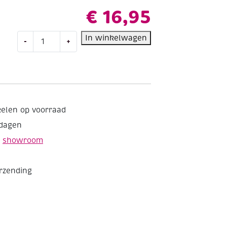
€
16,95
Talens
In winkelwagen
-
+
Amsterdam
acrylverf,
500
ml,
344
Caput
kelen op voorraad
Mortuum
kdagen
violet
aantal
e
showroom
erzending