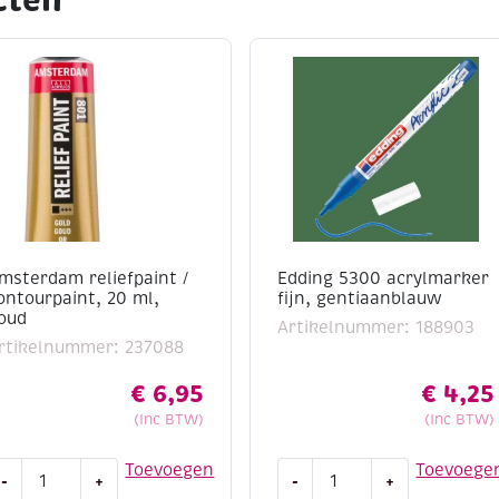
cten
sch maakt. De verf hecht
ls canvas, papier, hout
de dekking
ilderbaar
 droging
 en ondergronden
ssioneel gebruik
msterdam reliefpaint /
Edding 5300 acrylmarker
t of experimenteert met
ontourpaint, 20 ml,
fijn, gentiaanblauw
 Standard Series haal je
oud
Artikelnummer: 188903
huis.
rtikelnummer: 237088
€
6,95
€
4,25
(Inc BTW)
(Inc BTW)
msterdam
Edding
Toevoegen
Toevoege
-
+
-
+
eliefpaint
5300