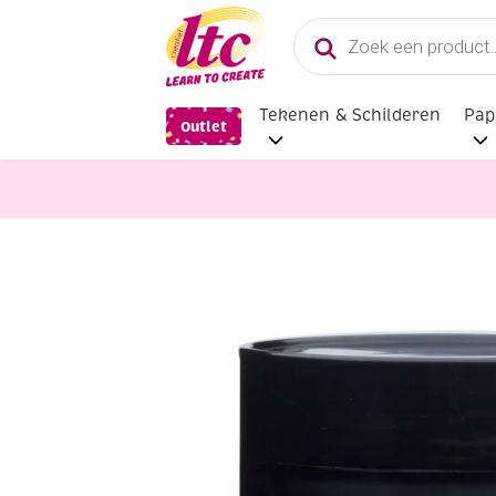
Producten
zoeken
Tekenen & Schilderen
Pap
Outlet
Verf en Inkt
Talens Amsterdam ac