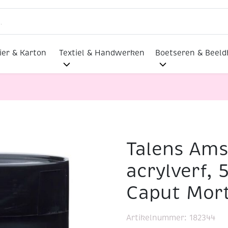
ier & Karton
Textiel & Handwerken
Boetseren & Beel
Talens Am
rylverf, 500 ml, 344 Caput Mortuum violet
acrylverf, 
Caput Mort
Artikelnummer:
182344