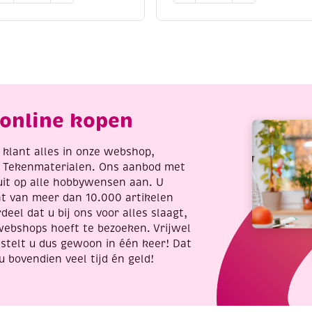
acrylmarker
ontourpaint,
fijn,
0
gentiaanblauw
l,
aantal
oud
antal
online kopen
re klant alles in onze webshop,
t Tekenmaterialen. Ons aanbod met
uit op alle hobbywensen aan. U
nt van meer dan 10.000 artikelen
deel dat u bij ons voor alles slaagt,
webshops hoeft te bezoeken. Vrijwel
stelt u dus gewoon in één keer! Dat
u bovendien veel tijd én geld!