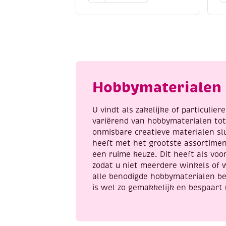
/
/
contourpaint,
c
20
2
ml,
m
zilver
g
aantal
a
Hobbymaterialen 
U vindt als zakelijke of particulie
variërend van hobbymaterialen to
onmisbare creatieve materialen sl
heeft met het grootste assortime
een ruime keuze. Dit heeft als voor
zodat u niet meerdere winkels of 
alle benodigde hobbymaterialen be
is wel zo gemakkelijk en bespaart 