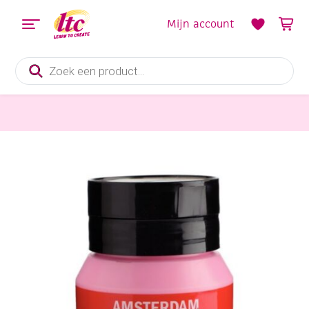
Mijn account
Producten
zoeken
Verf en Inkt
Talens Amsterdam acrylverf, 500 ml, 385 Quinacridone lichtroze