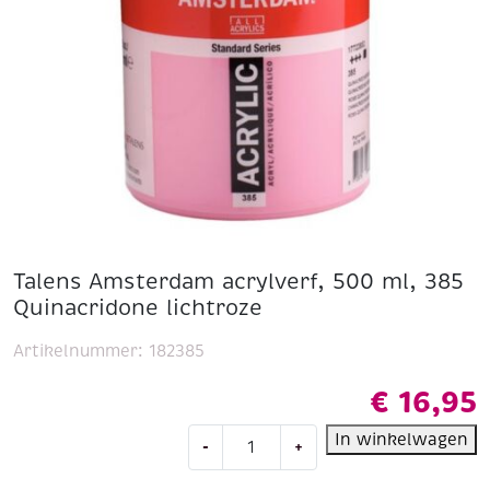
Talens Amsterdam acrylverf, 500 ml, 385
Quinacridone lichtroze
Artikelnummer:
182385
€
16,95
Talens
In winkelwagen
-
+
Amsterdam
acrylverf,