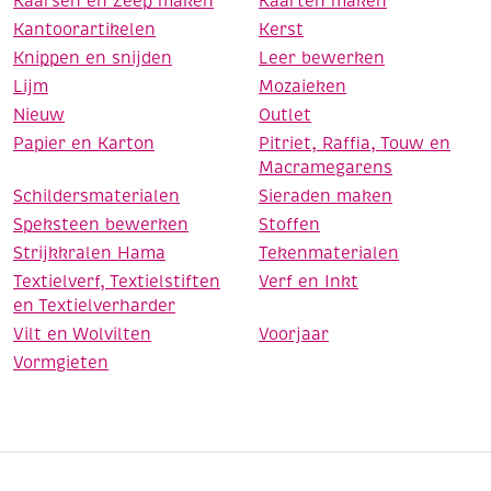
Kaarsen en Zeep maken
Kaarten maken
Kantoorartikelen
Kerst
Knippen en snijden
Leer bewerken
Lijm
Mozaieken
Nieuw
Outlet
Papier en Karton
Pitriet, Raffia, Touw en
Macramegarens
Schildersmaterialen
Sieraden maken
Speksteen bewerken
Stoffen
Strijkkralen Hama
Tekenmaterialen
Textielverf, Textielstiften
Verf en Inkt
en Textielverharder
Vilt en Wolvilten
Voorjaar
Vormgieten