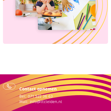
Contact opnemen
Bel: 071 522 36 63
Mail:
info@ltcleiden.nl