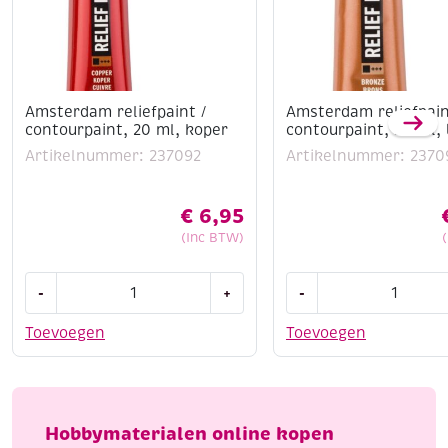
Amsterdam reliefpaint /
Amsterdam reliefpain
contourpaint, 20 ml, koper
contourpaint, 20 ml,
Artikelnummer: 237092
Artikelnummer: 2370
€
6,95
(Inc BTW)
Amsterdam
Amsterdam
-
+
-
reliefpaint
reliefpaint
/
/
Toevoegen
Toevoegen
contourpaint,
contourpaint,
20
20
ml,
ml,
koper
brons
Hobbymaterialen online kopen
aantal
aantal