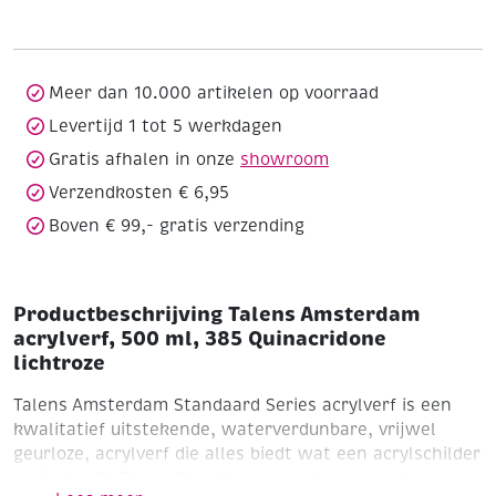
500
ml,
385
Quinacridone
Meer dan 10.000 artikelen op voorraad
lichtroze
Levertijd 1 tot 5 werkdagen
aantal
Gratis afhalen in onze
showroom
Verzendkosten € 6,95
Boven € 99,- gratis verzending
Productbeschrijving Talens Amsterdam
acrylverf, 500 ml, 385 Quinacridone
lichtroze
Talens Amsterdam Standaard Series acrylverf is een
kwalitatief uitstekende, waterverdunbare, vrijwel
geurloze, acrylverf die alles biedt wat een acrylschilder
nodig heeft. De verf heeft een zeer hoge graad van