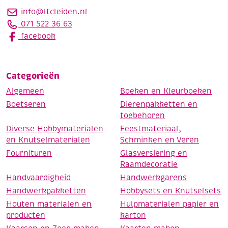
info@ltcleiden.nl
071 522 36 63
facebook
Categorieën
Algemeen
Boeken en Kleurboeken
Boetseren
Dierenpakketten en
toebehoren
Diverse Hobbymaterialen
Feestmateriaal,
en Knutselmaterialen
Schminken en Veren
Fournituren
Glasversiering en
Raamdecoratie
Handvaardigheid
Handwerkgarens
Handwerkpakketten
Hobbysets en Knutselsets
Houten materialen en
Hulpmaterialen papier en
producten
karton