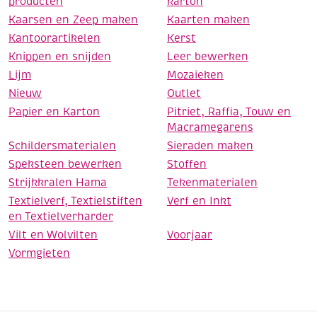
producten
karton
Kaarsen en Zeep maken
Kaarten maken
Kantoorartikelen
Kerst
Knippen en snijden
Leer bewerken
Lijm
Mozaieken
Nieuw
Outlet
Papier en Karton
Pitriet, Raffia, Touw en
Macramegarens
Schildersmaterialen
Sieraden maken
Speksteen bewerken
Stoffen
Strijkkralen Hama
Tekenmaterialen
Textielverf, Textielstiften
Verf en Inkt
en Textielverharder
Vilt en Wolvilten
Voorjaar
Vormgieten