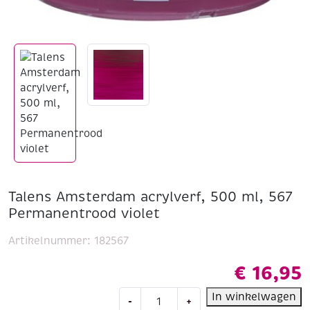
Talens Amsterdam acrylverf, 500 ml, 567
Permanentrood violet
Artikelnummer:
182567
€
16,95
Talens
In winkelwagen
-
+
Amsterdam