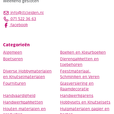
Weekend gesloten
info@ltcleiden.nl
071 522 36 63
facebook
Categorieën
Algemeen
Boeken en Kleurboeken
Boetseren
Dierenpakketten en
toebehoren
Diverse Hobbymaterialen
Feestmateriaal,
en Knutselmaterialen
Schminken en Veren
Fournituren
Glasversiering en
Raamdecoratie
Handvaardigheid
Handwerkgarens
Handwerkpakketten
Hobbysets en Knutselsets
Houten materialen en
Hulpmaterialen papier en