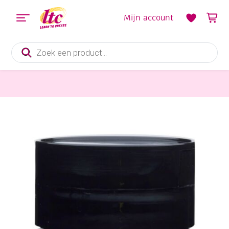
Mijn account
Producten
zoeken
Verf en Inkt
Talens Amsterdam acrylverf, 500 ml, 567 Permanentrood violet