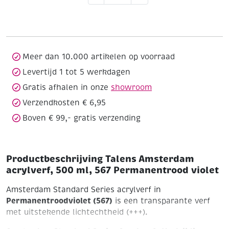
acrylverf,
500
ml,
567
Permanentrood
Meer dan 10.000 artikelen op voorraad
violet
Levertijd 1 tot 5 werkdagen
aantal
Gratis afhalen in onze
showroom
Verzendkosten € 6,95
Boven € 99,- gratis verzending
Productbeschrijving Talens Amsterdam
acrylverf, 500 ml, 567 Permanentrood violet
Amsterdam Standard Series acrylverf in
Permanentroodviolet (567)
is een transparante verf
met uitstekende lichtechtheid (+++).