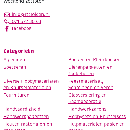
Weekend gesloten
info@ltcleiden.nl
071 522 36 63
facebook
Categorieën
Algemeen
Boeken en Kleurboeken
Boetseren
Dierenpakketten en
toebehoren
Diverse Hobbymaterialen
Feestmateriaal,
en Knutselmaterialen
Schminken en Veren
Fournituren
Glasversiering en
Raamdecoratie
Handvaardigheid
Handwerkgarens
Handwerkpakketten
Hobbysets en Knutselsets
Houten materialen en
Hulpmaterialen papier en