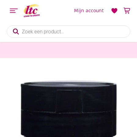
Mijn account
Producten
zoeken
Verf en Inkt
Talens Amsterdam acrylverf, 500 ml, 568 Permanentblauw violet