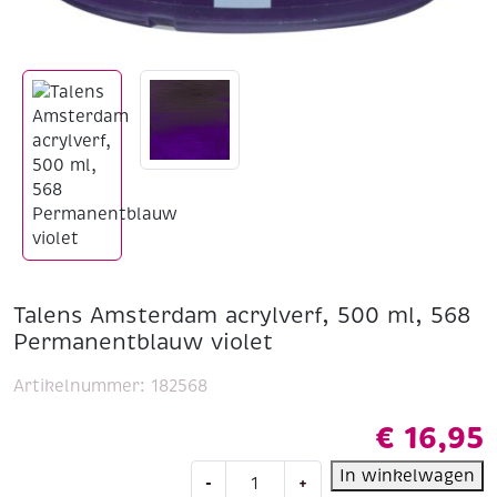
Talens Amsterdam acrylverf, 500 ml, 568
Permanentblauw violet
Artikelnummer:
182568
€
16,95
Talens
In winkelwagen
-
+
Amsterdam