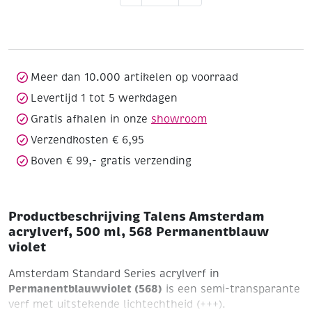
acrylverf,
500
ml,
568
Permanentblauw
Meer dan 10.000 artikelen op voorraad
violet
Levertijd 1 tot 5 werkdagen
aantal
Gratis afhalen in onze
showroom
Verzendkosten € 6,95
Boven € 99,- gratis verzending
Productbeschrijving Talens Amsterdam
acrylverf, 500 ml, 568 Permanentblauw
violet
Amsterdam Standard Series acrylverf in
Permanentblauwviolet (568)
is een semi-transparante
verf met uitstekende lichtechtheid (+++).