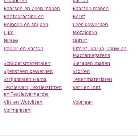
producten
karton
Kaarsen en Zeep maken
Kaarten maken
Kantoorartikelen
Kerst
Knippen en snijden
Leer bewerken
Lijm
Mozaieken
Nieuw
Outlet
Papier en Karton
Pitriet, Raffia, Touw en
Macramegarens
Schildersmaterialen
Sieraden maken
Speksteen bewerken
Stoffen
Strijkkralen Hama
Tekenmaterialen
Textielverf, Textielstiften
Verf en Inkt
en Textielverharder
Vilt en Wolvilten
Voorjaar
Vormgieten