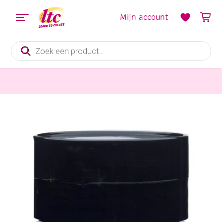
Mijn account
Producten
zoeken
Verf en Inkt
Talens Amsterdam acrylverf, 500 ml, 582 Mangaanblauw Phtalo