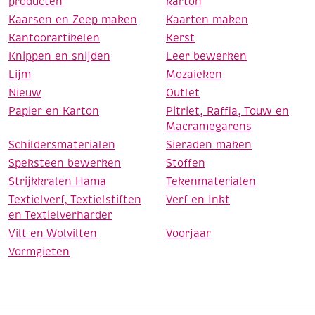
producten
karton
Kaarsen en Zeep maken
Kaarten maken
Kantoorartikelen
Kerst
Knippen en snijden
Leer bewerken
Lijm
Mozaieken
Nieuw
Outlet
Papier en Karton
Pitriet, Raffia, Touw en
Macramegarens
Schildersmaterialen
Sieraden maken
Speksteen bewerken
Stoffen
Strijkkralen Hama
Tekenmaterialen
Textielverf, Textielstiften
Verf en Inkt
en Textielverharder
Vilt en Wolvilten
Voorjaar
Vormgieten