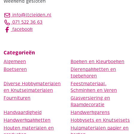
Weekend gesloten
info@ltcleiden.nl
071 522 36 63
facebook
Categorieën
Algemeen
Boeken en Kleurboeken
Boetseren
Dierenpakketten en
toebehoren
Diverse Hobbymaterialen
Feestmateriaal,
en Knutselmaterialen
Schminken en Veren
Fournituren
Glasversiering en
Raamdecoratie
Handvaardigheid
Handwerkgarens
Handwerkpakketten
Hobbysets en Knutselsets
Houten materialen en
Hulpmaterialen papier en