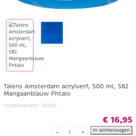
Talens Amsterdam acrylverf, 500 ml, 582
Mangaanblauw Phtalo
Artikelnummer:
182582
€
16,95
Talens
In winkelwagen
-
+
Amsterdam