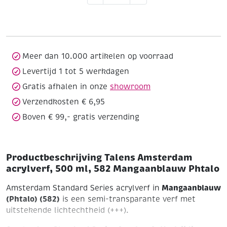
acrylverf,
500
ml,
582
Mangaanblauw
Meer dan 10.000 artikelen op voorraad
Phtalo
Levertijd 1 tot 5 werkdagen
aantal
Gratis afhalen in onze
showroom
Verzendkosten € 6,95
Boven € 99,- gratis verzending
Productbeschrijving Talens Amsterdam
acrylverf, 500 ml, 582 Mangaanblauw Phtalo
Mangaanblauw
Amsterdam Standard Series acrylverf in
(Phtalo) (582)
is een semi-transparante verf met
uitstekende lichtechtheid (+++).