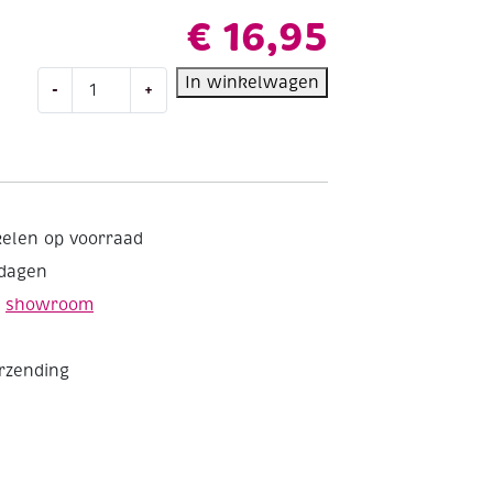
€
16,95
Talens
In winkelwagen
-
+
Amsterdam
acrylverf,
500
ml,
660
Turkooisgroen
kelen op voorraad
licht
kdagen
aantal
e
showroom
erzending