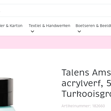
ier & Karton
Textiel & Handwerken
Boetseren & Beel
Talens Am
ylverf, 500 ml, 660 Turkooisgroen licht
acrylverf, 
Turkooisgr
Artikelnummer:
182660