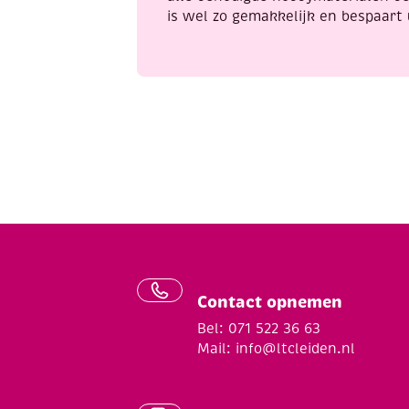
is wel zo gemakkelijk en bespaart 
Contact opnemen
Bel: 071 522 36 63
Mail:
info@ltcleiden.nl