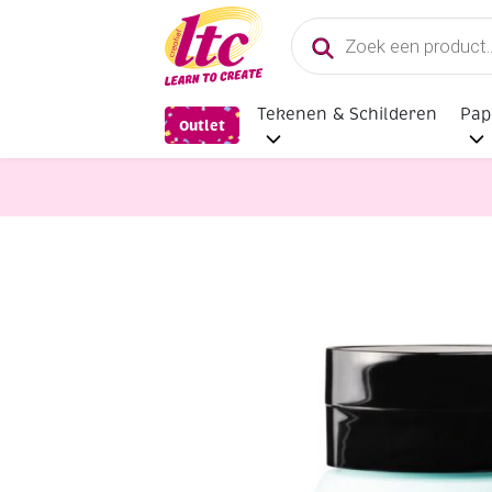
Producten
zoeken
Tekenen & Schilderen
Pap
Outlet
Verf en Inkt
Talens Amsterdam acr