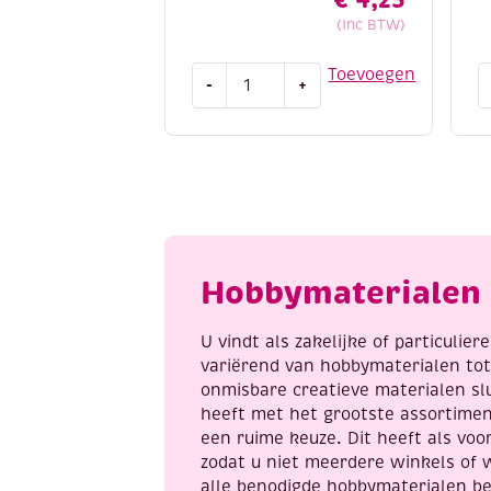
(Inc BTW)
Edding
E
Toevoegen
-
+
5300
5
acrylmarker
a
fijn,
fi
verkeerswit
z
aantal
a
Hobbymaterialen 
U vindt als zakelijke of particulie
variërend van hobbymaterialen to
onmisbare creatieve materialen sl
heeft met het grootste assortime
een ruime keuze. Dit heeft als voor
zodat u niet meerdere winkels of 
alle benodigde hobbymaterialen be