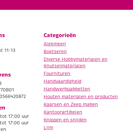
ns
Categorieën
.
Algemeen
t 11-13
Boetseren
Diverse Hobbymaterialen en
Knutselmaterialen
Fournituren
vens
Handvaardigheid
8
Handwerkpakketten
770B01
0566420872
Houten materialen en producten
Kaarsen en Zeep maken
en
Kantoorartikelen
tot 17:00 uur
Knippen en snijden
tot 17:00 uur
Lijm
ten