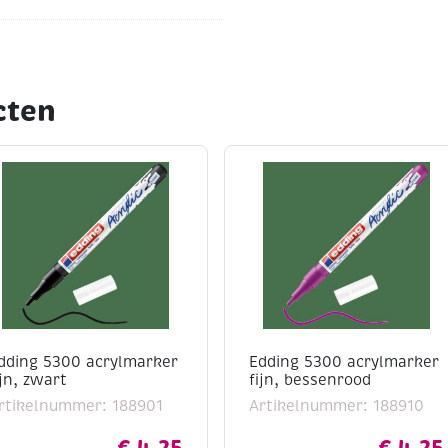
cten
ing
gronden
dding 5300 acrylmarker
Edding 5300 acrylmarker
ijn, zwart
fijn, bessenrood
rtikelnummer: 188901
Artikelnummer: 188910
€
4,25
€
4,25