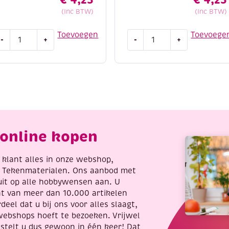
(Inc BTW)
(Inc BTW)
dding
Edding
Toevoegen
Toevoege
-
+
-
+
300
5300
crylmarker
acrylmarker
jn,
fijn,
wart
bessenrood
antal
aantal
online kopen
re klant alles in onze webshop,
t Tekenmaterialen. Ons aanbod met
uit op alle hobbywensen aan. U
nt van meer dan 10.000 artikelen
deel dat u bij ons voor alles slaagt,
webshops hoeft te bezoeken. Vrijwel
stelt u dus gewoon in één keer! Dat