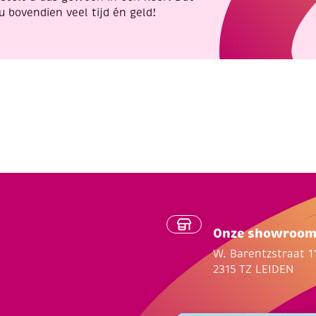
u bovendien veel tijd én geld!
Onze showroo
W. Barentzstraat 1
2315 TZ LEIDEN