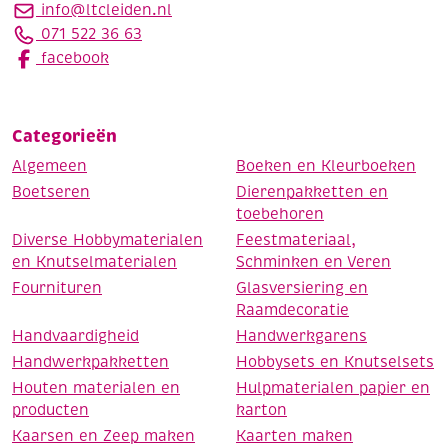
info@ltcleiden.nl
071 522 36 63
facebook
Categorieën
Algemeen
Boeken en Kleurboeken
Boetseren
Dierenpakketten en
toebehoren
Diverse Hobbymaterialen
Feestmateriaal,
en Knutselmaterialen
Schminken en Veren
Fournituren
Glasversiering en
Raamdecoratie
Handvaardigheid
Handwerkgarens
Handwerkpakketten
Hobbysets en Knutselsets
Houten materialen en
Hulpmaterialen papier en
producten
karton
Kaarsen en Zeep maken
Kaarten maken