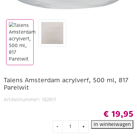
Talens Amsterdam acrylverf, 500 ml, 817
Parelwit
Artikelnummer:
182817
€
19,95
Talens
In winkelwagen
-
+
Amsterdam
acrylverf,