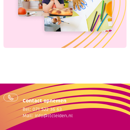
Contact opnemen
Bel: 071 522 36 63
Mail:
info@ltcleiden.nl