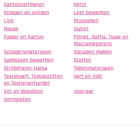
Kantoorartikelen
Kerst
Knippen en snijden
Leer bewerken
Lijm
Mozaieken
Nieuw
Outlet
Papier en Karton
Pitriet, Raffia, Touw en
Macramegarens
Schildersmaterialen
Sieraden maken
Speksteen bewerken
Stoffen
Strijkkralen Hama
Tekenmaterialen
Textielverf, Textielstiften
Verf en Inkt
en Textielverharder
Vilt en Wolvilten
Voorjaar
Vormgieten