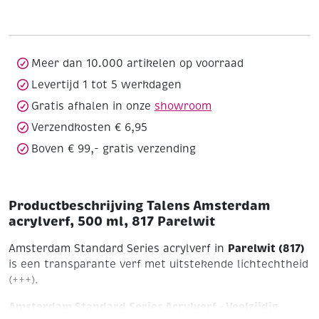
500
ml,
817
Parelwit
Meer dan 10.000 artikelen op voorraad
aantal
Levertijd 1 tot 5 werkdagen
Gratis afhalen in onze
showroom
Verzendkosten € 6,95
Boven € 99,- gratis verzending
Productbeschrijving Talens Amsterdam
acrylverf, 500 ml, 817 Parelwit
Parelwit (817)
Amsterdam Standard Series acrylverf in
is een transparante verf met uitstekende lichtechtheid
(+++).
Amsterdam Standard Series Acrylverf – Veelzijdig,