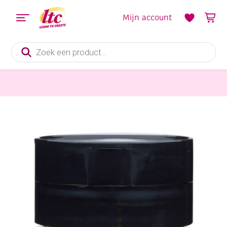
Mijn account
Producten
zoeken
Verf en Inkt
Talens Amsterdam acrylverf, 500 ml, 817 Parelwit