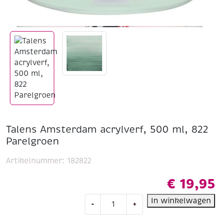
Talens Amsterdam acrylverf, 500 ml, 822
Parelgroen
Artikelnummer:
182822
€
19,95
Talens
In winkelwagen
-
+
Amsterdam
acrylverf,