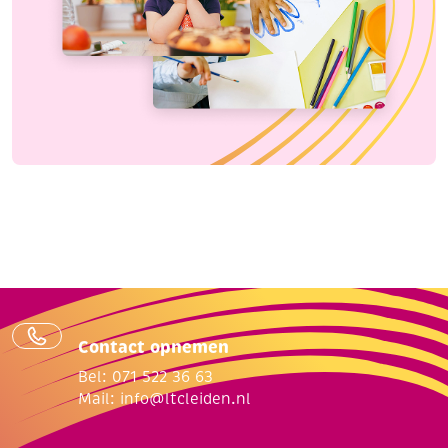
Contact opnemen
Bel: 071 522 36 63
Mail:
info@ltcleiden.nl