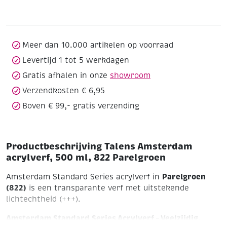
500
ml,
822
Parelgroen
Meer dan 10.000 artikelen op voorraad
aantal
Levertijd 1 tot 5 werkdagen
Gratis afhalen in onze
showroom
Verzendkosten € 6,95
Boven € 99,- gratis verzending
Productbeschrijving Talens Amsterdam
acrylverf, 500 ml, 822 Parelgroen
Parelgroen
Amsterdam Standard Series acrylverf in
(822)
is een transparante verf met uitstekende
lichtechtheid (+++).
Amsterdam Standard Series Acrylverf – Veelzijdig,