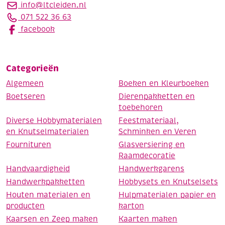
info@ltcleiden.nl
071 522 36 63
facebook
Categorieën
Algemeen
Boeken en Kleurboeken
Boetseren
Dierenpakketten en
toebehoren
Diverse Hobbymaterialen
Feestmateriaal,
en Knutselmaterialen
Schminken en Veren
Fournituren
Glasversiering en
Raamdecoratie
Handvaardigheid
Handwerkgarens
Handwerkpakketten
Hobbysets en Knutselsets
Houten materialen en
Hulpmaterialen papier en
producten
karton
Kaarsen en Zeep maken
Kaarten maken