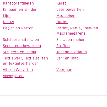
Kantoorartikelen
Kerst
Knippen en snijden
Leer bewerken
Lijm
Mozaieken
Nieuw
Outlet
Papier en Karton
Pitriet, Raffia, Touw en
Macramegarens
Schildersmaterialen
Sieraden maken
Speksteen bewerken
Stoffen
Strijkkralen Hama
Tekenmaterialen
Textielverf, Textielstiften
Verf en Inkt
en Textielverharder
Vilt en Wolvilten
Voorjaar
Vormgieten