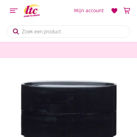
Mijn account
Producten
zoeken
Verf en Inkt
Talens Amsterdam acrylverf, 500 ml, 822 Parelgroen