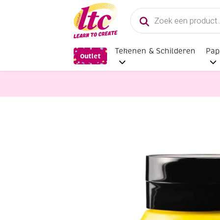
Producten
zoeken
Tekenen & Schilderen
Pap
Outlet
Verf en Inkt
Talens Amsterdam acr