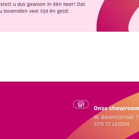
stelt u dus gewoon in één keer! Dat
u bovendien veel tijd én geld!
Onze showroo
W. Barentzstraat 1
2315 TZ LEIDEN