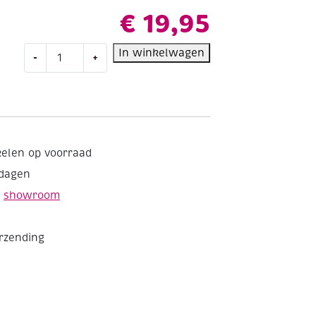
€
19,95
Talens
In winkelwagen
-
+
Amsterdam
acrylverf,
500
ml,
831
Metallic
kelen op voorraad
geel
kdagen
aantal
e
showroom
erzending