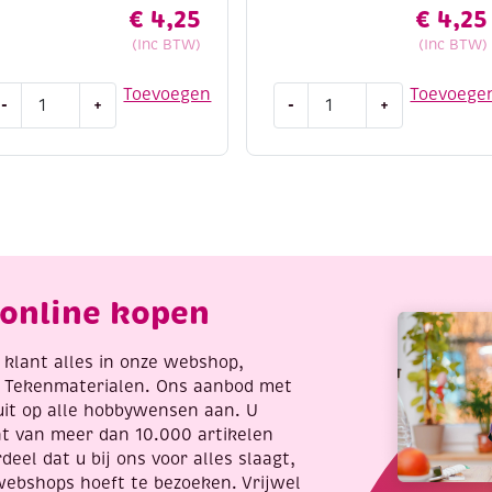
€
4,25
€
4,25
(Inc BTW)
(Inc BTW)
dding
Edding
Toevoegen
Toevoege
-
+
-
+
300
5300
crylmarker
acrylmarker
jn,
fijn,
essenrood
verkeersrood
antal
aantal
online kopen
re klant alles in onze webshop,
t Tekenmaterialen. Ons aanbod met
uit op alle hobbywensen aan. U
nt van meer dan 10.000 artikelen
deel dat u bij ons voor alles slaagt,
webshops hoeft te bezoeken. Vrijwel