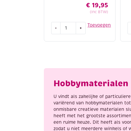
€
19,95
(Inc BTW)
Edding
E
Toevoegen
-
+
5100
5
acrylmarkers
a
middelfijn,
fi
assortiment
b
feestelijk
a
aantal
Hobbymaterialen 
U vindt als zakelijke of particulie
variërend van hobbymaterialen to
onmisbare creatieve materialen sl
heeft met het grootste assortime
een ruime keuze. Dit heeft als voor
zodat u niet meerdere winkels of 