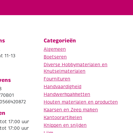
ns
Categorieën
.
Algemeen
t 11-13
Boetseren
Diverse Hobbymaterialen en
Knutselmaterialen
Fournituren
vens
Handvaardigheid
8
Handwerkpakketten
770B01
0566420872
Houten materialen en producten
Kaarsen en Zeep maken
en
Kantoorartikelen
tot 17:00 uur
Knippen en snijden
tot 17:00 uur
Lijm