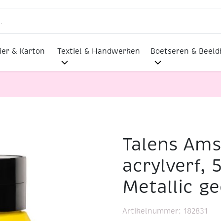
ier & Karton
Textiel & Handwerken
Boetseren & Beel
Talens Am
ylverf, 500 ml, 831 Metallic geel
acrylverf, 
Metallic ge
Artikelnummer:
182831