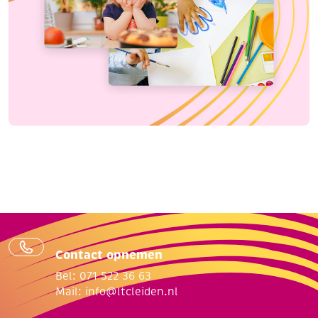
Contact opnemen
Bel: 071 522 36 63
Mail:
info@ltcleiden.nl