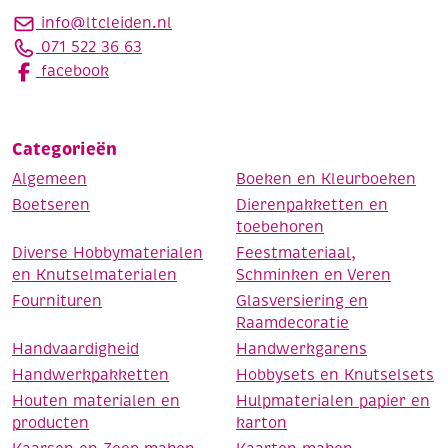
info@ltcleiden.nl
071 522 36 63
facebook
Categorieën
Algemeen
Boeken en Kleurboeken
Boetseren
Dierenpakketten en
toebehoren
Diverse Hobbymaterialen
Feestmateriaal,
en Knutselmaterialen
Schminken en Veren
Fournituren
Glasversiering en
Raamdecoratie
Handvaardigheid
Handwerkgarens
Handwerkpakketten
Hobbysets en Knutselsets
Houten materialen en
Hulpmaterialen papier en
producten
karton