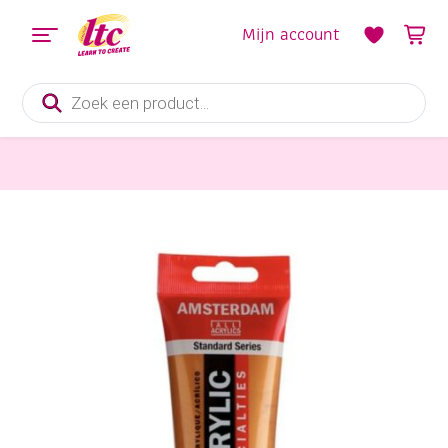
Mijn account
Producten
zoeken
Verf en Inkt
Talens Amsterdam acrylverf metallic, 120 ml, goud