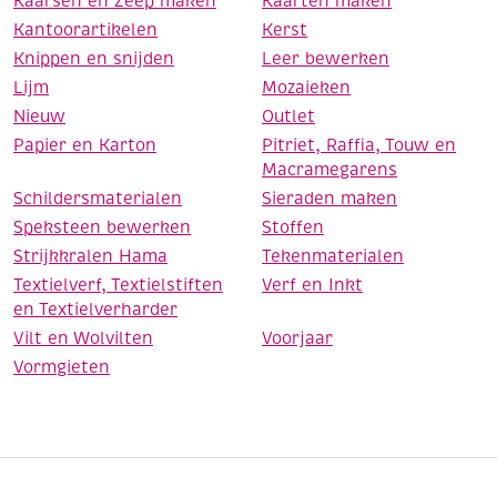
Kaarsen en Zeep maken
Kaarten maken
Kantoorartikelen
Kerst
Knippen en snijden
Leer bewerken
Lijm
Mozaieken
Nieuw
Outlet
Papier en Karton
Pitriet, Raffia, Touw en
Macramegarens
Schildersmaterialen
Sieraden maken
Speksteen bewerken
Stoffen
Strijkkralen Hama
Tekenmaterialen
Textielverf, Textielstiften
Verf en Inkt
en Textielverharder
Vilt en Wolvilten
Voorjaar
Vormgieten