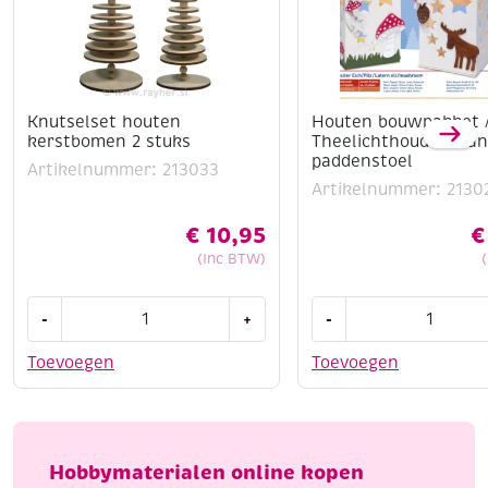
Knutselset houten
Houten bouwpakket 
kerstbomen 2 stuks
Theelichthouder ela
paddenstoel
Artikelnummer: 213033
Artikelnummer: 2130
€
10,95
€
(Inc BTW)
Knutselset
Houten
-
+
-
houten
bouwpakket
kerstbomen
/
Toevoegen
Toevoegen
2
Theelichthouder
stuks
eland
aantal
en
paddenstoel
Hobbymaterialen online kopen
aantal