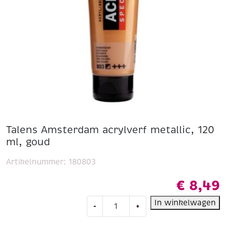
Talens Amsterdam acrylverf metallic, 120
ml, goud
Artikelnummer:
180803
€
8,49
Talens
In winkelwagen
-
+
Amsterdam
acrylverf