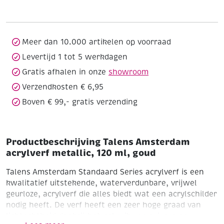
metallic,
120
ml,
goud
Meer dan 10.000 artikelen op voorraad
aantal
Levertijd 1 tot 5 werkdagen
Gratis afhalen in onze
showroom
Verzendkosten € 6,95
Boven € 99,- gratis verzending
Productbeschrijving Talens Amsterdam
acrylverf metallic, 120 ml, goud
Talens Amsterdam Standaard Series acrylverf is een
kwalitatief uitstekende, waterverdunbare, vrijwel
geurloze, acrylverf die alles biedt wat een acrylschilder
nodig heeft. De verf heeft een zeer hoge graad van
lichtechtheid dankzij het gebruik van zuivere en