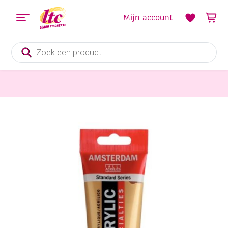
Mijn account
Producten
zoeken
Verf en Inkt
Talens Amsterdam acrylverf metallic, 120 ml, lichtgoud