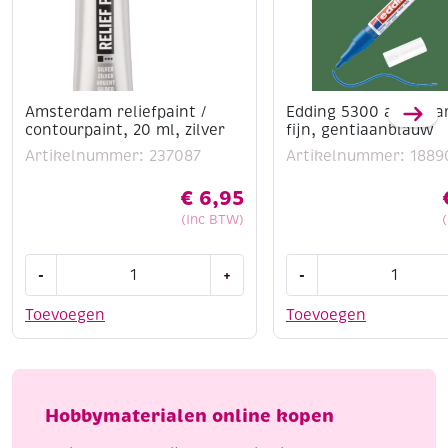
Amsterdam reliefpaint /
Edding 5300 acrylma
contourpaint, 20 ml, zilver
fijn, gentiaanblauw
Artikelnummer: 237087
Artikelnummer: 1889
€
6,95
(Inc BTW)
Amsterdam
Edding
-
+
-
reliefpaint
5300
/
acrylmarker
Toevoegen
Toevoegen
contourpaint,
fijn,
20
gentiaanblauw
ml,
aantal
zilver
Hobbymaterialen online kopen
aantal