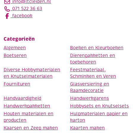
info@ltcleiden.nl
071 522 36 63
facebook
Categorieën
Algemeen
Boeken en Kleurboeken
Boetseren
Dierenpakketten en
toebehoren
Diverse Hobbymaterialen
Feestmateriaal,
en Knutselmaterialen
Schminken en Veren
Fournituren
Glasversiering en
Raamdecoratie
Handvaardigheid
Handwerkgarens
Handwerkpakketten
Hobbysets en Knutselsets
Houten materialen en
Hulpmaterialen papier en
producten
karton
Kaarsen en Zeep maken
Kaarten maken