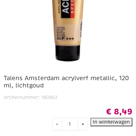
Talens Amsterdam acrylverf metallic, 120
ml, lichtgoud
Artikelnummer:
180802
€
8,49
Talens
In winkelwagen
-
+
Amsterdam
acrylverf