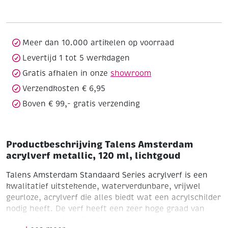
metallic,
120
ml,
lichtgoud
Meer dan 10.000 artikelen op voorraad
aantal
Levertijd 1 tot 5 werkdagen
Gratis afhalen in onze
showroom
Verzendkosten € 6,95
Boven € 99,- gratis verzending
Productbeschrijving Talens Amsterdam
acrylverf metallic, 120 ml, lichtgoud
Talens Amsterdam Standaard Series acrylverf is een
kwalitatief uitstekende, waterverdunbare, vrijwel
geurloze, acrylverf die alles biedt wat een acrylschilder
nodig heeft. De verf heeft een zeer hoge graad van
lichtechtheid dankzij het gebruik van zuivere en