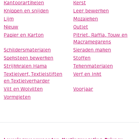
Kantoorartikelen
Kerst
Knippen en snijden
Leer bewerken
Lijm
Mozaieken
Nieuw
Outlet
Papier en Karton
Pitriet, Raffia, Touw en
Macramegarens
Schildersmaterialen
Sieraden maken
Speksteen bewerken
Stoffen
Strijkkralen Hama
Tekenmaterialen
Textielverf, Textielstiften
Verf en Inkt
en Textielverharder
Vilt en Wolvilten
Voorjaar
Vormgieten