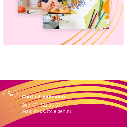
Contact opnemen
Bel: 071 522 36 63
Mail:
info@ltcleiden.nl