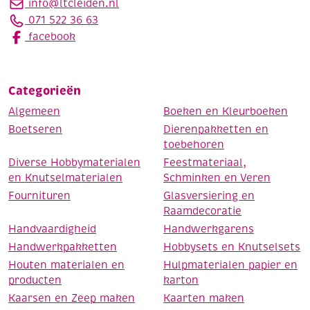
info@ltcleiden.nl
071 522 36 63
facebook
Categorieën
Algemeen
Boeken en Kleurboeken
Boetseren
Dierenpakketten en
toebehoren
Diverse Hobbymaterialen
Feestmateriaal,
en Knutselmaterialen
Schminken en Veren
Fournituren
Glasversiering en
Raamdecoratie
Handvaardigheid
Handwerkgarens
Handwerkpakketten
Hobbysets en Knutselsets
Houten materialen en
Hulpmaterialen papier en
producten
karton
Kaarsen en Zeep maken
Kaarten maken