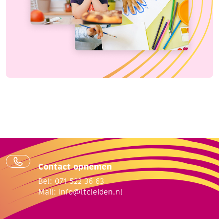
Contact opnemen
Bel: 071 522 36 63
Mail:
info@ltcleiden.nl