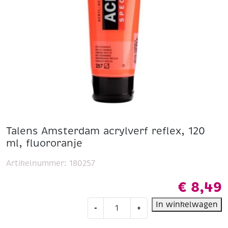
Talens Amsterdam acrylverf reflex, 120
ml, fluororanje
Artikelnummer:
180257
€
8,49
Talens
In winkelwagen
-
+
Amsterdam
acrylverf