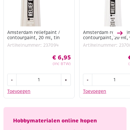
Amsterdam reliefpaint /
Amsterdam reliefpain
contourpaint, 20 ml, tin
contourpaint, 20 ml, 
Artikelnummer: 237094
Artikelnummer: 2370
€
6,95
(Inc BTW)
Amsterdam
Amsterdam
-
+
-
reliefpaint
reliefpaint
/
/
Toevoegen
Toevoegen
contourpaint,
contourpaint,
20
20
ml,
ml,
tin
wit
Hobbymaterialen online kopen
aantal
aantal