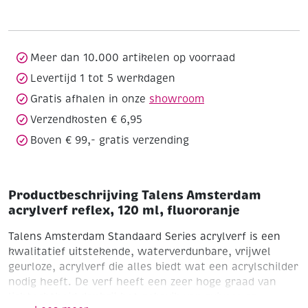
reflex,
120
ml,
fluororanje
Meer dan 10.000 artikelen op voorraad
aantal
Levertijd 1 tot 5 werkdagen
Gratis afhalen in onze
showroom
Verzendkosten € 6,95
Boven € 99,- gratis verzending
Productbeschrijving Talens Amsterdam
acrylverf reflex, 120 ml, fluororanje
Talens Amsterdam Standaard Series acrylverf is een
kwalitatief uitstekende, waterverdunbare, vrijwel
geurloze, acrylverf die alles biedt wat een acrylschilder
nodig heeft. De verf heeft een zeer hoge graad van
lichtechtheid dankzij het gebruik van zuivere en