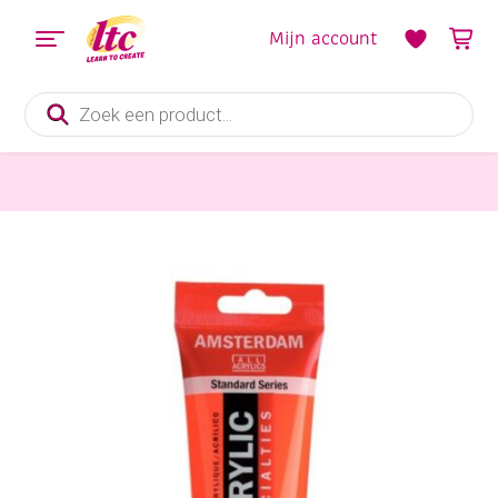
Mijn account
Producten
zoeken
Verf en Inkt
Talens Amsterdam acrylverf reflex, 120 ml, fluororanje