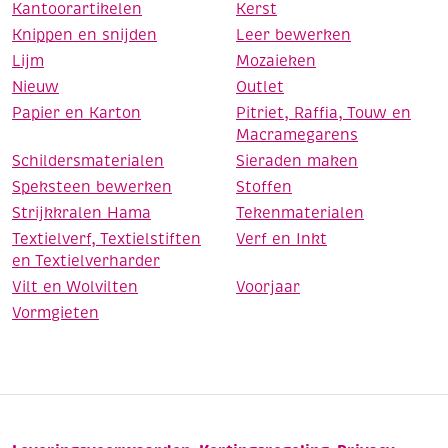
Kantoorartikelen
Kerst
Knippen en snijden
Leer bewerken
Lijm
Mozaieken
Nieuw
Outlet
Papier en Karton
Pitriet, Raffia, Touw en
Macramegarens
Schildersmaterialen
Sieraden maken
Speksteen bewerken
Stoffen
Strijkkralen Hama
Tekenmaterialen
Textielverf, Textielstiften
Verf en Inkt
en Textielverharder
Vilt en Wolvilten
Voorjaar
Vormgieten