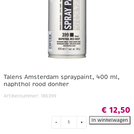
Talens Amsterdam spraypaint, 400 ml,
naphthol rood donker
Artikelnummer:
186399
€
12,50
Talens
In winkelwagen
-
+
Amsterdam
spraypaint,