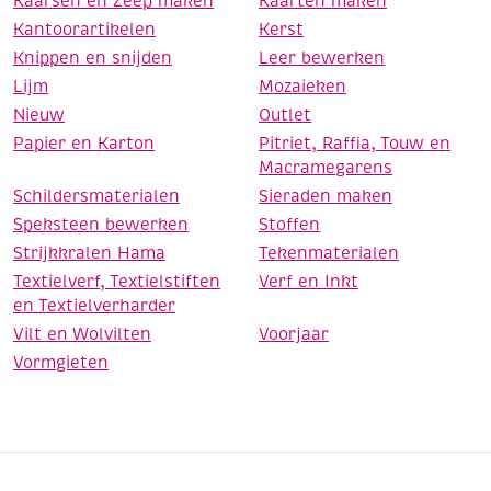
Kaarsen en Zeep maken
Kaarten maken
Kantoorartikelen
Kerst
Knippen en snijden
Leer bewerken
Lijm
Mozaieken
Nieuw
Outlet
Papier en Karton
Pitriet, Raffia, Touw en
Macramegarens
Schildersmaterialen
Sieraden maken
Speksteen bewerken
Stoffen
Strijkkralen Hama
Tekenmaterialen
Textielverf, Textielstiften
Verf en Inkt
en Textielverharder
Vilt en Wolvilten
Voorjaar
Vormgieten