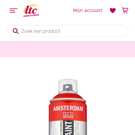
Mijn account
Producten
zoeken
Verf en Inkt
Talens Amsterdam spraypaint, 400 ml, naphthol rood donker