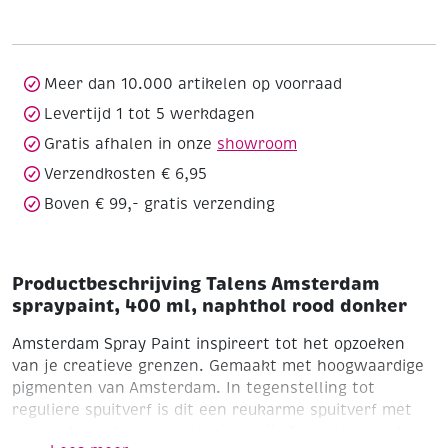
400
ml,
naphthol
rood
Meer dan 10.000 artikelen op voorraad
donker
Levertijd 1 tot 5 werkdagen
aantal
Gratis afhalen in onze
showroom
Verzendkosten € 6,95
Boven € 99,- gratis verzending
Productbeschrijving Talens Amsterdam
spraypaint, 400 ml, naphthol rood donker
Amsterdam Spray Paint inspireert tot het opzoeken
van je creatieve grenzen. Gemaakt met hoogwaardige
pigmenten van Amsterdam. In tegenstelling tot
reguliere spuitverf is dit een reukarme spuitverf met
een watergedragen, oplossingsvrije formule waardoor