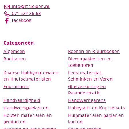
info@ltcleiden.nl
071 522 36 63
facebook
Categorieën
Algemeen
Boeken en Kleurboeken
Boetseren
Dierenpakketten en
toebehoren
Diverse Hobbymaterialen
Feestmateriaal,
en Knutselmaterialen
Schminken en Veren
Fournituren
Glasversiering en
Raamdecoratie
Handvaardigheid
Handwerkgarens
Handwerkpakketten
Hobbysets en Knutselsets
Houten materialen en
Hulpmaterialen papier en
producten
karton