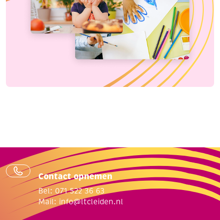
Contact opnemen
Bel: 071 522 36 63
Mail:
info@ltcleiden.nl