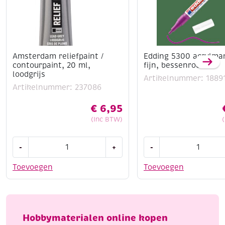
Amsterdam reliefpaint /
Edding 5300 acrylma
contourpaint, 20 ml,
fijn, bessenrood
loodgrijs
Artikelnummer: 1889
Artikelnummer: 237086
€
6,95
(Inc BTW)
Amsterdam
Edding
-
+
-
reliefpaint
5300
/
acrylmarker
Toevoegen
Toevoegen
contourpaint,
fijn,
20
bessenrood
ml,
aantal
loodgrijs
Hobbymaterialen online kopen
aantal