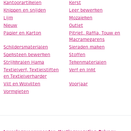
Kantoorartikelen
Kerst
Knippen en snijden
Leer bewerken
Lijm
Mozaieken
Nieuw
Outlet
Papier en Karton
Pitriet, Raffia, Touw en
Macramegarens
Schildersmaterialen
Sieraden maken
Speksteen bewerken
Stoffen
Strijkkralen Hama
Tekenmaterialen
Textielverf, Textielstiften
Verf en Inkt
en Textielverharder
Vilt en Wolvilten
Voorjaar
Vormgieten