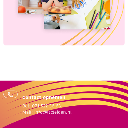
Contact opnemen
Bel: 071 522 36 63
Mail:
info@ltcleiden.nl