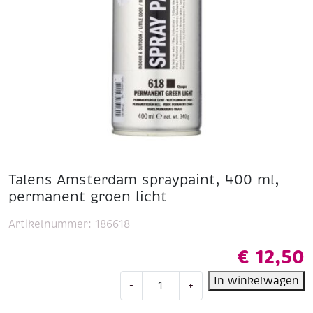
Talens Amsterdam spraypaint, 400 ml,
permanent groen licht
Artikelnummer:
186618
€
12,50
Talens
In winkelwagen
-
+
Amsterdam
spraypaint,