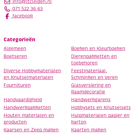
info@ltcleiden.nl
071 522 36 63
facebook
Categorieën
Algemeen
Boeken en Kleurboeken
Boetseren
Dierenpakketten en
toebehoren
Diverse Hobbymaterialen
Feestmateriaal,
en Knutselmaterialen
Schminken en Veren
Fournituren
Glasversiering en
Raamdecoratie
Handvaardigheid
Handwerkgarens
Handwerkpakketten
Hobbysets en Knutselsets
Houten materialen en
Hulpmaterialen papier en
producten
karton
Kaarsen en Zeep maken
Kaarten maken