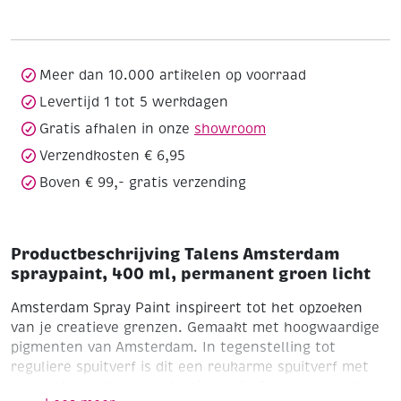
400
ml,
permanent
groen
Meer dan 10.000 artikelen op voorraad
licht
Levertijd 1 tot 5 werkdagen
aantal
Gratis afhalen in onze
showroom
Verzendkosten € 6,95
Boven € 99,- gratis verzending
Productbeschrijving Talens Amsterdam
spraypaint, 400 ml, permanent groen licht
Amsterdam Spray Paint inspireert tot het opzoeken
van je creatieve grenzen. Gemaakt met hoogwaardige
pigmenten van Amsterdam. In tegenstelling tot
reguliere spuitverf is dit een reukarme spuitverf met
een watergedragen, oplossingsvrije formule waardoor