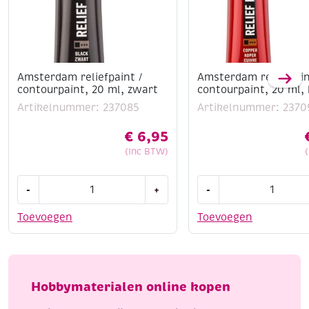
Amsterdam reliefpaint /
Amsterdam reliefpain
contourpaint, 20 ml, zwart
contourpaint, 20 ml,
Artikelnummer: 237085
Artikelnummer: 2370
€
6,95
(Inc BTW)
Amsterdam
Amsterdam
-
+
-
reliefpaint
reliefpaint
/
/
Toevoegen
Toevoegen
contourpaint,
contourpaint,
20
20
ml,
ml,
zwart
koper
Hobbymaterialen online kopen
aantal
aantal