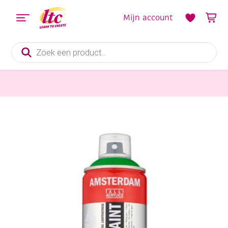
Mijn account
Producten
zoeken
Verf en Inkt
Talens Amsterdam spraypaint, 400 ml, permanent groen licht