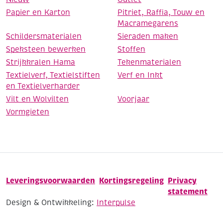
Papier en Karton
Pitriet, Raffia, Touw en
Macramegarens
Schildersmaterialen
Sieraden maken
Speksteen bewerken
Stoffen
Strijkkralen Hama
Tekenmaterialen
Textielverf, Textielstiften
Verf en Inkt
en Textielverharder
Vilt en Wolvilten
Voorjaar
Vormgieten
Leveringsvoorwaarden
Kortingsregeling
Privacy
statement
Design & Ontwikkeling:
Interpulse