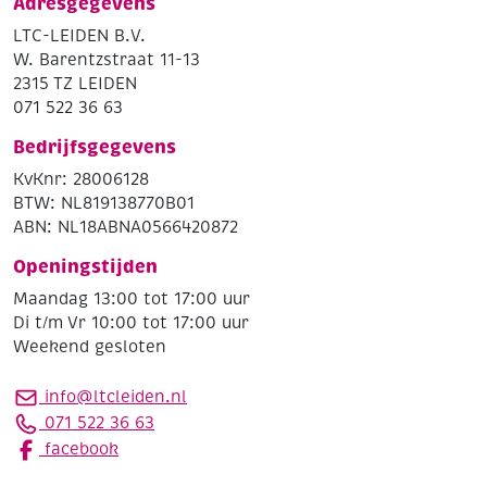
Adresgegevens
LTC-LEIDEN B.V.
W. Barentzstraat 11-13
2315 TZ LEIDEN
071 522 36 63
Bedrijfsgegevens
KvKnr: 28006128
BTW: NL819138770B01
ABN: NL18ABNA0566420872
Openingstijden
Maandag 13:00 tot 17:00 uur
Di t/m Vr 10:00 tot 17:00 uur
Weekend gesloten
info@ltcleiden.nl
071 522 36 63
facebook