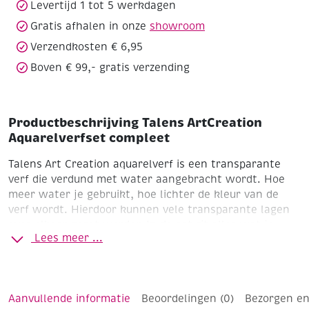
Levertijd 1 tot 5 werkdagen
Gratis afhalen in onze
showroom
Verzendkosten € 6,95
Boven € 99,- gratis verzending
Productbeschrijving Talens ArtCreation
Aquarelverfset compleet
Talens Art Creation aquarelverf is een transparante
verf die verdund met water aangebracht wordt. Hoe
meer water je gebruikt, hoe lichter de kleur van de
verf wordt. Hierdoor kunnen vele transparante lagen
over elkaar gezet worden.In de set zit alles wat je
Lees meer ...
nodig hebt om prachtige aquarellen te maken.
Inhoud
12 tubes 12 ml
2 penselen
kneedgom
potlood
mengschaal
aquarel blok
stappenplan
Aanvullende informatie
Beoordelingen (0)
Bezorgen en