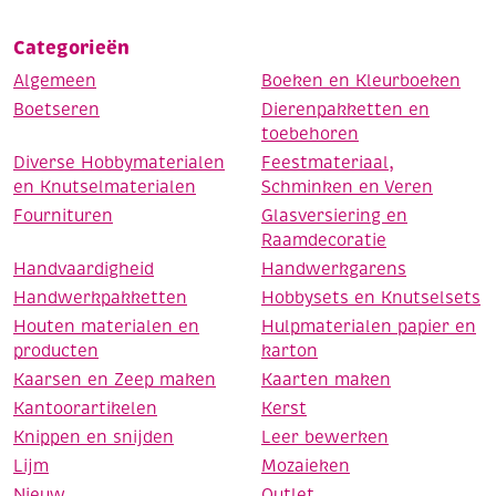
Categorieën
Algemeen
Boeken en Kleurboeken
Boetseren
Dierenpakketten en
toebehoren
Diverse Hobbymaterialen
Feestmateriaal,
en Knutselmaterialen
Schminken en Veren
Fournituren
Glasversiering en
Raamdecoratie
Handvaardigheid
Handwerkgarens
Handwerkpakketten
Hobbysets en Knutselsets
Houten materialen en
Hulpmaterialen papier en
producten
karton
Kaarsen en Zeep maken
Kaarten maken
Kantoorartikelen
Kerst
Knippen en snijden
Leer bewerken
Lijm
Mozaieken
Nieuw
Outlet