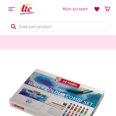
Mijn account
Producten
zoeken
Verf en Inkt
Talens ArtCreation Aquarelverfset compleet