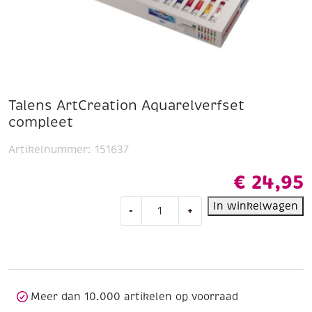
Talens ArtCreation Aquarelverfset
compleet
Artikelnummer:
151637
€
24,95
Talens
In winkelwagen
-
+
ArtCreation
Aquarelverfset
compleet
aantal
Meer dan 10.000 artikelen op voorraad