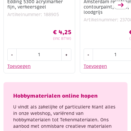
Edding 5300 acrylmarker
Amsterdam reliefpain
fijn, verkeersgeel
contourpaint, 20 ml,
loodgrijs
Artikelnummer: 188905
Artikelnummer: 2370
€
4,25
(Inc BTW)
Edding
Amsterdam
-
+
-
5300
reliefpaint
acrylmarker
/
Toevoegen
Toevoegen
fijn,
contourpaint,
verkeersgeel
20
aantal
ml,
loodgrijs
Hobbymaterialen online kopen
aantal
U vindt als zakelijke of particuliere klant alles
in onze webshop, variërend van
hobbymaterialen tot Tekenmaterialen. Ons
aanbod met onmisbare creatieve materialen