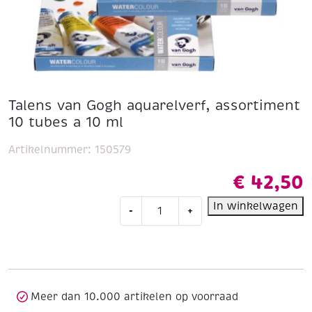
Talens van Gogh aquarelverf, assortiment
10 tubes a 10 ml
Artikelnummer:
150579
€
42,50
Talens
In winkelwagen
-
+
van
Gogh
aquarelverf,
assortiment
10
tubes
Meer dan 10.000 artikelen op voorraad
a