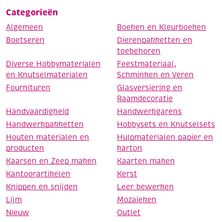
Categorieën
Algemeen
Boeken en Kleurboeken
Boetseren
Dierenpakketten en
toebehoren
Diverse Hobbymaterialen
Feestmateriaal,
en Knutselmaterialen
Schminken en Veren
Fournituren
Glasversiering en
Raamdecoratie
Handvaardigheid
Handwerkgarens
Handwerkpakketten
Hobbysets en Knutselsets
Houten materialen en
Hulpmaterialen papier en
producten
karton
Kaarsen en Zeep maken
Kaarten maken
Kantoorartikelen
Kerst
Knippen en snijden
Leer bewerken
Lijm
Mozaieken
Nieuw
Outlet