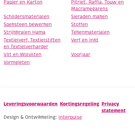
Papier en Karton
Pitriet, Raffia, Touw en
Macramegarens
Schildersmaterialen
Sieraden maken
Speksteen bewerken
Stoffen
Strijkkralen Hama
Tekenmaterialen
Textielverf, Textielstiften
Verf en Inkt
en Textielverharder
Vilt en Wolvilten
Voorjaar
Vormgieten
Leveringsvoorwaarden
Kortingsregeling
Privacy
statement
Design & Ontwikkeling:
Interpulse