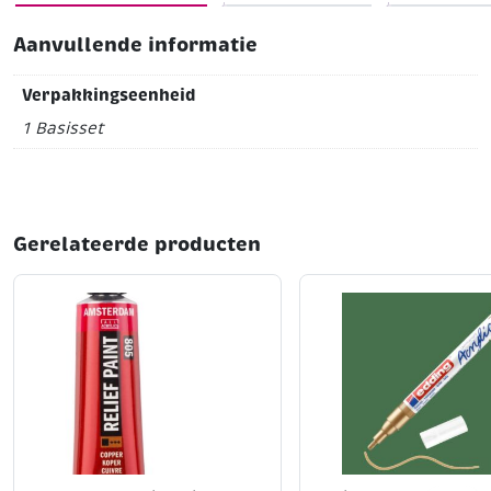
permanent citroengeel, 269 azogeel middel, 370
permanent rood licht, 331 kraplak donker, 506
Aanvullende informatie
utramarijn donker, 535 cereleumblauw, 616 vert
émeraude, 411 sienna gebrand en 708 paynesgrijs
Verpakkingseenheid
1 Basisset
Gerelateerde producten