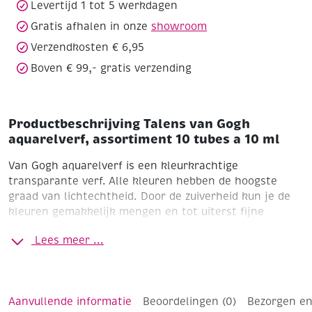
Levertijd 1 tot 5 werkdagen
10
Gratis afhalen in onze
showroom
ml
aantal
Verzendkosten € 6,95
Boven € 99,- gratis verzending
Productbeschrijving Talens van Gogh
aquarelverf, assortiment 10 tubes a 10 ml
Van Gogh aquarelverf is een kleurkrachtige
transparante verf. Alle kleuren hebben de hoogste
graad van lichtechtheid. Door de zuiverheid kun je de
kleuren gemakkelijk mengen en tot uiterst fijne
nuances verwassen. Levendige kleuren zijn het
Lees meer ...
resultaat!
• Makkelijke kleurafgifte
• Krachtige en zeer
transparante kleuren
• Uniforme viscositeit van de
verschillende kleuren
• Alle kleuren zijn uitstekend
lichtecht, zelfs bij sterke verdunning
Assortiment van
Aanvullende informatie
Beoordelingen (0)
Bezorgen en
10 tubes à 10 ml in de kleuren: 108 chinees wit, 254