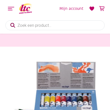
Mijn account
Producten
zoeken
Verf en Inkt
Talens van Gogh aquarelverf, assortiment 10 tubes a 10 ml