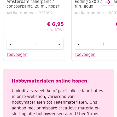
Amsterdam reliefpaint /
Edding 5300 acrylma
contourpaint, 20 ml, koper
fijn, goud
Artikelnummer: 237092
Artikelnummer: 1889
€
6,95
(Inc BTW)
Amsterdam
Edding
-
+
-
reliefpaint
5300
/
acrylmarker
Toevoegen
Toevoegen
contourpaint,
fijn,
20
goud
ml,
aantal
koper
Hobbymaterialen online kopen
aantal
U vindt als zakelijke of particuliere klant alles
in onze webshop, variërend van
hobbymaterialen tot Tekenmaterialen. Ons
aanbod met onmisbare creatieve materialen
sluit op alle hobbywensen aan. U heeft met