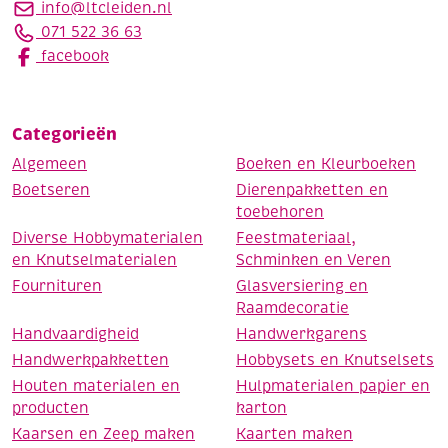
info@ltcleiden.nl
071 522 36 63
facebook
Categorieën
Algemeen
Boeken en Kleurboeken
Boetseren
Dierenpakketten en
toebehoren
Diverse Hobbymaterialen
Feestmateriaal,
en Knutselmaterialen
Schminken en Veren
Fournituren
Glasversiering en
Raamdecoratie
Handvaardigheid
Handwerkgarens
Handwerkpakketten
Hobbysets en Knutselsets
Houten materialen en
Hulpmaterialen papier en
producten
karton
Kaarsen en Zeep maken
Kaarten maken