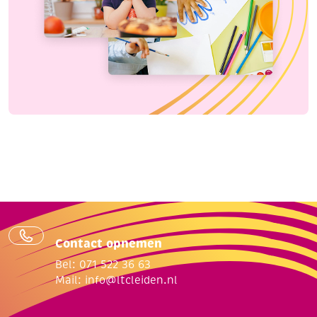
Contact opnemen
Bel: 071 522 36 63
Mail:
info@ltcleiden.nl