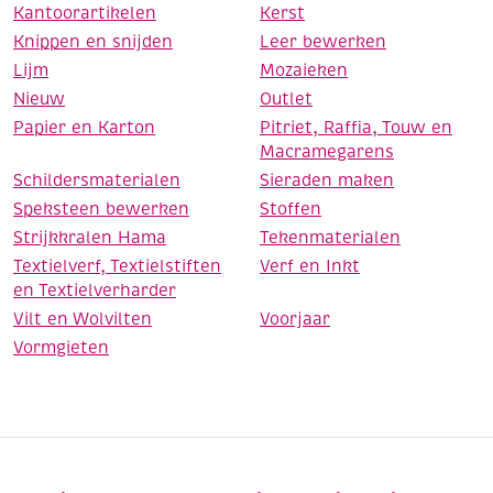
Kantoorartikelen
Kerst
Knippen en snijden
Leer bewerken
Lijm
Mozaieken
Nieuw
Outlet
Papier en Karton
Pitriet, Raffia, Touw en
Macramegarens
Schildersmaterialen
Sieraden maken
Speksteen bewerken
Stoffen
Strijkkralen Hama
Tekenmaterialen
Textielverf, Textielstiften
Verf en Inkt
en Textielverharder
Vilt en Wolvilten
Voorjaar
Vormgieten