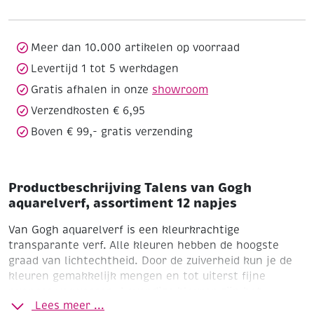
aquarelverf,
assortiment
12
napjes
Meer dan 10.000 artikelen op voorraad
aantal
Levertijd 1 tot 5 werkdagen
Gratis afhalen in onze
showroom
Verzendkosten € 6,95
Boven € 99,- gratis verzending
Productbeschrijving Talens van Gogh
aquarelverf, assortiment 12 napjes
Van Gogh aquarelverf is een kleurkrachtige
transparante verf. Alle kleuren hebben de hoogste
graad van lichtechtheid. Door de zuiverheid kun je de
kleuren gemakkelijk mengen en tot uiterst fijne
nuances verwassen. Levendige kleuren zijn het
Lees meer ...
resultaat!
• Makkelijke kleurafgifte
• Krachtige en zeer