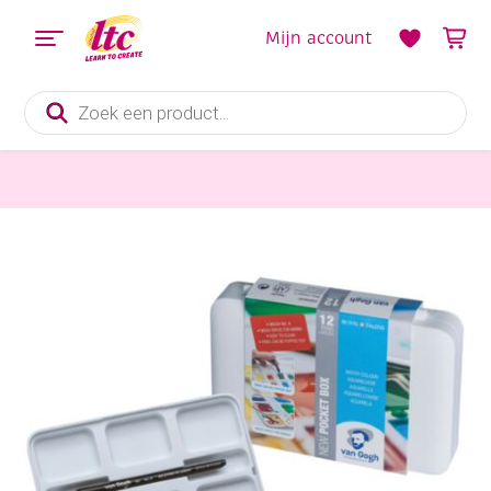
Mijn account
Producten
zoeken
Verf en Inkt
Talens van Gogh aquarelverf, assortiment 12 napjes