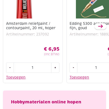
Amsterdam reliefpaint /
Edding 5300 acrylma
contourpaint, 20 ml, koper
fijn, goud
Artikelnummer: 237092
Artikelnummer: 1889
€
6,95
(Inc BTW)
Amsterdam
Edding
-
+
-
reliefpaint
5300
/
acrylmarker
Toevoegen
Toevoegen
contourpaint,
fijn,
20
goud
ml,
aantal
koper
Hobbymaterialen online kopen
aantal