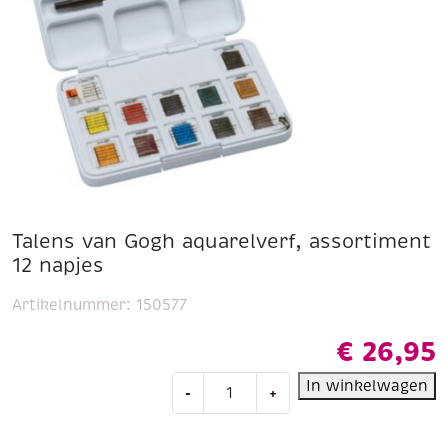
Talens van Gogh aquarelverf, assortiment
12 napjes
Artikelnummer:
150577
€
26,95
Talens
In winkelwagen
-
+
van
Gogh