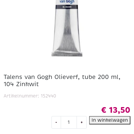
Talens van Gogh Olieverf, tube 200 ml,
104 Zinkwit
Artikelnummer:
152440
€
13,50
Talens
In winkelwagen
-
+
van
Gogh