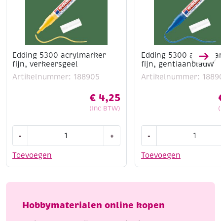
Edding 5300 acrylmarker
Edding 5300 acrylma
fijn, verkeersgeel
fijn, gentiaanblauw
Artikelnummer: 188905
Artikelnummer: 1889
€
4,25
(Inc BTW)
Edding
Edding
-
+
-
5300
5300
acrylmarker
acrylmarker
Toevoegen
Toevoegen
fijn,
fijn,
verkeersgeel
gentiaanblauw
aantal
aantal
Hobbymaterialen online kopen