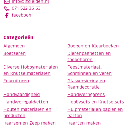
info@ltcleiden.nl
071 522 36 63
facebook
Categorieën
Algemeen
Boeken en Kleurboeken
Boetseren
Dierenpakketten en
toebehoren
Diverse Hobbymaterialen
Feestmateriaal,
en Knutselmaterialen
Schminken en Veren
Fournituren
Glasversiering en
Raamdecoratie
Handvaardigheid
Handwerkgarens
Handwerkpakketten
Hobbysets en Knutselsets
Houten materialen en
Hulpmaterialen papier en
producten
karton
Kaarsen en Zeep maken
Kaarten maken