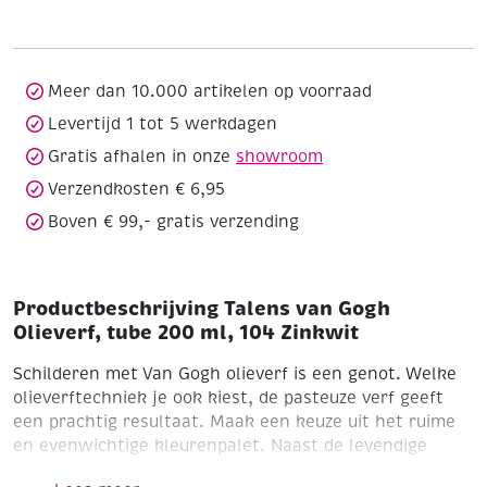
Olieverf,
tube
200
ml,
Meer dan 10.000 artikelen op voorraad
104
Levertijd 1 tot 5 werkdagen
Zinkwit
Gratis afhalen in onze
showroom
aantal
Verzendkosten € 6,95
Boven € 99,- gratis verzending
Productbeschrijving Talens van Gogh
Olieverf, tube 200 ml, 104 Zinkwit
Schilderen met Van Gogh olieverf is een genot. Welke
olieverftechniek je ook kiest, de pasteuze verf geeft
een prachtig resultaat. Maak een keuze uit het ruime
en evenwichtige kleurenpalet. Naast de levendige
kleuren kies je bovendien voor de zekerheid van goede