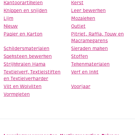
Kantoorartikelen
Kerst
Knippen en snijden
Leer bewerken
Lijm
Mozaieken
Nieuw
Outlet
Papier en Karton
Pitriet, Raffia, Touw en
Macramegarens
Schildersmaterialen
Sieraden maken
Speksteen bewerken
Stoffen
Strijkkralen Hama
Tekenmaterialen
Textielverf, Textielstiften
Verf en Inkt
en Textielverharder
Vilt en Wolvilten
Voorjaar
Vormgieten