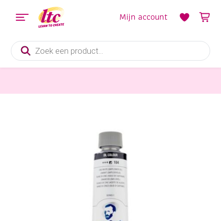
Mijn account
Producten
zoeken
Verf en Inkt
Talens van Gogh Olieverf, tube 200 ml, 104 Zinkwit