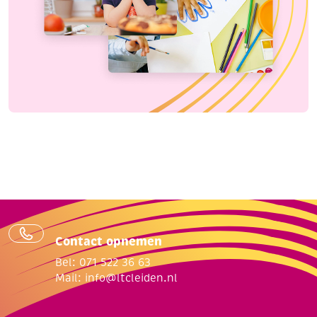
Contact opnemen
Bel: 071 522 36 63
Mail:
info@ltcleiden.nl