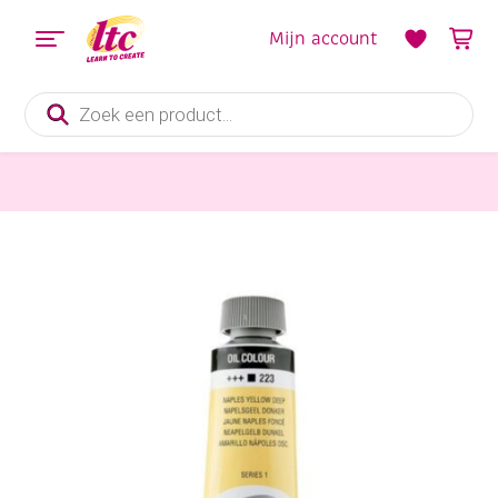
Mijn account
Producten
zoeken
Verf en Inkt
Talens van Gogh Olieverf, tube 40 ml, 223 Napelsgeel donker