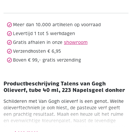
Olieverf,
tube
40
ml,
Meer dan 10.000 artikelen op voorraad
223
Levertijd 1 tot 5 werkdagen
Napelsgeel
Gratis afhalen in onze
showroom
donker
aantal
Verzendkosten € 6,95
Boven € 99,- gratis verzending
Productbeschrijving Talens van Gogh
Olieverf, tube 40 ml, 223 Napelsgeel donker
Schilderen met Van Gogh olieverf is een genot. Welke
olieverftechniek je ook kiest, de pasteuze verf geeft
een prachtig resultaat. Maak een keuze uit het ruime
en evenwichtige kleurenpalet. Naast de levendige
kleuren kies je bovendien voor de zekerheid van goede