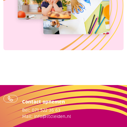
Contact opnemen
Bel: 071 522 36 63
Mail:
info@ltcleiden.nl