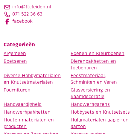
info@ltcleiden.nl
071 522 36 63
facebook
Categorieën
Algemeen
Boeken en Kleurboeken
Boetseren
Dierenpakketten en
toebehoren
Diverse Hobbymaterialen
Feestmateriaal,
en Knutselmaterialen
Schminken en Veren
Fournituren
Glasversiering en
Raamdecoratie
Handvaardigheid
Handwerkgarens
Handwerkpakketten
Hobbysets en Knutselsets
Houten materialen en
Hulpmaterialen papier en
producten
karton