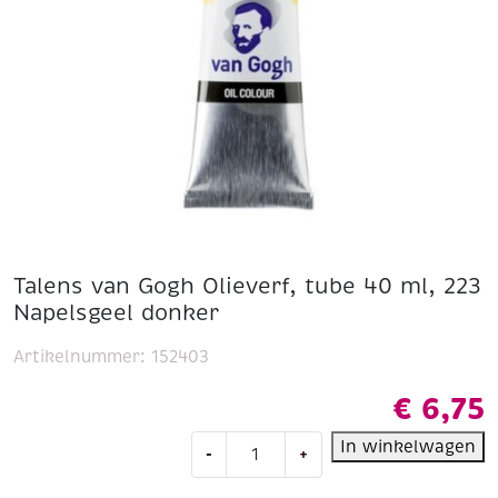
Talens van Gogh Olieverf, tube 40 ml, 223
Napelsgeel donker
Artikelnummer:
152403
€
6,75
Talens
In winkelwagen
-
+
van
Gogh