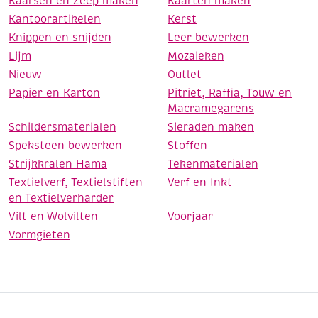
Kaarsen en Zeep maken
Kaarten maken
Kantoorartikelen
Kerst
Knippen en snijden
Leer bewerken
Lijm
Mozaieken
Nieuw
Outlet
Papier en Karton
Pitriet, Raffia, Touw en
Macramegarens
Schildersmaterialen
Sieraden maken
Speksteen bewerken
Stoffen
Strijkkralen Hama
Tekenmaterialen
Textielverf, Textielstiften
Verf en Inkt
en Textielverharder
Vilt en Wolvilten
Voorjaar
Vormgieten