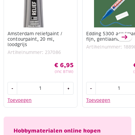
Amsterdam reliefpaint /
Edding 5300 acrylma
contourpaint, 20 ml,
fijn, gentiaanblauw
loodgrijs
Artikelnummer: 1889
Artikelnummer: 237086
€
6,95
(Inc BTW)
Amsterdam
Edding
-
+
-
reliefpaint
5300
/
acrylmarker
Toevoegen
Toevoegen
contourpaint,
fijn,
20
gentiaanblauw
ml,
aantal
loodgrijs
Hobbymaterialen online kopen
aantal