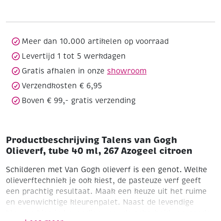
Olieverf,
tube
40
ml,
Meer dan 10.000 artikelen op voorraad
267
Levertijd 1 tot 5 werkdagen
Azogeel
Gratis afhalen in onze
showroom
citroen
aantal
Verzendkosten € 6,95
Boven € 99,- gratis verzending
Productbeschrijving Talens van Gogh
Olieverf, tube 40 ml, 267 Azogeel citroen
Schilderen met Van Gogh olieverf is een genot. Welke
olieverftechniek je ook kiest, de pasteuze verf geeft
een prachtig resultaat. Maak een keuze uit het ruime
en evenwichtige kleurenpalet. Naast de levendige
kleuren kies je bovendien voor de zekerheid van goede