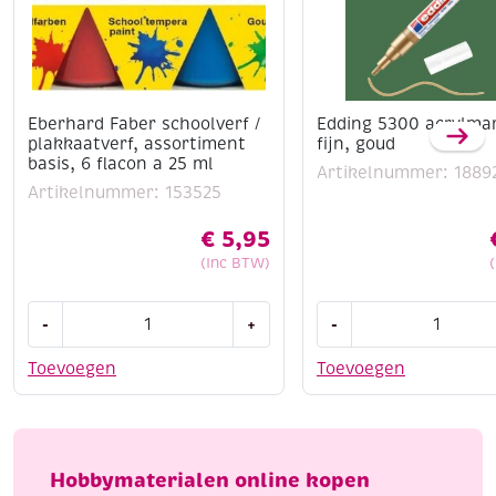
Eberhard Faber schoolverf /
Edding 5300 acrylma
plakkaatverf, assortiment
fijn, goud
basis, 6 flacon a 25 ml
Artikelnummer: 1889
Artikelnummer: 153525
€
5,95
(Inc BTW)
Eberhard
Edding
-
+
-
Faber
5300
schoolverf
acrylmarker
Toevoegen
Toevoegen
/
fijn,
plakkaatverf,
goud
assortiment
aantal
basis,
Hobbymaterialen online kopen
6