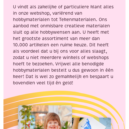
flacon
U vindt als zakelijke of particuliere klant alles
a
in onze webshop, variërend van
25
hobbymaterialen tot Tekenmaterialen. Ons
ml
aanbod met onmisbare creatieve materialen
aantal
sluit op alle hobbywensen aan. U heeft met
het grootste assortiment van meer dan
10.000 artikelen een ruime keuze. Dit heeft
als voordeel dat u bij ons voor alles slaagt,
zodat u niet meerdere winkels of webshops
hoeft te bezoeken. Vrijwel alle benodigde
hobbymaterialen bestelt u dus gewoon in één
keer! Dat is wel zo gemakkelijk en bespaart u
bovendien veel tijd én geld!