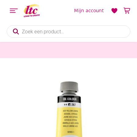
Mijn account
Producten
zoeken
Verf en Inkt
Talens van Gogh Olieverf, tube 40 ml, 267 Azogeel citroen