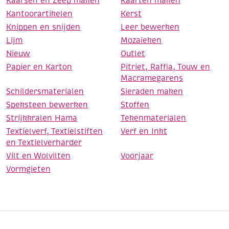
Kaarsen en Zeep maken
Kaarten maken
Kantoorartikelen
Kerst
Knippen en snijden
Leer bewerken
Lijm
Mozaieken
Nieuw
Outlet
Papier en Karton
Pitriet, Raffia, Touw en
Macramegarens
Schildersmaterialen
Sieraden maken
Speksteen bewerken
Stoffen
Strijkkralen Hama
Tekenmaterialen
Textielverf, Textielstiften
Verf en Inkt
en Textielverharder
Vilt en Wolvilten
Voorjaar
Vormgieten