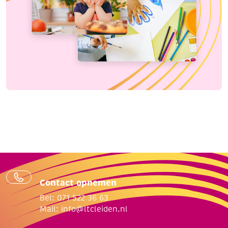
Contact opnemen
Bel: 071 522 36 63
Mail:
info@ltcleiden.nl