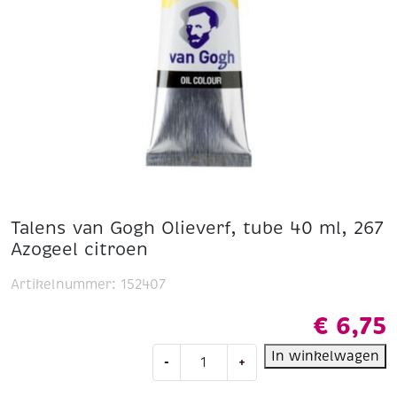
Talens van Gogh Olieverf, tube 40 ml, 267
Azogeel citroen
Artikelnummer:
152407
€
6,75
Talens
In winkelwagen
-
+
van
Gogh