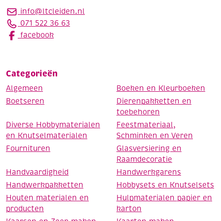
info@ltcleiden.nl
071 522 36 63
facebook
Categorieën
Algemeen
Boeken en Kleurboeken
Boetseren
Dierenpakketten en
toebehoren
Diverse Hobbymaterialen
Feestmateriaal,
en Knutselmaterialen
Schminken en Veren
Fournituren
Glasversiering en
Raamdecoratie
Handvaardigheid
Handwerkgarens
Handwerkpakketten
Hobbysets en Knutselsets
Houten materialen en
Hulpmaterialen papier en
producten
karton