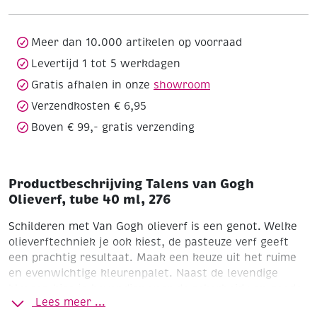
tube
40
ml,
Meer dan 10.000 artikelen op voorraad
276
Levertijd 1 tot 5 werkdagen
aantal
Gratis afhalen in onze
showroom
Verzendkosten € 6,95
Boven € 99,- gratis verzending
Productbeschrijving Talens van Gogh
Olieverf, tube 40 ml, 276
Schilderen met Van Gogh olieverf is een genot. Welke
olieverftechniek je ook kiest, de pasteuze verf geeft
een prachtig resultaat. Maak een keuze uit het ruime
en evenwichtige kleurenpalet. Naast de levendige
kleuren kies je bovendien voor de zekerheid van goede
Lees meer ...
olieverf. De fijnheid, de kleurkracht, het hoge