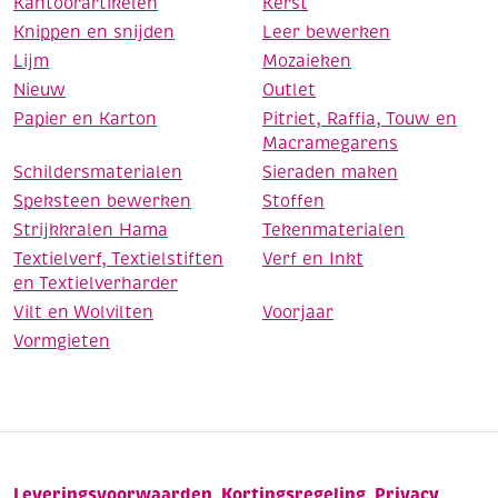
Kantoorartikelen
Kerst
Knippen en snijden
Leer bewerken
Lijm
Mozaieken
Nieuw
Outlet
Papier en Karton
Pitriet, Raffia, Touw en
Macramegarens
Schildersmaterialen
Sieraden maken
Speksteen bewerken
Stoffen
Strijkkralen Hama
Tekenmaterialen
Textielverf, Textielstiften
Verf en Inkt
en Textielverharder
Vilt en Wolvilten
Voorjaar
Vormgieten
Leveringsvoorwaarden
Kortingsregeling
Privacy