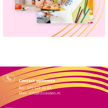
Contact opnemen
Bel: 071 522 36 63
Mail:
info@ltcleiden.nl