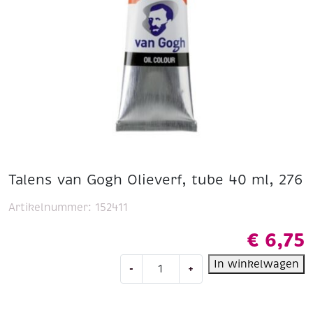
Talens van Gogh Olieverf, tube 40 ml, 276
Artikelnummer:
152411
€
6,75
Talens
In winkelwagen
-
+
van
Gogh
Olieverf,