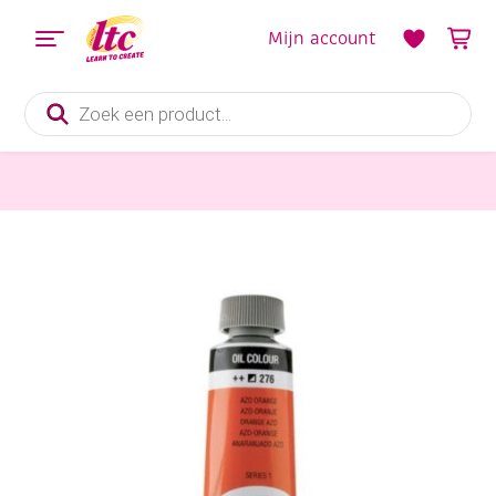
Mijn account
Producten
zoeken
Verf en Inkt
Talens van Gogh Olieverf, tube 40 ml, 276