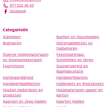
071 522 36 63
facebook
Categorieën
Algemeen
Boeken en Kleurboeken
Boetseren
Dierenpakketten en
toebehoren
Diverse Hobbymaterialen
Feestmateriaal,
en Knutselmaterialen
Schminken en Veren
Fournituren
Glasversiering en
Raamdecoratie
Handvaardigheid
Handwerkgarens
Handwerkpakketten
Hobbysets en Knutselsets
Houten materialen en
Hulpmaterialen papier en
producten
karton
Kaarsen en Zeep maken
Kaarten maken