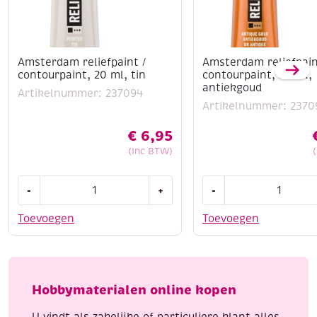
Amsterdam reliefpaint /
Amsterdam reliefpain
contourpaint, 20 ml, tin
contourpaint, 20 ml,
antiekgoud
Artikelnummer: 237094
Artikelnummer: 2370
€
6,95
(Inc BTW)
Amsterdam
Amsterdam
-
+
-
reliefpaint
reliefpaint
/
/
Toevoegen
Toevoegen
contourpaint,
contourpaint,
20
20
ml,
ml,
tin
antiekgoud
Hobbymaterialen online kopen
aantal
aantal