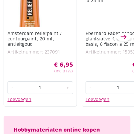
Amsterdam reliefpaint /
Eberhard Faber schoo
contourpaint, 20 ml,
plakkaatverf, assort
antiekgoud
basis, 6 flacon a 25 m
Artikelnummer: 237091
Artikelnummer: 1535
€
6,95
(Inc BTW)
Amsterdam
Eberhard
-
+
-
reliefpaint
Faber
/
schoolverf
Toevoegen
Toevoegen
contourpaint,
/
20
plakkaatverf,
ml,
assortiment
antiekgoud
basis,
Hobbymaterialen online kopen
aantal
6