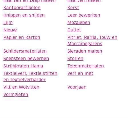
Kaarsen en Zeep maken
Kaarten maken
Kantoorartikelen
Kerst
Knippen en snijden
Leer bewerken
Lijm
Mozaieken
Nieuw
Outlet
Papier en Karton
Pitriet, Raffia, Touw en
Macramegarens
Schildersmaterialen
Sieraden maken
Speksteen bewerken
Stoffen
Strijkkralen Hama
Tekenmaterialen
Textielverf, Textielstiften
Verf en Inkt
en Textielverharder
Vilt en Wolvilten
Voorjaar
Vormgieten