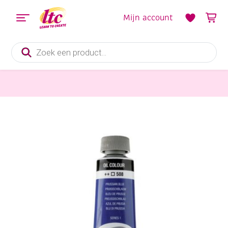
Mijn account
Producten
zoeken
Verf en Inkt
Talens van Gogh Olieverf, tube 40 ml, 508 Pruisischblauw