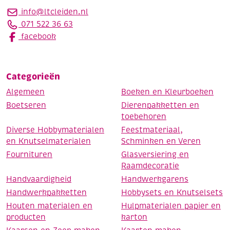
info@ltcleiden.nl
071 522 36 63
facebook
Categorieën
Algemeen
Boeken en Kleurboeken
Boetseren
Dierenpakketten en
toebehoren
Diverse Hobbymaterialen
Feestmateriaal,
en Knutselmaterialen
Schminken en Veren
Fournituren
Glasversiering en
Raamdecoratie
Handvaardigheid
Handwerkgarens
Handwerkpakketten
Hobbysets en Knutselsets
Houten materialen en
Hulpmaterialen papier en
producten
karton