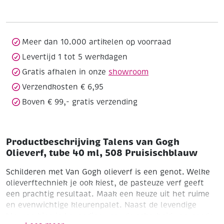
Olieverf,
tube
40
ml,
Meer dan 10.000 artikelen op voorraad
508
Levertijd 1 tot 5 werkdagen
Pruisischblauw
Gratis afhalen in onze
showroom
aantal
Verzendkosten € 6,95
Boven € 99,- gratis verzending
Productbeschrijving Talens van Gogh
Olieverf, tube 40 ml, 508 Pruisischblauw
Schilderen met Van Gogh olieverf is een genot. Welke
olieverftechniek je ook kiest, de pasteuze verf geeft
een prachtig resultaat. Maak een keuze uit het ruime
en evenwichtige kleurenpalet. Naast de levendige
kleuren kies je bovendien voor de zekerheid van goede