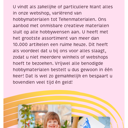
flacon
U vindt als zakelijke of particuliere klant alles
a
in onze webshop, variërend van
25
hobbymaterialen tot Tekenmaterialen. Ons
ml
aanbod met onmisbare creatieve materialen
aantal
sluit op alle hobbywensen aan. U heeft met
het grootste assortiment van meer dan
10.000 artikelen een ruime keuze. Dit heeft
als voordeel dat u bij ons voor alles slaagt,
zodat u niet meerdere winkels of webshops
hoeft te bezoeken. Vrijwel alle benodigde
hobbymaterialen bestelt u dus gewoon in één
keer! Dat is wel zo gemakkelijk en bespaart u
bovendien veel tijd én geld!