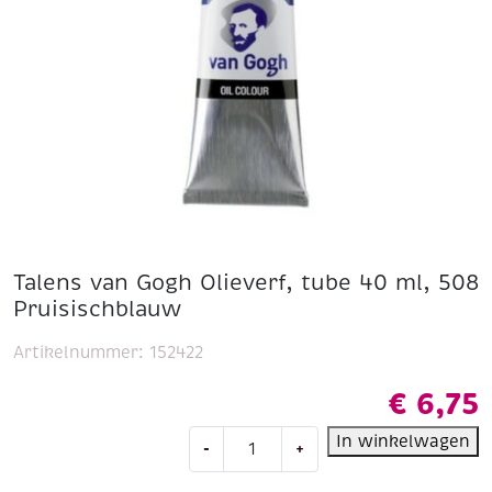
Talens van Gogh Olieverf, tube 40 ml, 508
Pruisischblauw
Artikelnummer:
152422
€
6,75
Talens
In winkelwagen
-
+
van
Gogh