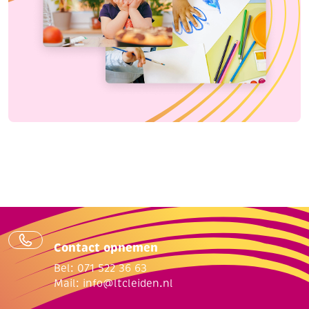
Contact opnemen
Bel: 071 522 36 63
Mail:
info@ltcleiden.nl