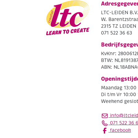
Adresgegeve
LTC-LEIDEN B.V
W. Barentzstraa
2315 TZ LEIDEN
071 522 36 63
Bedrijfsgege
KvKnr: 2800612
BTW: NL819138
ABN: NL18ABNA
Openingstijd
Maandag 13:00 
Di t/m Vr 10:00 
Weekend geslo
info@ltclei
071 522 36 
facebook