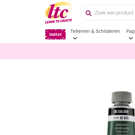
Producten
zoeken
Tekenen & Schilderen
Pap
Outlet
Verf en Inkt
Talens van Gogh Olie