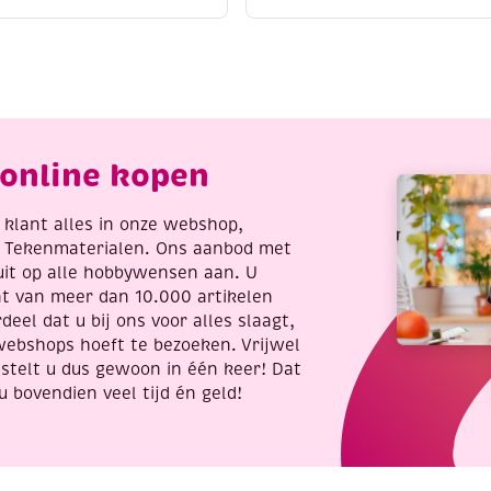
/
ontourpaint,
contourpaint,
0
20
l,
ml,
ntiekgoud
goud
antal
aantal
online kopen
re klant alles in onze webshop,
t Tekenmaterialen. Ons aanbod met
uit op alle hobbywensen aan. U
nt van meer dan 10.000 artikelen
deel dat u bij ons voor alles slaagt,
webshops hoeft te bezoeken. Vrijwel
stelt u dus gewoon in één keer! Dat
u bovendien veel tijd én geld!