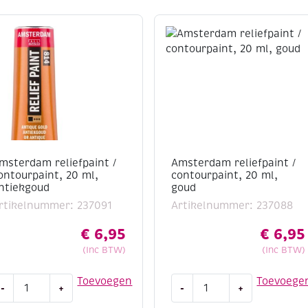
msterdam reliefpaint /
Amsterdam reliefpaint /
ontourpaint, 20 ml,
contourpaint, 20 ml,
ntiekgoud
goud
rtikelnummer: 237091
Artikelnummer: 237088
€
6,95
€
6,95
(Inc BTW)
(Inc BTW)
msterdam
Amsterdam
Toevoegen
Toevoege
-
+
-
+
eliefpaint
reliefpaint