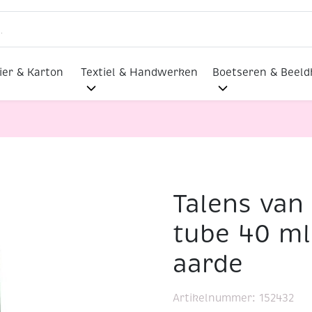
ier & Karton
Textiel & Handwerken
Boetseren & Beel
Talens van 
verf, tube 40 ml, 629 Groene aarde
tube 40 ml
aarde
Artikelnummer:
152432