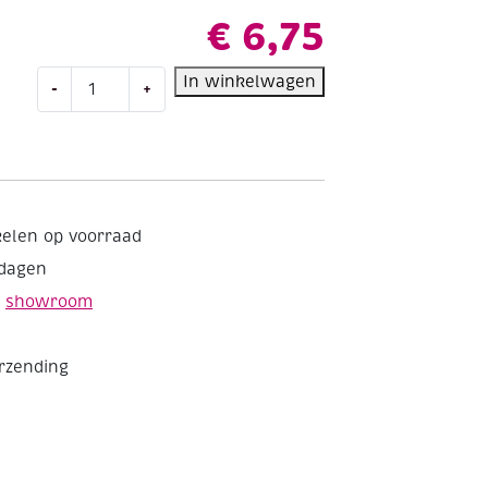
€
6,75
Talens
In winkelwagen
-
+
van
Gogh
Olieverf,
tube
40
ml,
kelen op voorraad
629
kdagen
Groene
aarde
e
showroom
aantal
erzending