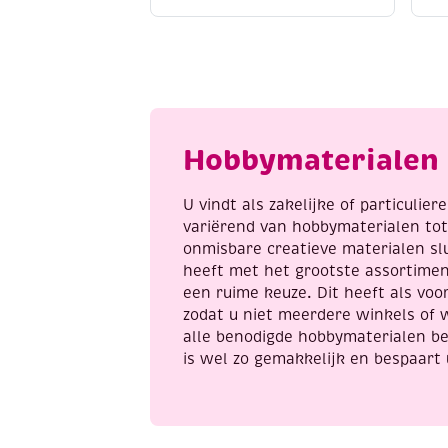
/
/
contourpaint,
c
20
2
ml,
m
zwart
a
aantal
a
Hobbymaterialen 
U vindt als zakelijke of particulie
variërend van hobbymaterialen to
onmisbare creatieve materialen sl
heeft met het grootste assortime
een ruime keuze. Dit heeft als voor
zodat u niet meerdere winkels of 
alle benodigde hobbymaterialen be
is wel zo gemakkelijk en bespaart 