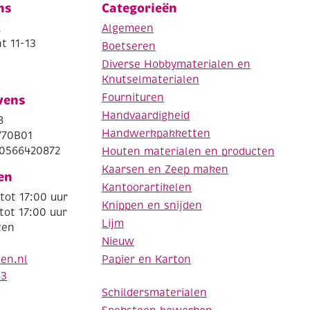
ns
Categorieën
.
Algemeen
t 11-13
Boetseren
Diverse Hobbymaterialen en
Knutselmaterialen
Fournituren
vens
Handvaardigheid
8
Handwerkpakketten
770B01
0566420872
Houten materialen en producten
Kaarsen en Zeep maken
en
Kantoorartikelen
tot 17:00 uur
Knippen en snijden
tot 17:00 uur
Lijm
ten
Nieuw
Papier en Karton
den.nl
63
Schildersmaterialen