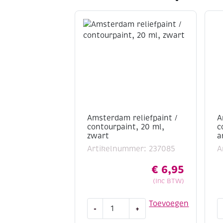
Amsterdam reliefpaint /
A
contourpaint, 20 ml,
c
zwart
a
Artikelnummer: 237085
A
€
6,95
(Inc BTW)
Amsterdam
A
Toevoegen
-
+
reliefpaint
r