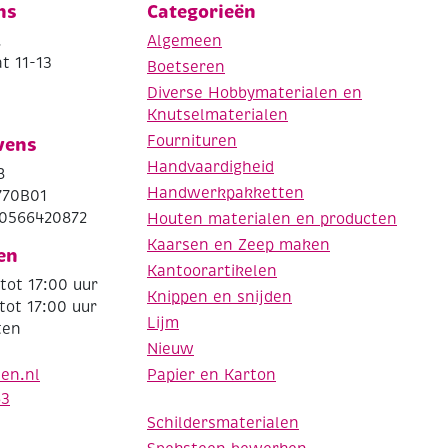
ns
Categorieën
.
Algemeen
t 11-13
Boetseren
Diverse Hobbymaterialen en
Knutselmaterialen
Fournituren
vens
Handvaardigheid
8
Handwerkpakketten
770B01
0566420872
Houten materialen en producten
Kaarsen en Zeep maken
en
Kantoorartikelen
tot 17:00 uur
Knippen en snijden
tot 17:00 uur
Lijm
ten
Nieuw
Papier en Karton
den.nl
63
Schildersmaterialen