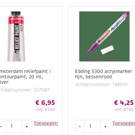
msterdam reliefpaint /
Edding 5300 acrylmarker
ontourpaint, 20 ml,
fijn, bessenrood
ilver
Artikelnummer: 188910
rtikelnummer: 237087
€
6,95
€
4,25
(Inc BTW)
(Inc BTW)
msterdam
Edding
Toevoegen
Toevoege
-
+
-
+
eliefpaint
5300