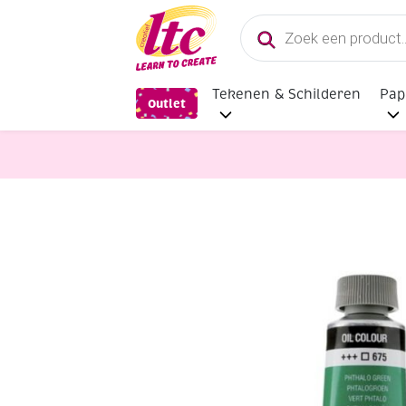
Producten
zoeken
Tekenen & Schilderen
Pap
Outlet
Verf en Inkt
Talens van Gogh Olie