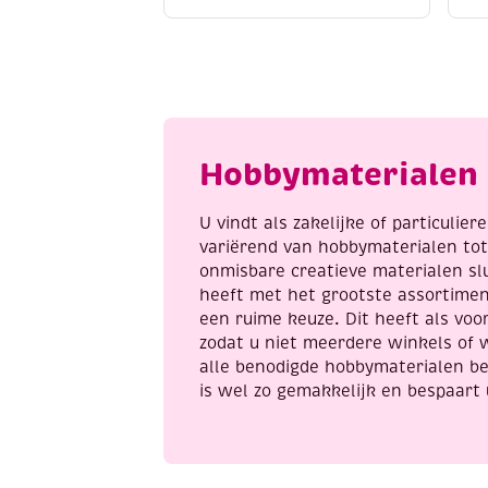
acrylmarker
/
fijn,
c
gentiaanblauw
2
aantal
m
z
a
Hobbymaterialen 
U vindt als zakelijke of particulie
variërend van hobbymaterialen to
onmisbare creatieve materialen sl
heeft met het grootste assortime
een ruime keuze. Dit heeft als voor
zodat u niet meerdere winkels of 
alle benodigde hobbymaterialen be
is wel zo gemakkelijk en bespaart 