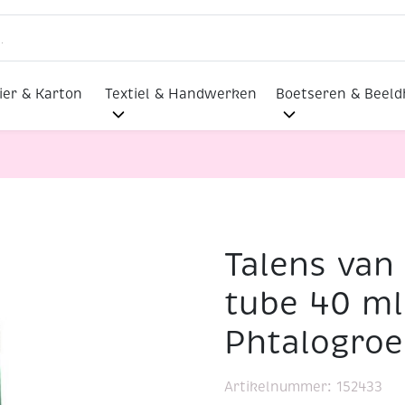
ier & Karton
Textiel & Handwerken
Boetseren & Beel
Talens van 
verf, tube 40 ml, 675 Phtalogroen
tube 40 ml
Phtalogro
Artikelnummer:
152433