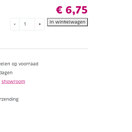
€
6,75
Talens
In winkelwagen
-
+
van
Gogh
Olieverf,
tube
40
ml,
kelen op voorraad
675
kdagen
Phtalogroen
aantal
e
showroom
erzending