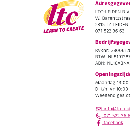
Adresgegeve
LTC-LEIDEN B.V
W. Barentzstraa
2315 TZ LEIDEN
071 522 36 63
Bedrijfsgege
KvKnr: 2800612
BTW: NL819138
ABN: NL18ABNA
Openingstijd
Maandag 13:00 
Di t/m Vr 10:00 
Weekend geslo
info@ltclei
071 522 36 
facebook