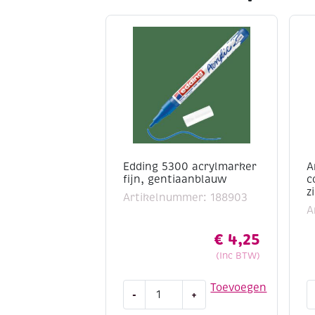
Edding 5300 acrylmarker
A
fijn, gentiaanblauw
c
z
Artikelnummer: 188903
A
€
4,25
(Inc BTW)
Edding
A
Toevoegen
-
+
5300
r