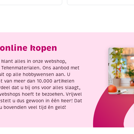
acrylmarker
ontourpaint,
fijn,
0
bessenrood
l,
aantal
ilver
antal
online kopen
re klant alles in onze webshop,
t Tekenmaterialen. Ons aanbod met
uit op alle hobbywensen aan. U
nt van meer dan 10.000 artikelen
deel dat u bij ons voor alles slaagt,
webshops hoeft te bezoeken. Vrijwel
stelt u dus gewoon in één keer! Dat
u bovendien veel tijd én geld!