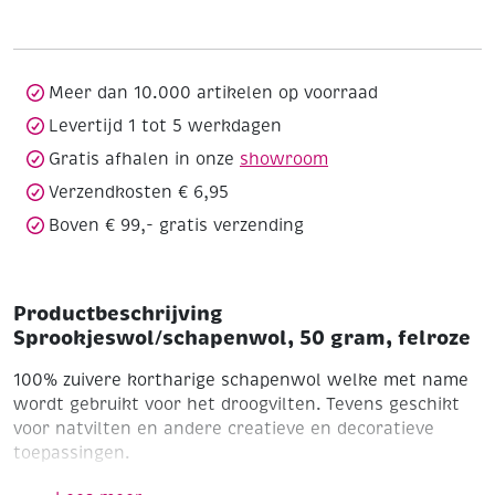
felroze
aantal
Meer dan 10.000 artikelen op voorraad
Levertijd 1 tot 5 werkdagen
Gratis afhalen in onze
showroom
Verzendkosten € 6,95
Boven € 99,- gratis verzending
Productbeschrijving
Sprookjeswol/schapenwol, 50 gram, felroze
100% zuivere kortharige schapenwol welke met name
wordt gebruikt voor het droogvilten. Tevens geschikt
voor natvilten en andere creatieve en decoratieve
toepassingen.
Felroze
Zak à 50 gram