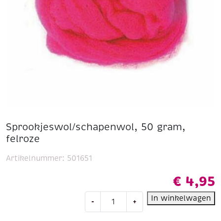
Sprookjeswol/schapenwol, 50 gram,
felroze
Artikelnummer:
501651
€
4,95
Sprookjeswol/schapenwol,
In winkelwagen
-
+
50
gram,