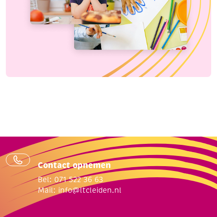
Contact opnemen
Bel: 071 522 36 63
Mail:
info@ltcleiden.nl