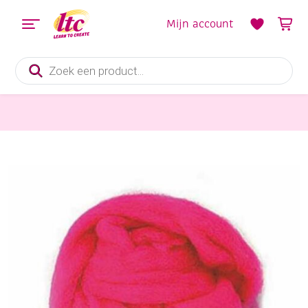
Mijn account
Producten
zoeken
Vilt en Wolvilten
Sprookjeswol/schapenwol, 50 gram, felroze