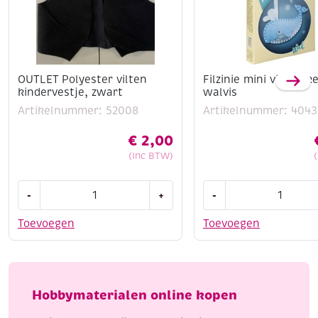
OUTLET Polyester vilten
Filzinie mini viltpakke
kindervestje, zwart
walvis
Artikelnummer: 52008
Artikelnummer: 4043
€
2,00
(Inc BTW)
OUTLET
Filzinie
-
+
-
Polyester
mini
vilten
viltpakketje,
Toevoegen
Toevoegen
kindervestje,
walvis
zwart
aantal
aantal
Hobbymaterialen online kopen