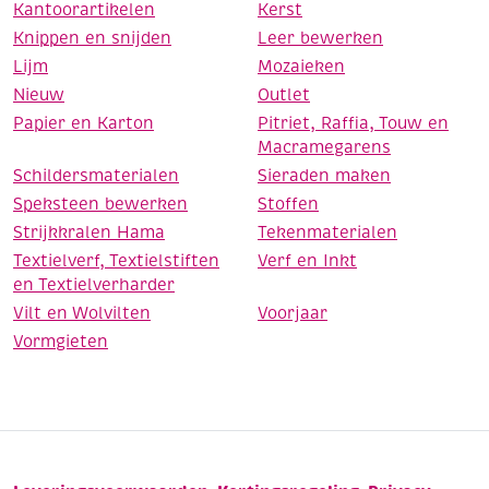
Kantoorartikelen
Kerst
Knippen en snijden
Leer bewerken
Lijm
Mozaieken
Nieuw
Outlet
Papier en Karton
Pitriet, Raffia, Touw en
Macramegarens
Schildersmaterialen
Sieraden maken
Speksteen bewerken
Stoffen
Strijkkralen Hama
Tekenmaterialen
Textielverf, Textielstiften
Verf en Inkt
en Textielverharder
Vilt en Wolvilten
Voorjaar
Vormgieten