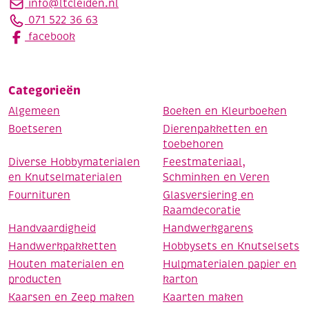
info@ltcleiden.nl
071 522 36 63
facebook
Categorieën
Algemeen
Boeken en Kleurboeken
Boetseren
Dierenpakketten en
toebehoren
Diverse Hobbymaterialen
Feestmateriaal,
en Knutselmaterialen
Schminken en Veren
Fournituren
Glasversiering en
Raamdecoratie
Handvaardigheid
Handwerkgarens
Handwerkpakketten
Hobbysets en Knutselsets
Houten materialen en
Hulpmaterialen papier en
producten
karton
Kaarsen en Zeep maken
Kaarten maken