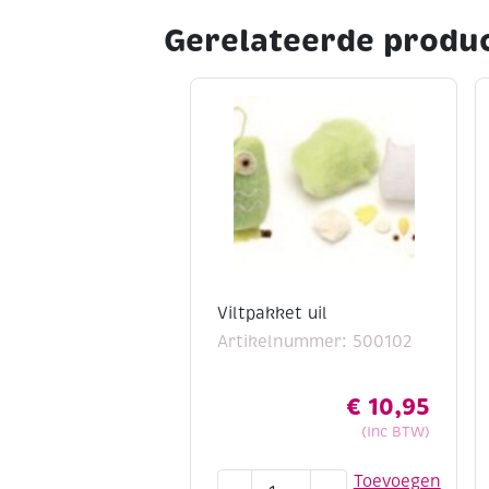
Gerelateerde produ
Viltpakket uil
Artikelnummer: 500102
€
10,95
(Inc BTW)
Viltpakket
Toevoegen