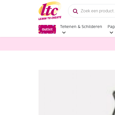
Producten
zoeken
Tekenen & Schilderen
Pap
Outlet
benodigdheden
Viltnaalden, 3 st