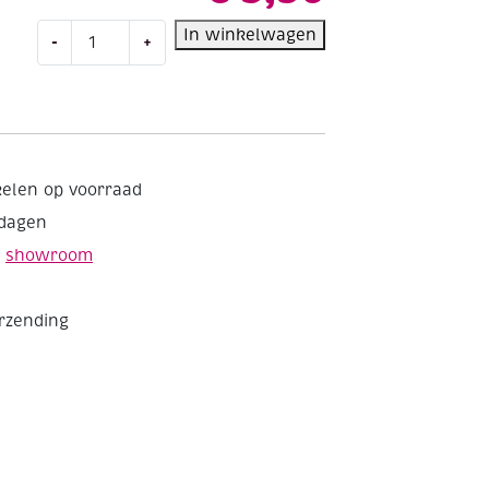
Viltnaalden,
In winkelwagen
-
+
3
stuks,
grof
vertanding
aantal
kelen op voorraad
kdagen
e
showroom
erzending