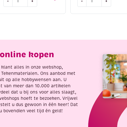
-
+
-
+
mini
mini
viltpakketje,
viltpakketje,
unicorn/eenhoorn
wasbeertje
aantal
aantal
online kopen
re klant alles in onze webshop,
t Tekenmaterialen. Ons aanbod met
uit op alle hobbywensen aan. U
nt van meer dan 10.000 artikelen
deel dat u bij ons voor alles slaagt,
webshops hoeft te bezoeken. Vrijwel
stelt u dus gewoon in één keer! Dat
u bovendien veel tijd én geld!