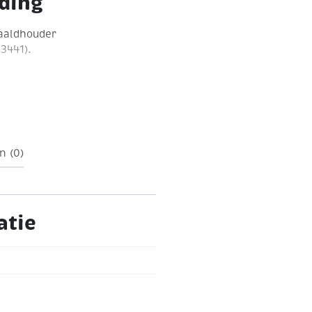
nding
naaldhouder
3441).
n (0)
atie