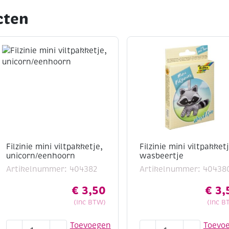
cten
Filzinie mini viltpakketje,
Filzinie mini viltpakket
unicorn/eenhoorn
wasbeertje
Artikelnummer: 404382
Artikelnummer: 40438
€
3,50
€
3,
(Inc BTW)
(Inc B
Filzinie
Filzinie
Toevoegen
Toevo