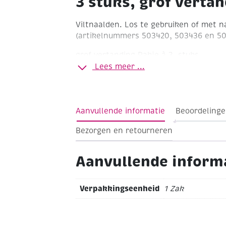
3 stuks, grof verta
Viltnaalden. Los te gebruiken of met 
(artikelnummers 503420, 503436 en 50
grof vertanding
Pakje à 3 stuks
Lees meer ...
Aanvullende informatie
Beoordelinge
Bezorgen en retourneren
Aanvullende inform
Verpakkingseenheid
1 Zak