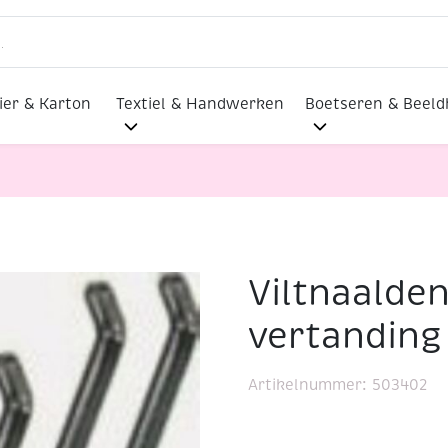
ier & Karton
Textiel & Handwerken
Boetseren & Beel
Viltnaalden
uks, grof vertanding
vertanding
Artikelnummer:
503402