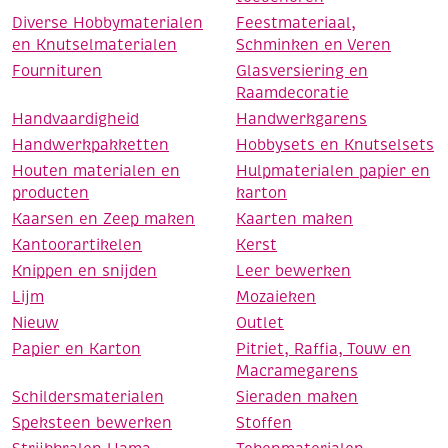
Diverse Hobbymaterialen
Feestmateriaal,
en Knutselmaterialen
Schminken en Veren
Fournituren
Glasversiering en
Raamdecoratie
Handvaardigheid
Handwerkgarens
Handwerkpakketten
Hobbysets en Knutselsets
Houten materialen en
Hulpmaterialen papier en
producten
karton
Kaarsen en Zeep maken
Kaarten maken
Kantoorartikelen
Kerst
Knippen en snijden
Leer bewerken
Lijm
Mozaieken
Nieuw
Outlet
Papier en Karton
Pitriet, Raffia, Touw en
Macramegarens
Schildersmaterialen
Sieraden maken
Speksteen bewerken
Stoffen