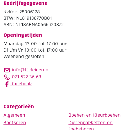
Bedrijfsgegevens
KvKnr: 28006128
BTW: NL819138770B01
ABN: NL18ABNA0566420872
Openingstijden
Maandag 13:00 tot 17:00 uur
Di t/m Vr 10:00 tot 17:00 uur
Weekend gesloten
info@ltcleiden.nl
071 522 36 63
facebook
Categorieën
Algemeen
Boeken en Kleurboeken
Boetseren
Dierenpakketten en
toebehoren