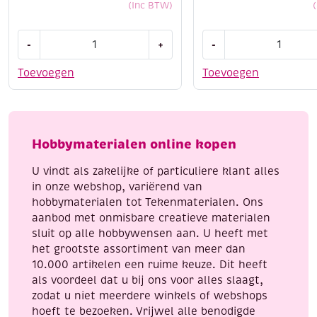
(Inc BTW)
Filzinie
Filzinie
-
+
-
mini
mini
viltpakketje
viltpakketje,
Toevoegen
Toevoegen
kerstboom
flamingo
aantal
aantal
Hobbymaterialen online kopen
U vindt als zakelijke of particuliere klant alles
in onze webshop, variërend van
hobbymaterialen tot Tekenmaterialen. Ons
aanbod met onmisbare creatieve materialen
sluit op alle hobbywensen aan. U heeft met
het grootste assortiment van meer dan
10.000 artikelen een ruime keuze. Dit heeft
als voordeel dat u bij ons voor alles slaagt,
zodat u niet meerdere winkels of webshops
hoeft te bezoeken. Vrijwel alle benodigde