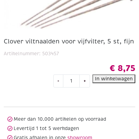
Clover viltnaalden voor vijfvilter, 5 st, fijn
Artikelnummer:
503457
€
8,75
Clover
In winkelwagen
-
+
viltnaalden
voor
vijfvilter,
5
st,
fijn
Meer dan 10.000 artikelen op voorraad
aantal
Levertijd 1 tot 5 werkdagen
Gratis afhalen in onze
showroom