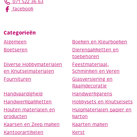
071 522 36 63
facebook
Categorieën
Algemeen
Boeken en Kleurboeken
Boetseren
Dierenpakketten en
toebehoren
Diverse Hobbymaterialen
Feestmateriaal,
en Knutselmaterialen
Schminken en Veren
Fournituren
Glasversiering en
Raamdecoratie
Handvaardigheid
Handwerkgarens
Handwerkpakketten
Hobbysets en Knutselsets
Houten materialen en
Hulpmaterialen papier en
producten
karton
Kaarsen en Zeep maken
Kaarten maken
Kantoorartikelen
Kerst