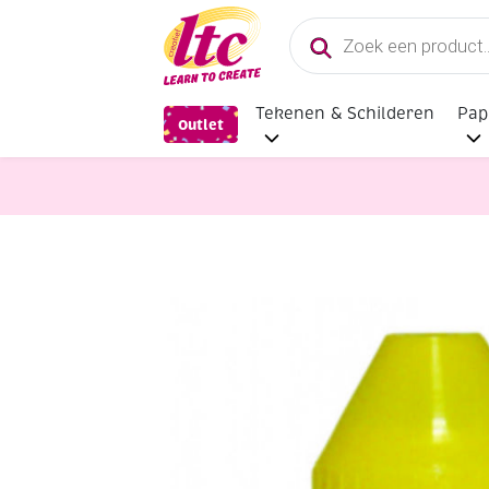
Producten
zoeken
Tekenen & Schilderen
Pap
Outlet
benodigdheden
Vloeibare olijfzee