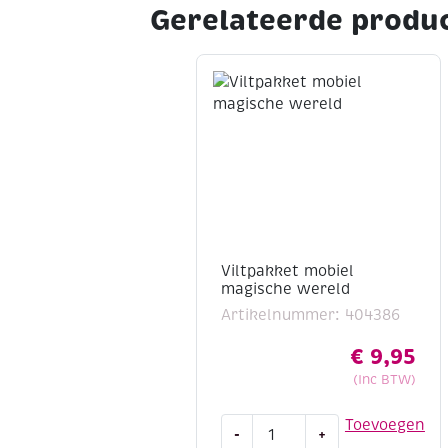
Gerelateerde produ
Viltpakket mobiel
magische wereld
Artikelnummer: 404386
€
9,95
(Inc BTW)
Viltpakket
Toevoegen
-
+
mobiel