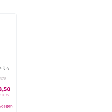
ketje,
378
3,50
c BTW)
voegen