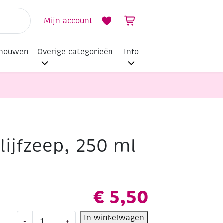
Mijn account
dhouwen
Overige categorieën
Info
lijfzeep, 250 ml
€
5,50
Vloeibare
In winkelwagen
-
+