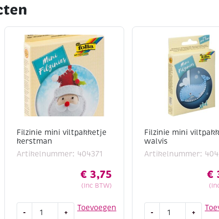
cten
Filzinie mini viltpakketje
Filzinie mini viltpak
kerstman
walvis
Artikelnummer: 404371
Artikelnummer: 404
€
3,75
€
(Inc BTW)
(In
Filzinie
Filzinie
Toevoegen
Toe
-
+
-
+
mini
mini