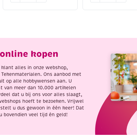
viltpakketje
viltpakketje,
kerstman
walvis
aantal
aantal
online kopen
re klant alles in onze webshop,
t Tekenmaterialen. Ons aanbod met
uit op alle hobbywensen aan. U
nt van meer dan 10.000 artikelen
deel dat u bij ons voor alles slaagt,
webshops hoeft te bezoeken. Vrijwel
stelt u dus gewoon in één keer! Dat
u bovendien veel tijd én geld!