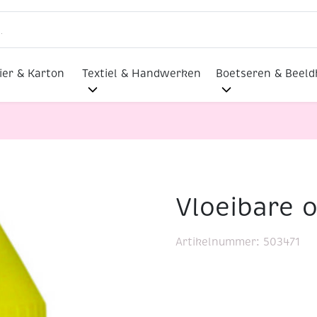
ier & Karton
Textiel & Handwerken
Boetseren & Beel
Vloeibare o
p, 250 ml
Artikelnummer:
503471