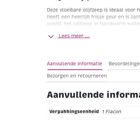
Deze vloeibare olijfzeep is ideaal voor 
heeft een heerlijk frisse geur en is za
weekt het (vilt)wol in handwarm water
glad worden. Hierna haalt u het wol 
Lees meer ...
legt dit op een ondergrond van noppenf
wrijft uw handen in met de vloeibare ol
en lang in de wol totdat dit is vervilt.
Flacon 250 ml
Aanvullende informatie
Beoordelinge
Bezorgen en retourneren
Aanvullende inform
Verpakkingseenheid
1 Flacon