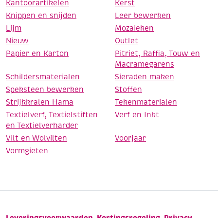
Kantoorartikelen
Kerst
Knippen en snijden
Leer bewerken
Lijm
Mozaieken
Nieuw
Outlet
Papier en Karton
Pitriet, Raffia, Touw en
Macramegarens
Schildersmaterialen
Sieraden maken
Speksteen bewerken
Stoffen
Strijkkralen Hama
Tekenmaterialen
Textielverf, Textielstiften
Verf en Inkt
en Textielverharder
Vilt en Wolvilten
Voorjaar
Vormgieten
Leveringsvoorwaarden
Kortingsregeling
Privacy