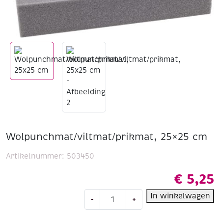
Wolpunchmat/viltmat/prikmat, 25×25 cm
Artikelnummer:
503450
€
5,25
Wolpunchmat/viltmat/prikmat,
In winkelwagen
-
+
25x25
cm