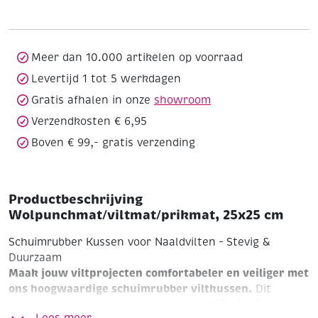
aantal
Meer dan 10.000 artikelen op voorraad
Levertijd 1 tot 5 werkdagen
Gratis afhalen in onze
showroom
Verzendkosten € 6,95
Boven € 99,- gratis verzending
Productbeschrijving
Wolpunchmat/viltmat/prikmat, 25x25 cm
Schuimrubber Kussen voor Naaldvilten – Stevig &
Duurzaam
Maak jouw viltprojecten comfortabeler en veiliger met
ons hoogwaardige schuimrubber viltkussen.
Dit
essentiële basis voor
stevige onderwerkkussen is de
Lees meer ...