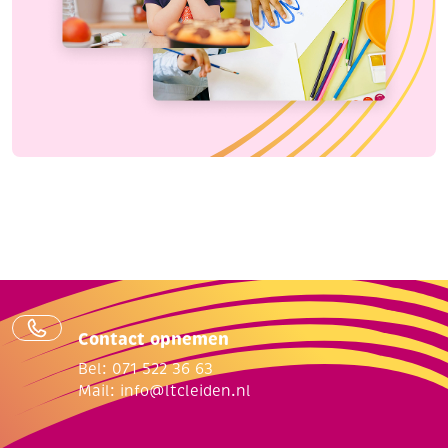
Contact opnemen
Bel: 071 522 36 63
Mail:
info@ltcleiden.nl