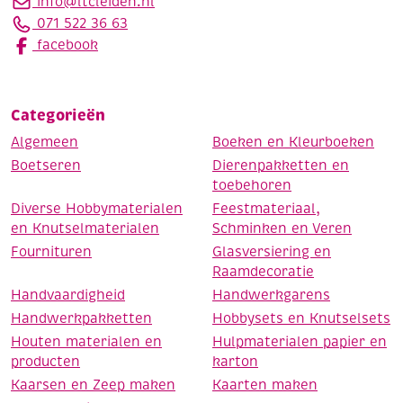
info@ltcleiden.nl
071 522 36 63
facebook
Categorieën
Algemeen
Boeken en Kleurboeken
Boetseren
Dierenpakketten en
toebehoren
Diverse Hobbymaterialen
Feestmateriaal,
en Knutselmaterialen
Schminken en Veren
Fournituren
Glasversiering en
Raamdecoratie
Handvaardigheid
Handwerkgarens
Handwerkpakketten
Hobbysets en Knutselsets
Houten materialen en
Hulpmaterialen papier en
producten
karton
Kaarsen en Zeep maken
Kaarten maken