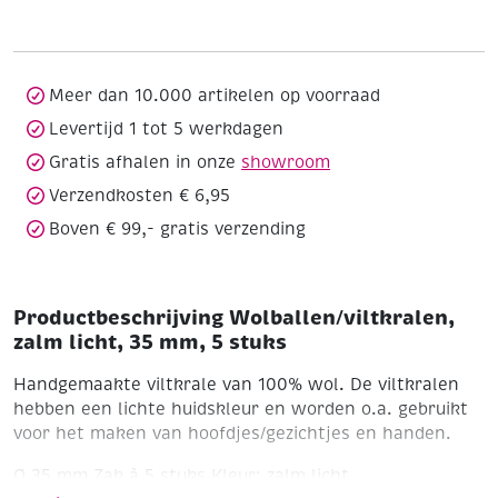
35
mm,
5
stuks
Meer dan 10.000 artikelen op voorraad
aantal
Levertijd 1 tot 5 werkdagen
Gratis afhalen in onze
showroom
Verzendkosten € 6,95
Boven € 99,- gratis verzending
Productbeschrijving Wolballen/viltkralen,
zalm licht, 35 mm, 5 stuks
Handgemaakte viltkrale van 100% wol. De viltkralen
hebben een lichte huidskleur en worden o.a. gebruikt
voor het maken van hoofdjes/gezichtjes en handen.
Ø 35 mm
Zak à 5 stuks
Kleur: zalm licht