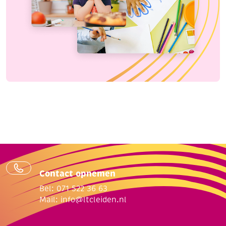
Contact opnemen
Bel: 071 522 36 63
Mail:
info@ltcleiden.nl