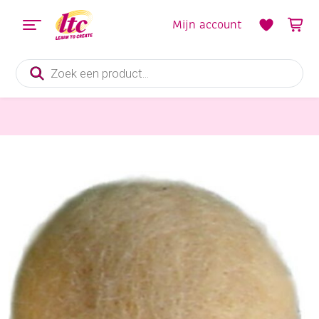
Mijn account
Producten
zoeken
Vilt en Wolvilten
Wolballen/viltkralen, zalm licht, 35 mm, 5 stuks