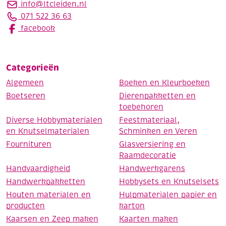
info@ltcleiden.nl
071 522 36 63
facebook
Categorieën
Algemeen
Boeken en Kleurboeken
Boetseren
Dierenpakketten en
toebehoren
Diverse Hobbymaterialen
Feestmateriaal,
en Knutselmaterialen
Schminken en Veren
Fournituren
Glasversiering en
Raamdecoratie
Handvaardigheid
Handwerkgarens
Handwerkpakketten
Hobbysets en Knutselsets
Houten materialen en
Hulpmaterialen papier en
producten
karton
Kaarsen en Zeep maken
Kaarten maken