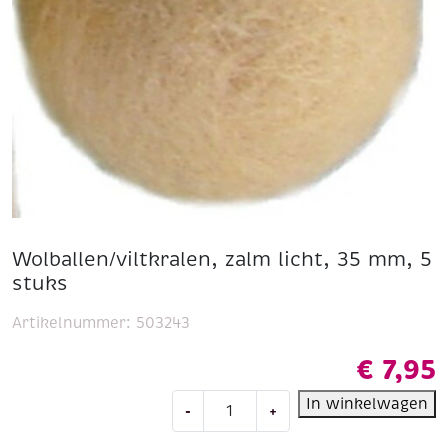
Wolballen/viltkralen, zalm licht, 35 mm, 5
stuks
Artikelnummer:
503243
€
7,95
Wolballen/viltkralen,
In winkelwagen
-
+
zalm
licht,