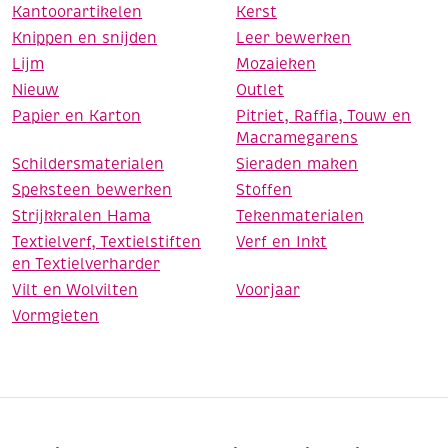
Kantoorartikelen
Kerst
Knippen en snijden
Leer bewerken
Lijm
Mozaieken
Nieuw
Outlet
Papier en Karton
Pitriet, Raffia, Touw en
Macramegarens
Schildersmaterialen
Sieraden maken
Speksteen bewerken
Stoffen
Strijkkralen Hama
Tekenmaterialen
Textielverf, Textielstiften
Verf en Inkt
en Textielverharder
Vilt en Wolvilten
Voorjaar
Vormgieten