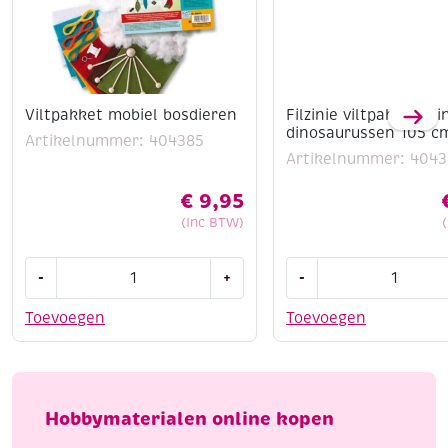
Viltpakket mobiel bosdieren
Filzinie viltpakket sli
dinosaurussen 105 c
Artikelnummer: 404385
Artikelnummer: 4043
€
9,95
(Inc BTW)
Viltpakket
Filzinie
-
+
-
mobiel
viltpakket
bosdieren
slinger
Toevoegen
Toevoegen
aantal
dinosaurussen
105
cm
aantal
Hobbymaterialen online kopen