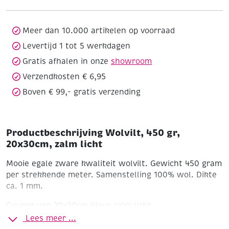
zalm
licht
aantal
Meer dan 10.000 artikelen op voorraad
Levertijd 1 tot 5 werkdagen
Gratis afhalen in onze
showroom
Verzendkosten € 6,95
Boven € 99,- gratis verzending
Productbeschrijving Wolvilt, 450 gr,
20x30cm, zalm licht
Mooie egale zware kwaliteit wolvilt. Gewicht 450 gram
per strekkende meter. Samenstelling 100% wol. Dikte
ca. 1 mm.
Coupon van 20x30cm
Kleur zalm licht
Lees meer ...