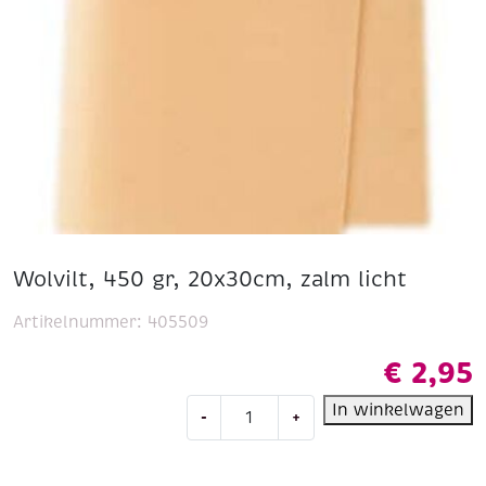
Wolvilt, 450 gr, 20x30cm, zalm licht
Artikelnummer:
405509
€
2,95
Wolvilt,
In winkelwagen
-
+
450
gr,
20x30cm,