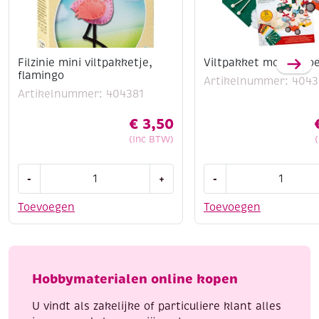
Filzinie mini viltpakketje,
Viltpakket mobiel vo
flamingo
Artikelnummer: 4043
Artikelnummer: 404381
€
3,50
(Inc BTW)
Filzinie
Viltpakket
-
+
-
mini
mobiel
viltpakketje,
voertuigen
Toevoegen
Toevoegen
flamingo
aantal
aantal
Hobbymaterialen online kopen
U vindt als zakelijke of particuliere klant alles