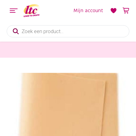
Mijn account
Producten
zoeken
Vilt en Wolvilten
Wolvilt, 450 gr, 20x30cm, zalm licht