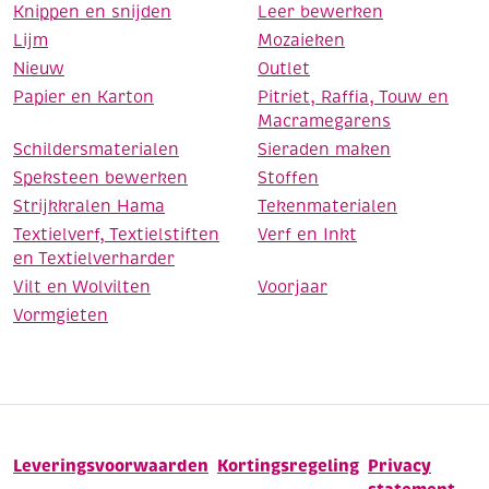
Knippen en snijden
Leer bewerken
Lijm
Mozaieken
Nieuw
Outlet
Papier en Karton
Pitriet, Raffia, Touw en
Macramegarens
Schildersmaterialen
Sieraden maken
Speksteen bewerken
Stoffen
Strijkkralen Hama
Tekenmaterialen
Textielverf, Textielstiften
Verf en Inkt
en Textielverharder
Vilt en Wolvilten
Voorjaar
Vormgieten
Leveringsvoorwaarden
Kortingsregeling
Privacy