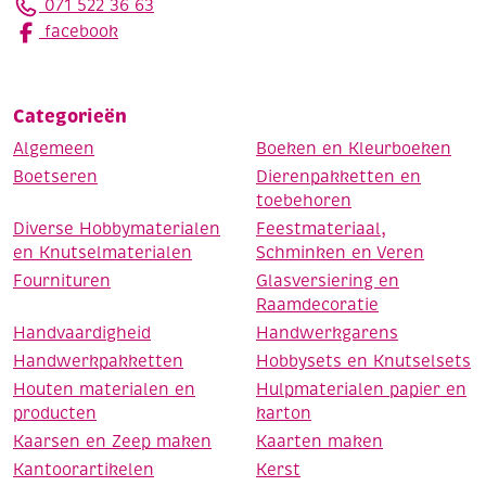
071 522 36 63
facebook
Categorieën
Algemeen
Boeken en Kleurboeken
Boetseren
Dierenpakketten en
toebehoren
Diverse Hobbymaterialen
Feestmateriaal,
en Knutselmaterialen
Schminken en Veren
Fournituren
Glasversiering en
Raamdecoratie
Handvaardigheid
Handwerkgarens
Handwerkpakketten
Hobbysets en Knutselsets
Houten materialen en
Hulpmaterialen papier en
producten
karton
Kaarsen en Zeep maken
Kaarten maken
Kantoorartikelen
Kerst