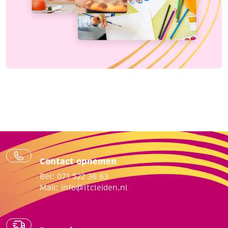
Contact opnemen
Bel: 071 522 36 63
Mail:
info@ltcleiden.nl