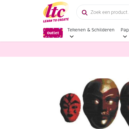
Producten
zoeken
Tekenen & Schilderen
Pap
Outlet
Vormgieten
Kunststof gietmal vo