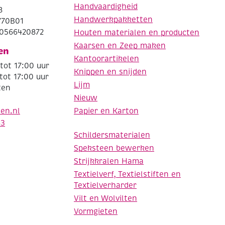
Handvaardigheid
8
Handwerkpakketten
770B01
0566420872
Houten materialen en producten
Kaarsen en Zeep maken
en
Kantoorartikelen
tot 17:00 uur
Knippen en snijden
tot 17:00 uur
Lijm
ten
Nieuw
Papier en Karton
den.nl
63
Schildersmaterialen
Speksteen bewerken
Strijkkralen Hama
Textielverf, Textielstiften en
Textielverharder
Vilt en Wolvilten
Vormgieten