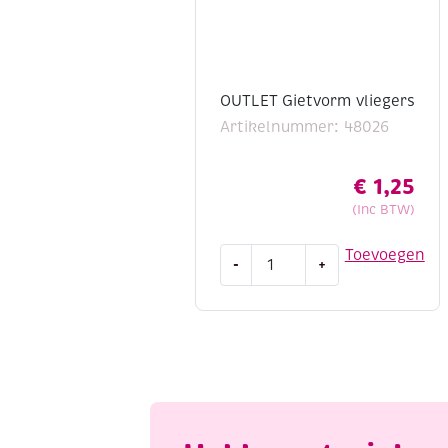
OUTLET Gietvorm vliegers
Artikelnummer: 48026
€
1,25
(Inc BTW)
OUTLET
Toevoegen
-
+
Gietvorm
vliegers
aantal