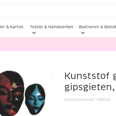
ier & Karton
Textiel & Handwerken
Boetseren & Beel
Kunststof 
or gipsgieten, mini-maskers
gipsgieten
Artikelnummer:
169030