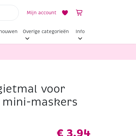
Mijn account
dhouwen
Overige categorieën
Info
gietmal voor
, mini-maskers
€
3,94