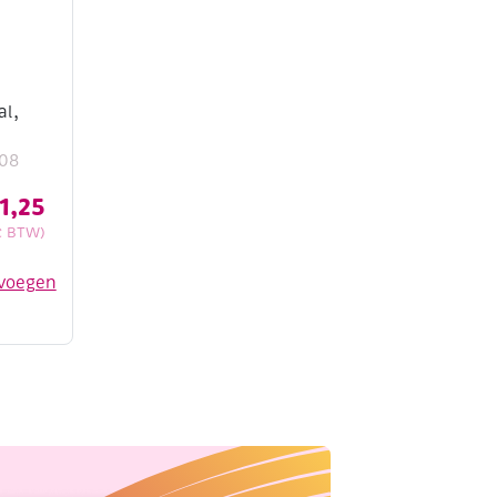
al,
008
1,25
c BTW)
voegen