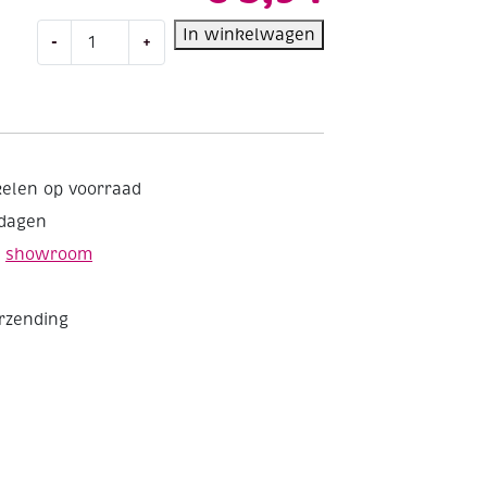
Kunststof
In winkelwagen
-
+
gietmal
voor
gipsgieten,
mini-
maskers
aantal
kelen op voorraad
kdagen
e
showroom
erzending