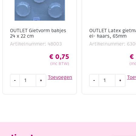
OUTLET Gietvorm bakjes
OUTLET Latex gietm
24 x 22 cm
ei- kaars, 65mm
Artikelnummer: 48003
Artikelnummer: 63
€
0,75
€
(Inc BTW)
(In
OUTLET
OUTLET
Toevoegen
Toe
-
+
-
+
Gietvorm
Latex
bakjes
gietmal,
24
ei-
x
kaars,
22
65mm
cm
aantal
aantal