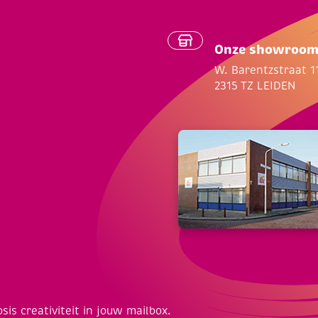
Onze showroo
W. Barentzstraat 1
2315 TZ LEIDEN
osis creativiteit in jouw mailbox.