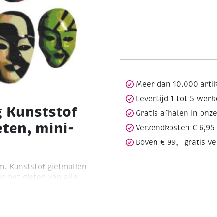
Meer dan 10.000 arti
Levertijd 1 tot 5 wer
g Kunststof
Gratis afhalen in onz
eten, mini-
Verzendkosten € 6,95
Boven € 99,- gratis v
m.
Kunststof gietmallen
r het gieten van alle
eep, papiermaché,
rder bewerken met verf,
ten modellen beter