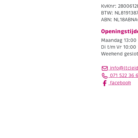
KvKnr: 2800612
BTW: NL819138
ABN: NL18ABNA
Openingstijd
Maandag 13:00 
Di t/m Vr 10:00 
Weekend geslo
info@ltclei
071 522 36 
facebook