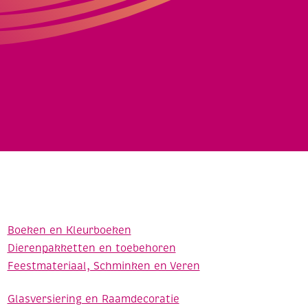
Boeken en Kleurboeken
Dierenpakketten en toebehoren
Feestmateriaal, Schminken en Veren
Glasversiering en Raamdecoratie