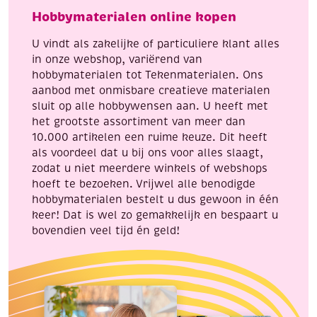
aantal
22
Hobbymaterialen online kopen
cm
aantal
U vindt als zakelijke of particuliere klant alles
in onze webshop, variërend van
hobbymaterialen tot Tekenmaterialen. Ons
aanbod met onmisbare creatieve materialen
sluit op alle hobbywensen aan. U heeft met
het grootste assortiment van meer dan
10.000 artikelen een ruime keuze. Dit heeft
als voordeel dat u bij ons voor alles slaagt,
zodat u niet meerdere winkels of webshops
hoeft te bezoeken. Vrijwel alle benodigde
hobbymaterialen bestelt u dus gewoon in één
keer! Dat is wel zo gemakkelijk en bespaart u
bovendien veel tijd én geld!