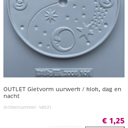
OUTLET Gietvorm uurwerk / klok, dag en
nacht
Artikelnummer:
48021
€
1,25