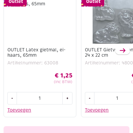
Outlet
Outlet
OUTLET Latex gietmal, ei-
OUTLET Gietvorm lion
kaars, 65mm
24 x 22 cm
Artikelnummer: 63008
Artikelnummer: 4800
€
1,25
(Inc BTW)
OUTLET
OUTLET
-
+
-
Latex
Gietvorm
gietmal,
lion
Toevoegen
Toevoegen
ei-
king
kaars,
24
65mm
x