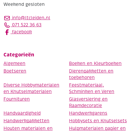
Weekend gesloten
info@ltcleiden.nl
071 522 36 63
facebook
Categorieën
Algemeen
Boeken en Kleurboeken
Boetseren
Dierenpakketten en
toebehoren
Diverse Hobbymaterialen
Feestmateriaal,
en Knutselmaterialen
Schminken en Veren
Fournituren
Glasversiering en
Raamdecoratie
Handvaardigheid
Handwerkgarens
Handwerkpakketten
Hobbysets en Knutselsets
Houten materialen en
Hulpmaterialen papier en