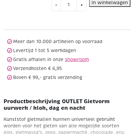
OUTLET
In winkelwagen
-
+
Gietvorm
uurwerk
/
klok,
dag
en
Meer dan 10.000 artikelen op voorraad
nacht
Levertijd 1 tot 5 werkdagen
aantal
Gratis afhalen in onze
showroom
Verzendkosten € 6,95
Boven € 99,- gratis verzending
Productbeschrijving OUTLET Gietvorm
uurwerk / klok, dag en nacht
Kunststof gietmallen kunnen universeel gebruikt
worden voor het gieten van alle mogelijke soorten
gips, gietmassa’s, zeep, papiermaché, chocolade, enz.