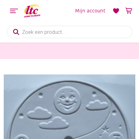
Mijn account
Producten
zoeken
Vormgieten
OUTLET Gietvorm uurwerk / klok, dag en nacht