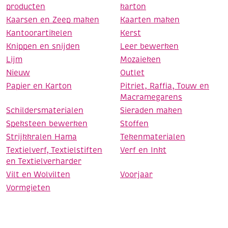
producten
karton
Kaarsen en Zeep maken
Kaarten maken
Kantoorartikelen
Kerst
Knippen en snijden
Leer bewerken
Lijm
Mozaieken
Nieuw
Outlet
Papier en Karton
Pitriet, Raffia, Touw en
Macramegarens
Schildersmaterialen
Sieraden maken
Speksteen bewerken
Stoffen
Strijkkralen Hama
Tekenmaterialen
Textielverf, Textielstiften
Verf en Inkt
en Textielverharder
Vilt en Wolvilten
Voorjaar
Vormgieten