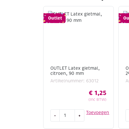
Outlet
Ou
OUTLET Latex gietmal,
O
citroen, 90 mm
2
Artikelnummer: 63012
A
€
1,25
(Inc BTW)
OUTLET
O
Toevoegen
-
+
Latex
G
gietmal,
b