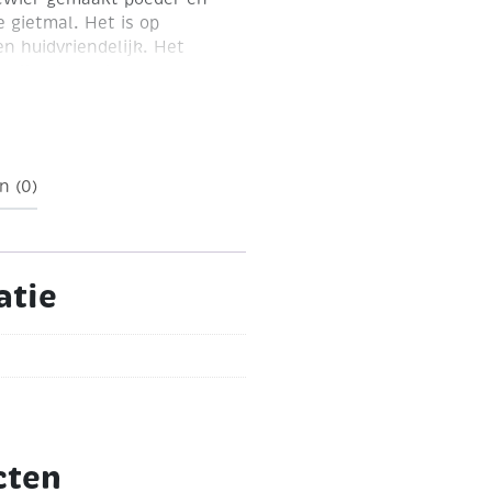
 gietmal. Het is op
en huidvriendelijk. Het
mallen te maken van
drukken van kinderhandjes
n (0)
atie
cten