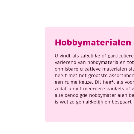
citroen,
2
90
x
mm
2
aantal
c
a
Hobbymaterialen 
U vindt als zakelijke of particulie
variërend van hobbymaterialen to
onmisbare creatieve materialen sl
heeft met het grootste assortime
een ruime keuze. Dit heeft als voor
zodat u niet meerdere winkels of 
alle benodigde hobbymaterialen be
is wel zo gemakkelijk en bespaart 