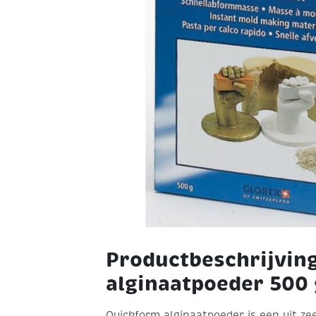
Productbeschrijvin
alginaatpoeder 500
Quickform alginaatpoeder is een uit z