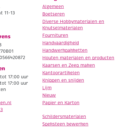
.
Algemeen
t 11-13
Boetseren
Diverse Hobbymaterialen en
Knutselmaterialen
Fournituren
vens
Handvaardigheid
8
Handwerkpakketten
770B01
0566420872
Houten materialen en producten
Kaarsen en Zeep maken
en
Kantoorartikelen
tot 17:00 uur
Knippen en snijden
tot 17:00 uur
Lijm
ten
Nieuw
Papier en Karton
den.nl
63
Schildersmaterialen
Speksteen bewerken