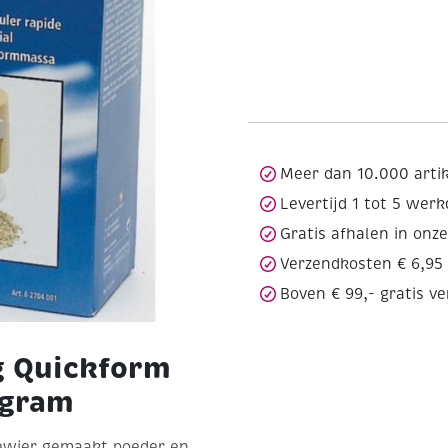
Meer dan 10.000 arti
Levertijd 1 tot 5 wer
Gratis afhalen in onz
Verzendkosten € 6,95
Boven € 99,- gratis v
g Quickform
 gram
eewier gemaakt poeder en