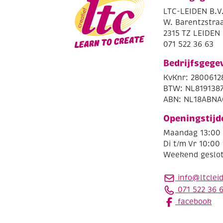
LTC-LEIDEN B.V
W. Barentzstraa
2315 TZ LEIDEN
071 522 36 63
Bedrijfsgege
KvKnr: 2800612
BTW: NL819138
ABN: NL18ABNA
Openingstijd
Maandag 13:00 
Di t/m Vr 10:00 
Weekend geslo
info@ltclei
071 522 36 
facebook