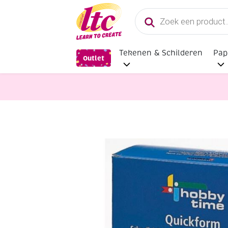
Producten
zoeken
Tekenen & Schilderen
Pap
Outlet
Vormgieten
Quickform alginaatp