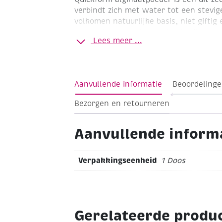
verbindt zich met water tot een stevige
volkomen natuurlijke basis, niet giftig 
wordt daarom ook vooral gebruikt om 
Lees meer ...
delen van het menselijk lichaam en af
of –voetjes.
Aanvullende informatie
Beoordelinge
Bezorgen en retourneren
Aanvullende inform
Verpakkingseenheid
1 Doos
Gerelateerde produ