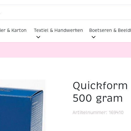
ier & Karton
Textiel & Handwerken
Boetseren & Beel
Quickform 
oeder 500 gram
500 gram
Artikelnummer:
169410