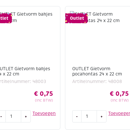
tlet
Outlet
UTLET Gietvorm bakjes
OUTLET Gietvorm
4 x 22 cm
pocahontas 24 x 22 cm
rtikelnummer: 48003
Artikelnummer: 48008
€
0,75
€
0,75
(Inc BTW)
(Inc BTW)
UTLET
OUTLET
Toevoegen
Toevoege
-
+
-
+
ietvorm
Gietvorm
akjes
pocahontas