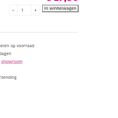
Quickform
In winkelwagen
-
+
alginaatpoeder
500
gram
aantal
kelen op voorraad
kdagen
e
showroom
erzending