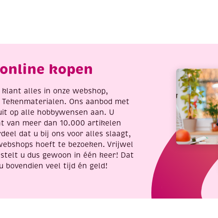
4
24
x
2
22
m
cm
antal
aantal
online kopen
re klant alles in onze webshop,
t Tekenmaterialen. Ons aanbod met
uit op alle hobbywensen aan. U
nt van meer dan 10.000 artikelen
deel dat u bij ons voor alles slaagt,
webshops hoeft te bezoeken. Vrijwel
stelt u dus gewoon in één keer! Dat
u bovendien veel tijd én geld!