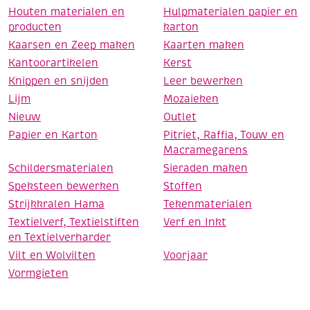
Houten materialen en
Hulpmaterialen papier en
producten
karton
Kaarsen en Zeep maken
Kaarten maken
Kantoorartikelen
Kerst
Knippen en snijden
Leer bewerken
Lijm
Mozaieken
Nieuw
Outlet
Papier en Karton
Pitriet, Raffia, Touw en
Macramegarens
Schildersmaterialen
Sieraden maken
Speksteen bewerken
Stoffen
Strijkkralen Hama
Tekenmaterialen
Textielverf, Textielstiften
Verf en Inkt
en Textielverharder
Vilt en Wolvilten
Voorjaar
Vormgieten