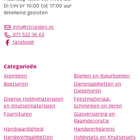
Di t/m Vr 10:00 tot 17:00 uur
Weekend gesloten
info@ltcleiden.nl
071 522 36 63
facebook
Categorieën
Algemeen
Boeken en Kleurboeken
Boetseren
Dierenpakketten en
toebehoren
Diverse Hobbymaterialen
Feestmateriaal,
en Knutselmaterialen
Schminken en Veren
Fournituren
Glasversiering en
Raamdecoratie
Handvaardigheid
Handwerkgarens
Handwerkpakketten
Hobbysets en Knutselsets