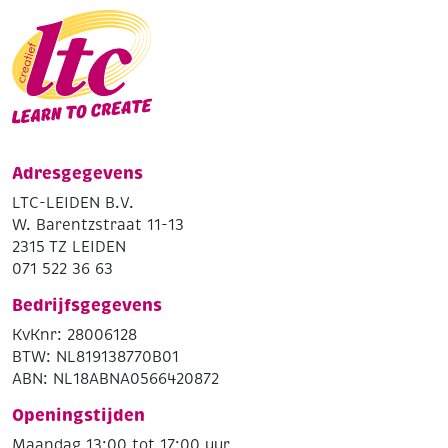
Adresgegevens
LTC-LEIDEN B.V.
W. Barentzstraat 11-13
2315 TZ LEIDEN
071 522 36 63
Bedrijfsgegevens
KvKnr: 28006128
BTW: NL819138770B01
ABN: NL18ABNA0566420872
Openingstijden
Maandag 13:00 tot 17:00 uur