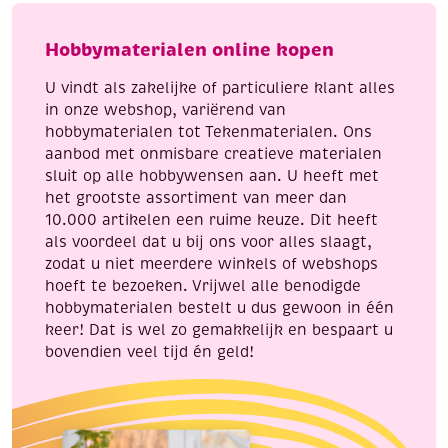
om
te
zelf
kleuren,
Hobbymaterialen online kopen
te
Natuur
maken.
aantal
U vindt als zakelijke of particuliere klant alles
aantal
in onze webshop, variërend van
hobbymaterialen tot Tekenmaterialen. Ons
aanbod met onmisbare creatieve materialen
sluit op alle hobbywensen aan. U heeft met
het grootste assortiment van meer dan
10.000 artikelen een ruime keuze. Dit heeft
als voordeel dat u bij ons voor alles slaagt,
zodat u niet meerdere winkels of webshops
hoeft te bezoeken. Vrijwel alle benodigde
hobbymaterialen bestelt u dus gewoon in één
keer! Dat is wel zo gemakkelijk en bespaart u
bovendien veel tijd én geld!