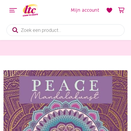
Mijn account
Producten
zoeken
Boeken en Kleurboeken
Peace – Mandalakunst