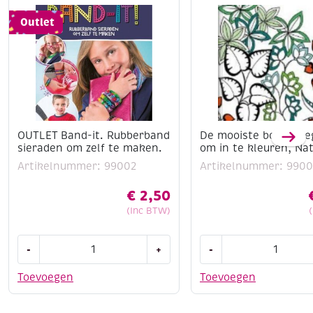
Outlet
OUTLET Band-it. Rubberband
De mooiste boekenle
sieraden om zelf te maken.
om in te kleuren, Na
Artikelnummer: 99002
Artikelnummer: 9900
€
2,50
(Inc BTW)
OUTLET
De
-
+
-
Band-
mooiste
it.
boekenleggers
Toevoegen
Toevoegen
Rubberband
om
sieraden
in