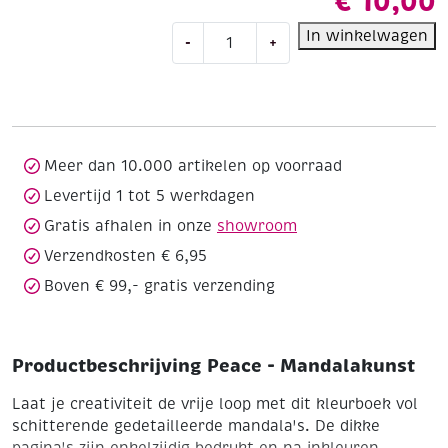
€
10,00
Peace
In winkelwagen
-
+
-
Mandalakunst
aantal
Meer dan 10.000 artikelen op voorraad
Levertijd 1 tot 5 werkdagen
Gratis afhalen in onze
showroom
Verzendkosten € 6,95
Boven € 99,- gratis verzending
Productbeschrijving Peace - Mandalakunst
Laat je creativiteit de vrije loop met dit kleurboek vol
schitterende gedetailleerde mandala's. De dikke
pagina's zijn enkelzijdig bedrukt en na inkleuren