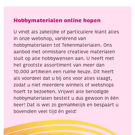
in
te
kleuren,
Hobbymaterialen online kopen
Vlinders
aantal
U vindt als zakelijke of particuliere klant alles
in onze webshop, variërend van
hobbymaterialen tot Tekenmaterialen. Ons
aanbod met onmisbare creatieve materialen
sluit op alle hobbywensen aan. U heeft met
het grootste assortiment van meer dan
10.000 artikelen een ruime keuze. Dit heeft
als voordeel dat u bij ons voor alles slaagt,
zodat u niet meerdere winkels of webshops
hoeft te bezoeken. Vrijwel alle benodigde
hobbymaterialen bestelt u dus gewoon in één
keer! Dat is wel zo gemakkelijk en bespaart u
bovendien veel tijd én geld!