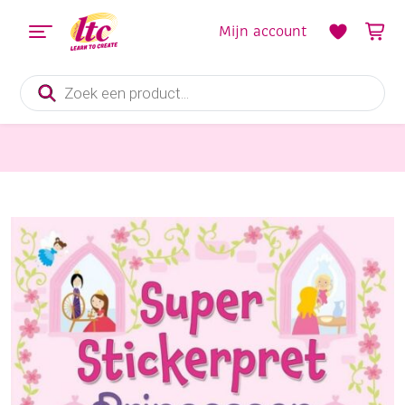
Mijn account
Producten
zoeken
Boeken en Kleurboeken
Super Stickerpret, Prinsessen