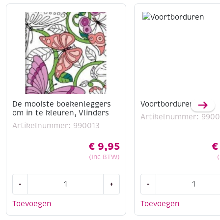
De mooiste boekenleggers
Voortborduren
om in te kleuren, Vlinders
Artikelnummer: 9900
Artikelnummer: 990013
€
9,95
€
(Inc BTW)
De
Voortborduren
-
+
-
mooiste
aantal
boekenleggers
Toevoegen
Toevoegen
om