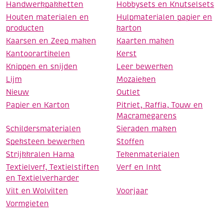
Handwerkpakketten
Hobbysets en Knutselsets
Houten materialen en
Hulpmaterialen papier en
producten
karton
Kaarsen en Zeep maken
Kaarten maken
Kantoorartikelen
Kerst
Knippen en snijden
Leer bewerken
Lijm
Mozaieken
Nieuw
Outlet
Papier en Karton
Pitriet, Raffia, Touw en
Macramegarens
Schildersmaterialen
Sieraden maken
Speksteen bewerken
Stoffen
Strijkkralen Hama
Tekenmaterialen
Textielverf, Textielstiften
Verf en Inkt
en Textielverharder
Vilt en Wolvilten
Voorjaar
Vormgieten