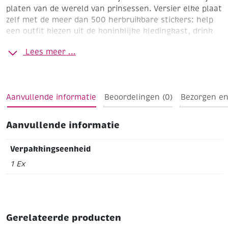
platen van de wereld van prinsessen. Versier elke plaat
zelf met de meer dan 500 herbruikbare stickers: help
een outfit kiezen uit de koninklijke kledingkast, drink
een kopje thee in de roze kamer en dans mee op de
Lees meer ...
mooiste muziek in de prachtige balzaal. Urenlang
plakplezier verzekerd!
Aanvullende informatie
Beoordelingen (0)
Bezorgen en
Aanvullende informatie
Verpakkingseenheid
1 Ex
Gerelateerde producten