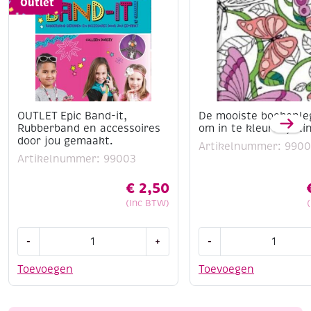
Outlet
OUTLET Epic Band-it,
De mooiste boekenle
Rubberband en accessoires
om in te kleuren, Vli
door jou gemaakt.
Artikelnummer: 9900
Artikelnummer: 99003
€
2,50
(Inc BTW)
OUTLET
De
-
+
-
Epic
mooiste
Band-
boekenleggers
Toevoegen
Toevoegen
it,
om
Rubberband
in
en
te