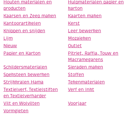
Houten materialen en
Hulpmaterialen papier en
producten
karton
Kaarsen en Zeep maken
Kaarten maken
Kantoorartikelen
Kerst
Knippen en snijden
Leer bewerken
Lijm
Mozaieken
Nieuw
Outlet
Papier en Karton
Pitriet, Raffia, Touw en
Macramegarens
Schildersmaterialen
Sieraden maken
Speksteen bewerken
Stoffen
Strijkkralen Hama
Tekenmaterialen
Textielverf, Textielstiften
Verf en Inkt
en Textielverharder
Vilt en Wolvilten
Voorjaar
Vormgieten