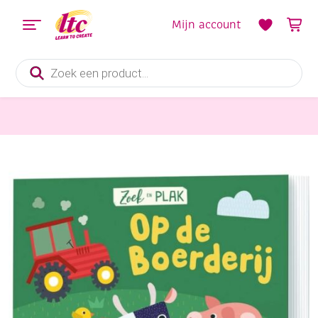
Mijn account
Producten
zoeken
Boeken en Kleurboeken
Zoek en plak, op de boerderij