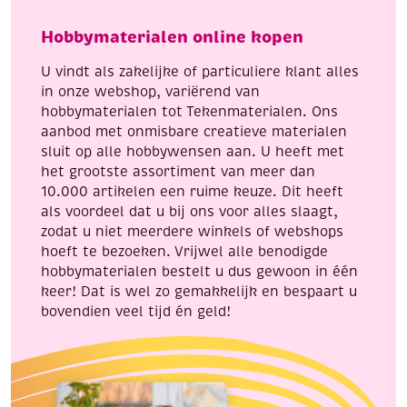
accessoires
kleuren,
Hobbymaterialen online kopen
door
Vlinders
jou
aantal
U vindt als zakelijke of particuliere klant alles
gemaakt.
in onze webshop, variërend van
aantal
hobbymaterialen tot Tekenmaterialen. Ons
aanbod met onmisbare creatieve materialen
sluit op alle hobbywensen aan. U heeft met
het grootste assortiment van meer dan
10.000 artikelen een ruime keuze. Dit heeft
als voordeel dat u bij ons voor alles slaagt,
zodat u niet meerdere winkels of webshops
hoeft te bezoeken. Vrijwel alle benodigde
hobbymaterialen bestelt u dus gewoon in één
keer! Dat is wel zo gemakkelijk en bespaart u
bovendien veel tijd én geld!