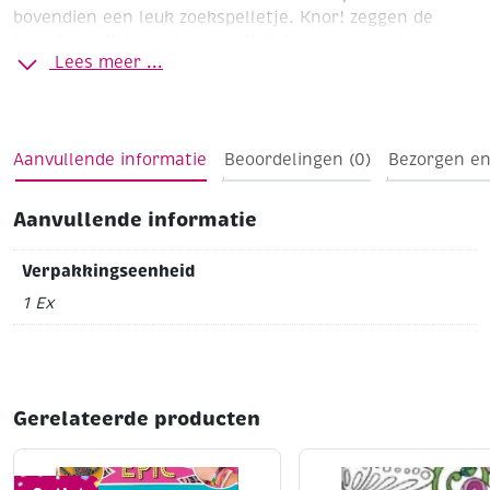
bovendien een leuk zoekspelletje. Knor! zeggen de
biggetjes. Wat een kabaal! Welk biggetje is het grootst
Lees meer ...
van allemaal?
Aanvullende informatie
Beoordelingen (0)
Bezorgen en
Aanvullende informatie
Verpakkingseenheid
1 Ex
Gerelateerde producten