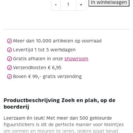
Zoek
In winkelwagen
-
+
en
plak,
op
de
boerderij
aantal
Meer dan 10.000 artikelen op voorraad
Levertijd 1 tot 5 werkdagen
Gratis afhalen in onze
showroom
Verzendkosten € 6,95
Boven € 99,- gratis verzending
Productbeschrijving Zoek en plak, op de
boerderij
Leerzaam én leuk! Met meer dan 500 gekleurde
figuurstickers is dit de perfecte manier voor kleintjes
om vormen en kleuren te leren. Iedere plaat bevat