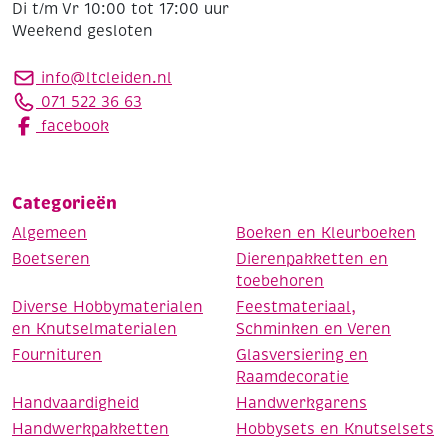
Di t/m Vr 10:00 tot 17:00 uur
Weekend gesloten
info@ltcleiden.nl
071 522 36 63
facebook
Categorieën
Algemeen
Boeken en Kleurboeken
Boetseren
Dierenpakketten en
toebehoren
Diverse Hobbymaterialen
Feestmateriaal,
en Knutselmaterialen
Schminken en Veren
Fournituren
Glasversiering en
Raamdecoratie
Handvaardigheid
Handwerkgarens
Handwerkpakketten
Hobbysets en Knutselsets