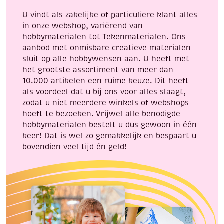
goud
zilver
U vindt als zakelijke of particuliere klant alles
aantal
aantal
in onze webshop, variërend van
hobbymaterialen tot Tekenmaterialen. Ons
aanbod met onmisbare creatieve materialen
sluit op alle hobbywensen aan. U heeft met
het grootste assortiment van meer dan
10.000 artikelen een ruime keuze. Dit heeft
als voordeel dat u bij ons voor alles slaagt,
zodat u niet meerdere winkels of webshops
hoeft te bezoeken. Vrijwel alle benodigde
hobbymaterialen bestelt u dus gewoon in één
keer! Dat is wel zo gemakkelijk en bespaart u
bovendien veel tijd én geld!