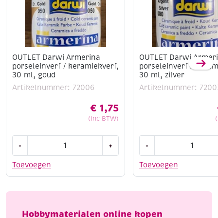
OUTLET Darwi Armerina
OUTLET Darwi Armer
porseleinverf / keramiekverf,
porseleinverf / keram
30 ml, goud
30 ml, zilver
Artikelnummer: 72006
Artikelnummer: 7200
€
1,75
(Inc BTW)
OUTLET
OUTLET
-
+
-
Darwi
Darwi
Armerina
Armerina
Toevoegen
Toevoegen
porseleinverf
porseleinverf
/
/
keramiekverf,
keramiekverf,
30
30
Hobbymaterialen online kopen
ml,
ml,