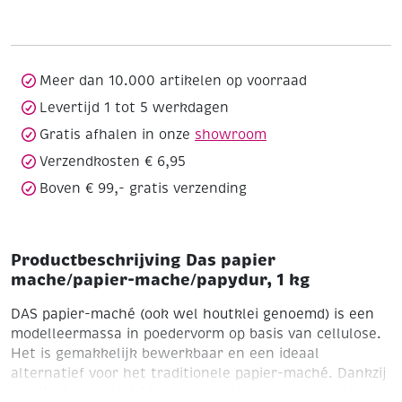
mache/papydur,
1
kg
aantal
Meer dan 10.000 artikelen op voorraad
Levertijd 1 tot 5 werkdagen
Gratis afhalen in onze
showroom
Verzendkosten € 6,95
Boven € 99,- gratis verzending
Productbeschrijving Das papier
mache/papier-mache/papydur, 1 kg
DAS papier-maché (ook wel houtklei genoemd) is een
modelleermassa in poedervorm op basis van cellulose.
Het is gemakkelijk bewerkbaar en een ideaal
alternatief voor het traditionele papier-maché. Dankzij
het lichte gewicht ideaal voor het maken van grote