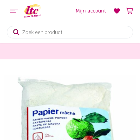
Mijn account
Producten
zoeken
Boetseren
Das papier mache/papier-mache/papydur, 1 kg