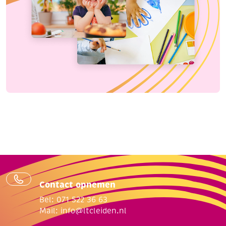
Contact opnemen
Bel: 071 522 36 63
Mail:
info@ltcleiden.nl