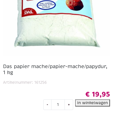
Das papier mache/papier-mache/papydur,
1 kg
Artikelnummer:
161256
€
19,95
Das
In winkelwagen
-
+
papier
mache/papier-