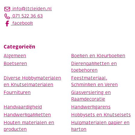
info@ltcleiden.nl
071 522 36 63
facebook
Categorieën
Algemeen
Boeken en Kleurboeken
Boetseren
Dierenpakketten en
toebehoren
Diverse Hobbymaterialen
Feestmateriaal,
en Knutselmaterialen
Schminken en Veren
Fournituren
Glasversiering en
Raamdecoratie
Handvaardigheid
Handwerkgarens
Handwerkpakketten
Hobbysets en Knutselsets
Houten materialen en
Hulpmaterialen papier en
producten
karton