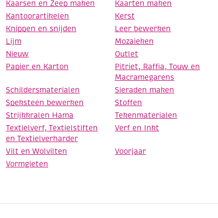
Kaarsen en Zeep maken
Kaarten maken
Kantoorartikelen
Kerst
Knippen en snijden
Leer bewerken
Lijm
Mozaieken
Nieuw
Outlet
Papier en Karton
Pitriet, Raffia, Touw en
Macramegarens
Schildersmaterialen
Sieraden maken
Speksteen bewerken
Stoffen
Strijkkralen Hama
Tekenmaterialen
Textielverf, Textielstiften
Verf en Inkt
en Textielverharder
Vilt en Wolvilten
Voorjaar
Vormgieten