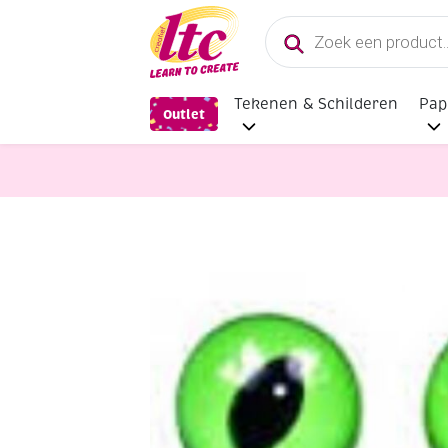
Producten
zoeken
Tekenen & Schilderen
Pap
Outlet
Dierenpakketten en toebehoren