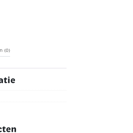
t
n (0)
atie
cten