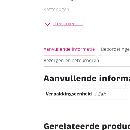
Kattenogen.
groen
aannaaibaar
Ø12 mm
Zakje à 6 s
Lees meer ...
Aanvullende informatie
Beoordelinge
Bezorgen en retourneren
Aanvullende inform
Verpakkingseenheid
1 Zak
Gerelateerde produ