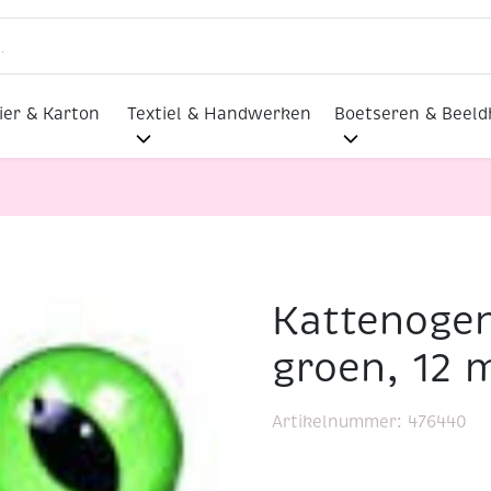
ier & Karton
Textiel & Handwerken
Boetseren & Beel
Kattenogen
Kattenogen/dierenogen, groen, 12 mm, 6 st
groen, 12 
Artikelnummer:
476440