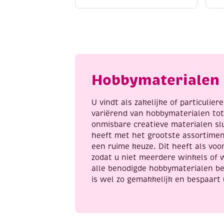
ogen
o
met
r
veiligheidssluiting,
4
15mm,
s
20
2
stuks
a
amber
Hobbymaterialen 
aantal
U vindt als zakelijke of particulie
variërend van hobbymaterialen to
onmisbare creatieve materialen sl
heeft met het grootste assortime
een ruime keuze. Dit heeft als voor
zodat u niet meerdere winkels of 
alle benodigde hobbymaterialen be
is wel zo gemakkelijk en bespaart 