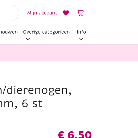
Mijn account
dhouwen
Overige categorieën
Info
/dierenogen,
mm, 6 st
€
6,50