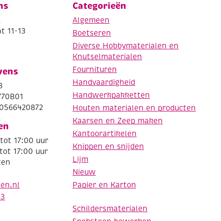
ns
Categorieën
.
Algemeen
t 11-13
Boetseren
Diverse Hobbymaterialen en
Knutselmaterialen
Fournituren
vens
Handvaardigheid
8
Handwerkpakketten
770B01
0566420872
Houten materialen en producten
Kaarsen en Zeep maken
en
Kantoorartikelen
tot 17:00 uur
Knippen en snijden
tot 17:00 uur
Lijm
ten
Nieuw
Papier en Karton
den.nl
63
Schildersmaterialen