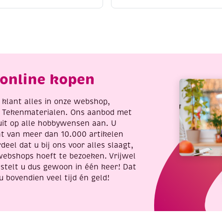
pplakbaar
opplakbaar
ond
rond
40
t
st
0mm
3mm
antal
aantal
online kopen
re klant alles in onze webshop,
t Tekenmaterialen. Ons aanbod met
uit op alle hobbywensen aan. U
nt van meer dan 10.000 artikelen
deel dat u bij ons voor alles slaagt,
webshops hoeft te bezoeken. Vrijwel
stelt u dus gewoon in één keer! Dat
u bovendien veel tijd én geld!