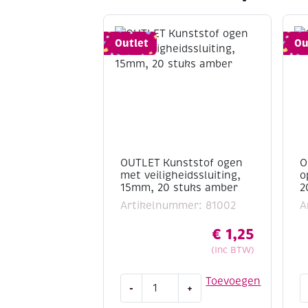
Outlet
Ou
OUTLET Kunststof ogen
O
met veiligheidssluiting,
o
15mm, 20 stuks amber
2
Artikelnummer: 81002
A
€
1,25
(Inc BTW)
OUTLET
O
Toevoegen
-
+
Kunststof
W