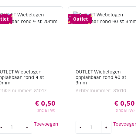
tlet
Outlet
UTLET Wiebelogen
OUTLET Wiebelogen
pplakbaar rond 4 st
opplakbaar rond 40 st
0mm
3mm
rtikelnummer: 81017
Artikelnummer: 81010
€
0,50
€
0,50
(Inc BTW)
(Inc BTW)
UTLET
OUTLET
Toevoegen
Toevoege
-
+
-
+
iebelogen
Wiebelogen