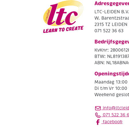
Adresgegeve
LTC-LEIDEN B.V
W. Barentzstraa
2315 TZ LEIDEN
071 522 36 63
Bedrijfsgege
KvKnr: 2800612
BTW: NL819138
ABN: NL18ABNA
Openingstijd
Maandag 13:00 
Di t/m Vr 10:00 
Weekend geslo
info@ltclei
071 522 36 
facebook