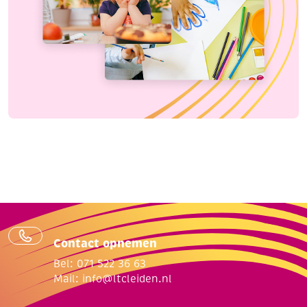
Contact opnemen
Bel: 071 522 36 63
Mail:
info@ltcleiden.nl