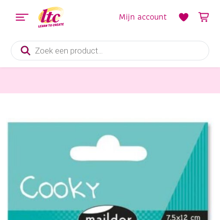
Mijn account
Producten
zoeken
Diverse Hobbymaterialen en Knutselmaterialen
3D Stickervel 7.5 x 12 cm, kerstmis, pinquins