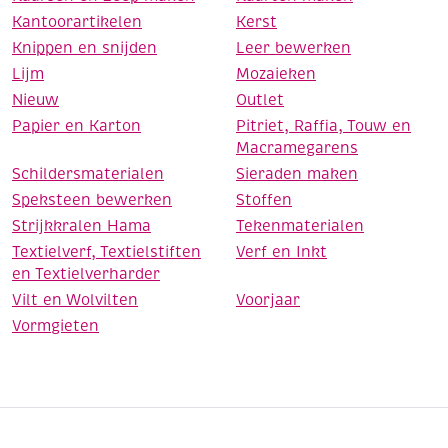
Kantoorartikelen
Kerst
Knippen en snijden
Leer bewerken
Lijm
Mozaieken
Nieuw
Outlet
Papier en Karton
Pitriet, Raffia, Touw en
Macramegarens
Schildersmaterialen
Sieraden maken
Speksteen bewerken
Stoffen
Strijkkralen Hama
Tekenmaterialen
Textielverf, Textielstiften
Verf en Inkt
en Textielverharder
Vilt en Wolvilten
Voorjaar
Vormgieten