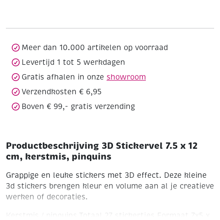
7.5
x
12
cm,
kerstmis,
Meer dan 10.000 artikelen op voorraad
pinquins
Levertijd 1 tot 5 werkdagen
aantal
Gratis afhalen in onze
showroom
Verzendkosten € 6,95
Boven € 99,- gratis verzending
Productbeschrijving 3D Stickervel 7.5 x 12
cm, kerstmis, pinquins
Grappige en leuke stickers met 3D effect. Deze kleine
3d stickers brengen kleur en volume aan al je creatieve
werken of decoraties.
Kerstmis / pinquins
Totaal 27 stickertjes
Formaat 7x5 x