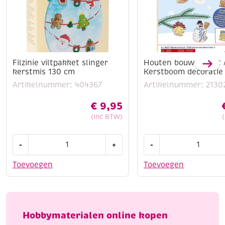
Filzinie viltpakket slinger
Houten bouwpakket 
kerstmis 130 cm
Kerstboom decoratie 
Artikelnummer: 404367
Artikelnummer: 2130
€
9,95
(Inc BTW)
Filzinie
Houten
-
+
-
viltpakket
bouwpakket
slinger
/
Toevoegen
Toevoegen
kerstmis
Kerstboom
130
decoratie
cm
1
aantal
aantal
Hobbymaterialen online kopen