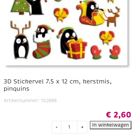
3D Stickervel 7.5 x 12 cm, kerstmis,
pinquins
Artikelnummer:
102888
€
2,60
3D
In winkelwagen
-
+
Stickervel