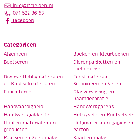
info@ltcleiden.nl
071 522 36 63
facebook
Categorieën
Algemeen
Boeken en Kleurboeken
Boetseren
Dierenpakketten en
toebehoren
Diverse Hobbymaterialen
Feestmateriaal,
en Knutselmaterialen
Schminken en Veren
Fournituren
Glasversiering en
Raamdecoratie
Handvaardigheid
Handwerkgarens
Handwerkpakketten
Hobbysets en Knutselsets
Houten materialen en
Hulpmaterialen papier en
producten
karton
Kaarsen en Zeep maken
Kaarten maken