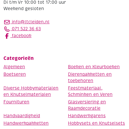
Di t/m Vr 10:00 tot 17:00 uur
Weekend gesloten
info@ltcleiden.nl
071 522 36 63
facebook
Categorieën
Algemeen
Boeken en Kleurboeken
Boetseren
Dierenpakketten en
toebehoren
Diverse Hobbymaterialen
Feestmateriaal,
en Knutselmaterialen
Schminken en Veren
Fournituren
Glasversiering en
Raamdecoratie
Handvaardigheid
Handwerkgarens
Handwerkpakketten
Hobbysets en Knutselsets