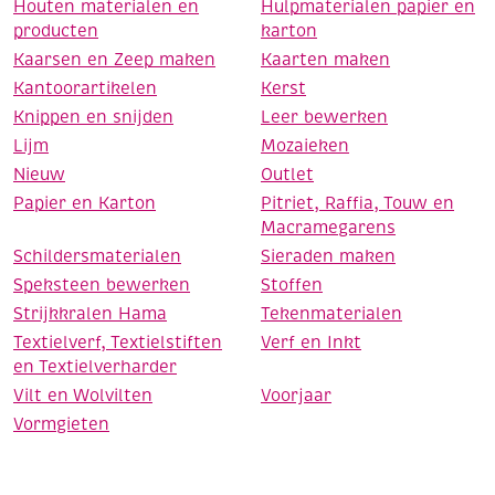
Houten materialen en
Hulpmaterialen papier en
producten
karton
Kaarsen en Zeep maken
Kaarten maken
Kantoorartikelen
Kerst
Knippen en snijden
Leer bewerken
Lijm
Mozaieken
Nieuw
Outlet
Papier en Karton
Pitriet, Raffia, Touw en
Macramegarens
Schildersmaterialen
Sieraden maken
Speksteen bewerken
Stoffen
Strijkkralen Hama
Tekenmaterialen
Textielverf, Textielstiften
Verf en Inkt
en Textielverharder
Vilt en Wolvilten
Voorjaar
Vormgieten