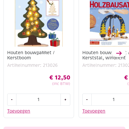
Houten bouwpakket /
Houten bouwpakket 
Kerstboom
Kerststal, windlicht
Artikelnummer: 213026
Artikelnummer: 2130
€
12,50
€
(Inc BTW)
Houten
Houten
-
+
-
bouwpakket
bouwpakket
/
/
Toevoegen
Toevoegen
Kerstboom
Kerststal,
aantal
windlicht
aantal