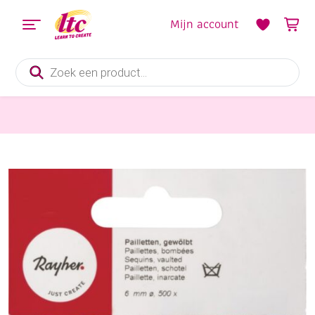
Mijn account
Producten
zoeken
Diverse Hobbymaterialen en Knutselmaterialen
Cuvettes/pailletten/lovertjes, 6 mm, 500 stuks, multicolor