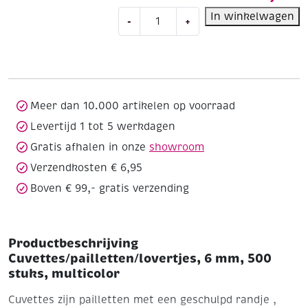
Cuvettes/pailletten/lovertjes,
In winkelwagen
-
+
6
mm,
500
stuks,
multicolor
aantal
Meer dan 10.000 artikelen op voorraad
Levertijd 1 tot 5 werkdagen
Gratis afhalen in onze
showroom
Verzendkosten € 6,95
Boven € 99,- gratis verzending
Productbeschrijving
Cuvettes/pailletten/lovertjes, 6 mm, 500
stuks, multicolor
Cuvettes zijn pailletten met een geschulpd randje ,