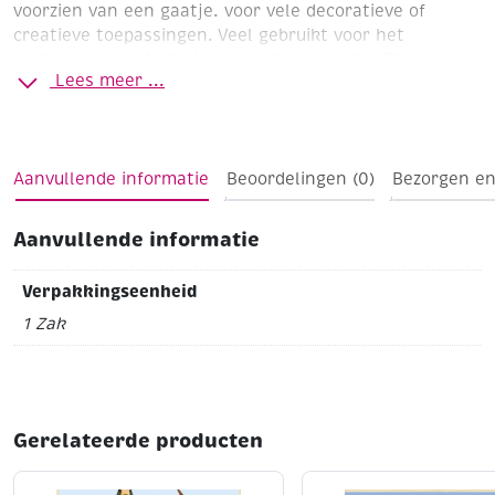
voorzien van een gaatje. voor vele decoratieve of
creatieve toepassingen. Veel gebruikt voor het
aanbrengen op textiel maar ook voor het prikken van
Lees meer ...
pailletten op styropor/piepschuim ballen, eieren of
figuren.
Ø 6 mm
Zak à 500 stuks
Assortiment
Aanvullende informatie
Beoordelingen (0)
Bezorgen en
Aanvullende informatie
Verpakkingseenheid
1 Zak
Gerelateerde producten