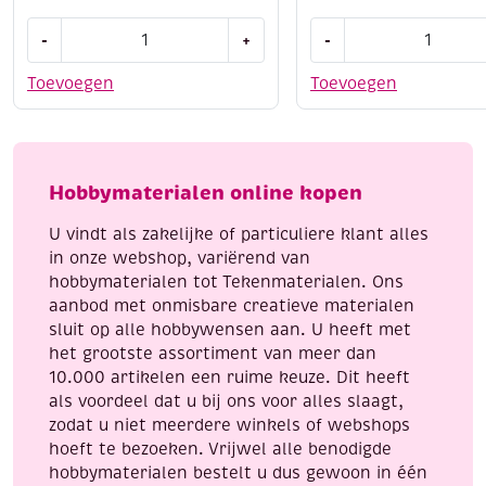
OUTLET
Krasfolie
-
+
-
Learn
/
to
Kraskaarten,
Toevoegen
Toevoegen
paint,
3
4
platen,
kleurplaten
24x30cm,
van
honden
Hobbymaterialen online kopen
konijntjes,
A
incl.
aantal
U vindt als zakelijke of particuliere klant alles
penseel
in onze webshop, variërend van
en
hobbymaterialen tot Tekenmaterialen. Ons
8
aanbod met onmisbare creatieve materialen
napjes
sluit op alle hobbywensen aan. U heeft met
verf,
het grootste assortiment van meer dan
aantal
10.000 artikelen een ruime keuze. Dit heeft
als voordeel dat u bij ons voor alles slaagt,
zodat u niet meerdere winkels of webshops
hoeft te bezoeken. Vrijwel alle benodigde
hobbymaterialen bestelt u dus gewoon in één