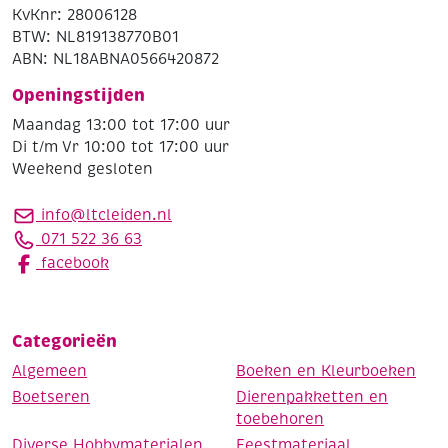
KvKnr: 28006128
BTW: NL819138770B01
ABN: NL18ABNA0566420872
Openingstijden
Maandag 13:00 tot 17:00 uur
Di t/m Vr 10:00 tot 17:00 uur
Weekend gesloten
info@ltcleiden.nl
071 522 36 63
facebook
Categorieën
Algemeen
Boeken en Kleurboeken
Boetseren
Dierenpakketten en
toebehoren
Diverse Hobbymaterialen
Feestmateriaal,