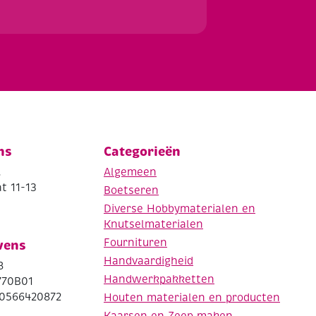
ns
Categorieën
.
Algemeen
t 11-13
Boetseren
Diverse Hobbymaterialen en
Knutselmaterialen
Fournituren
vens
Handvaardigheid
8
Handwerkpakketten
770B01
0566420872
Houten materialen en producten