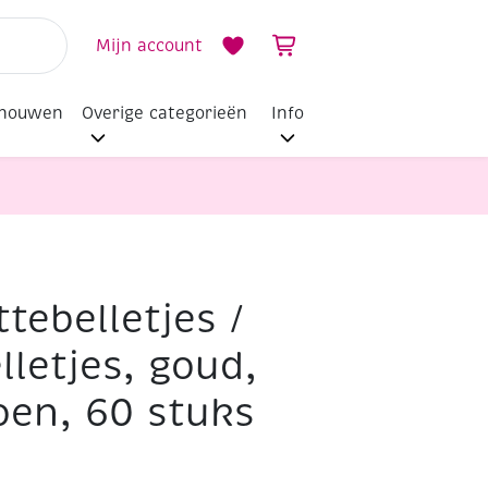
Mijn account
dhouwen
Overige categorieën
Info
tebelletjes /
goud, rood en groen, 60 stuks
letjes, goud,
oen, 60 stuks