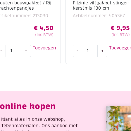
outen bouwpakket / Rij
Filzinie viltpakket slinger
rachtenpandjes
kerstmis 130 cm
rtikelnummer: 213030
Artikelnummer: 404367
€
4,50
€
9,95
(Inc BTW)
(Inc BTW)
outen
Filzinie
Toevoegen
Toevoege
-
+
-
+
ouwpakket
viltpakket
slinger
j
kerstmis
rachtenpandjes
130
antal
cm
aantal
online kopen
re klant alles in onze webshop,
t Tekenmaterialen. Ons aanbod met