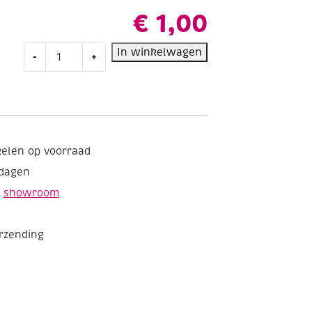
€
1,00
OUTLET
In winkelwagen
-
+
Kattebelletjes
/
metalen
belletjes,
goud,
rood
kelen op voorraad
en
kdagen
groen,
60
e
showroom
stuks
aantal
erzending