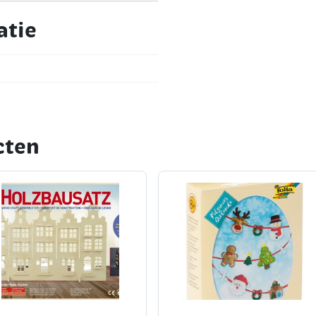
atie
cten