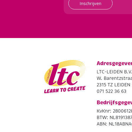
Inschrijven
Adresgegeve
LTC-LEIDEN B.V
W. Barentzstraa
2315 TZ LEIDEN
071 522 36 63
Bedrijfsgege
KvKnr: 2800612
BTW: NL819138
ABN: NL18ABNA