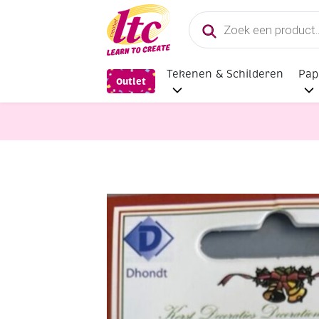
Producten
zoeken
Tekenen & Schilderen
Pap
Outlet
Diverse Hobbymaterialen en Knutse