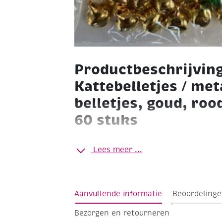
Productbeschrijvin
Kattebelletjes / met
belletjes, goud, roo
60 stuks
Metalen (katte)belletjes met oogje. Vo
Lees meer ...
creatieve toepassingen.
Ø 6 mm
Zak à 60 stuks
goud, rood en g
Aanvullende informatie
Beoordelinge
Bezorgen en retourneren