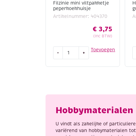
Filzinie mini viltpakketje
H
peperkoekhuisje
g
Artikelnummer: 404370
A
€
3,75
(Inc BTW)
Filzinie
H
Toevoegen
-
+
mini
b
viltpakketje
/
peperkoekhuisje
Ri
aantal
g
a
Hobbymaterialen 
U vindt als zakelijke of particulie
variërend van hobbymaterialen to