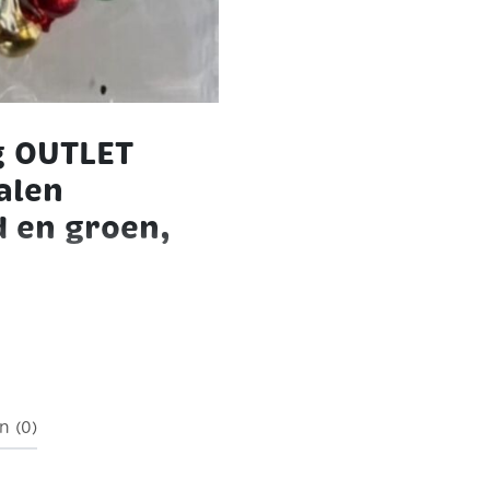
g OUTLET
alen
d en groen,
or vele decoratieve en
roen a 20 stuks
n (0)