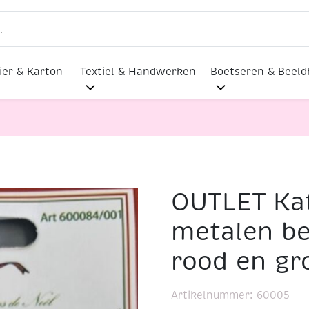
ier & Karton
Textiel & Handwerken
Boetseren & Beel
OUTLET Kat
lmaterialen
OUTLET Kattebelletjes / metalen belletjes, 
metalen bel
rood en gr
Artikelnummer:
60005