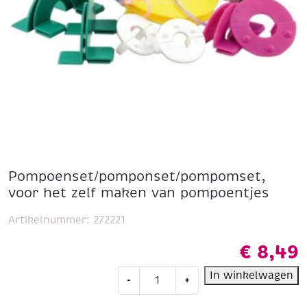
Pompoenset/pomponset/pompomset,
voor het zelf maken van pompoentjes
Artikelnummer:
272221
€
8,49
Pompoenset/pomponset/pompomset
In winkelwagen
-
+
voor
het