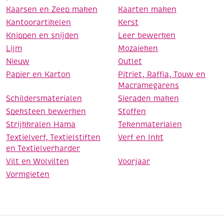
Kaarsen en Zeep maken
Kaarten maken
Kantoorartikelen
Kerst
Knippen en snijden
Leer bewerken
Lijm
Mozaieken
Nieuw
Outlet
Papier en Karton
Pitriet, Raffia, Touw en
Macramegarens
Schildersmaterialen
Sieraden maken
Speksteen bewerken
Stoffen
Strijkkralen Hama
Tekenmaterialen
Textielverf, Textielstiften
Verf en Inkt
en Textielverharder
Vilt en Wolvilten
Voorjaar
Vormgieten