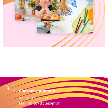
Contact opnemen
Bel: 071 522 36 63
Mail:
info@ltcleiden.nl