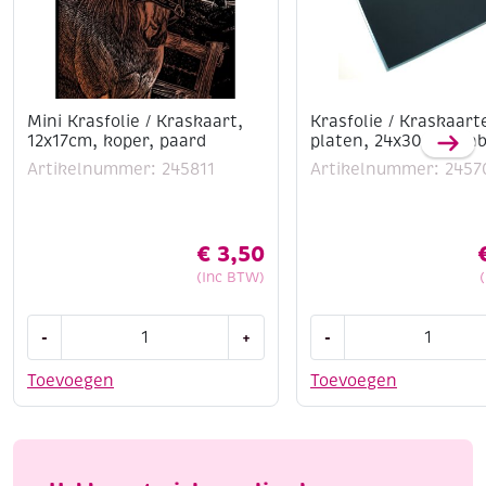
Mini Krasfolie / Kraskaart,
Krasfolie / Kraskaart
12x17cm, koper, paard
platen, 24x30cm, on
Artikelnummer: 245811
Artikelnummer: 2457
€
3,50
(Inc BTW)
Mini
Krasfolie
-
+
-
Krasfolie
/
/
Kraskaarten,
Toevoegen
Toevoegen
Kraskaart,
3
12x17cm,
platen,
koper,
24x30cm,
paard
onbedrukt