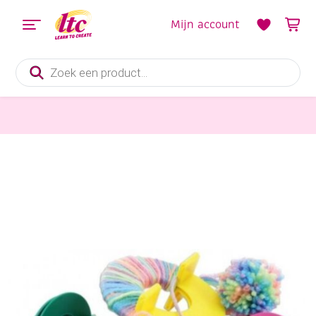
Mijn account
Producten
zoeken
Diverse Hobbymaterialen en Knutselmaterialen
Pompoenset/pomponset/pompomset, voor het zelf maken van pompoentjes