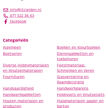
info@ltcleiden.nl
071 522 36 63
facebook
Categorieën
Algemeen
Boeken en Kleurboeken
Boetseren
Dierenpakketten en
toebehoren
Diverse Hobbymaterialen
Feestmateriaal,
en Knutselmaterialen
Schminken en Veren
Fournituren
Glasversiering en
Raamdecoratie
Handvaardigheid
Handwerkgarens
Handwerkpakketten
Hobbysets en Knutselsets
Houten materialen en
Hulpmaterialen papier en
producten
karton