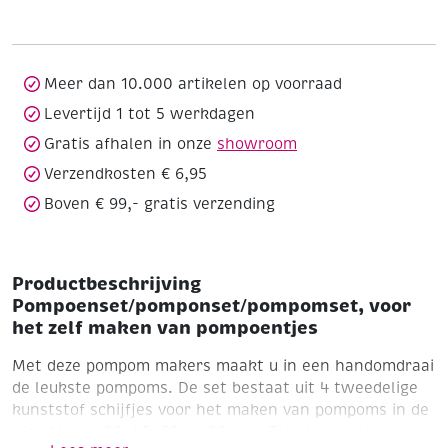
zelf
maken
van
pompoentjes
Meer dan 10.000 artikelen op voorraad
aantal
Levertijd 1 tot 5 werkdagen
Gratis afhalen in onze
showroom
Verzendkosten € 6,95
Boven € 99,- gratis verzending
Productbeschrijving
Pompoenset/pomponset/pompomset, voor
het zelf maken van pompoentjes
Met deze pompom makers maakt u in een handomdraai
de leukste pompoms. De set bestaat uit 4 tweedelige
kunststof schijfjes voor het maken van pompoms in de
afmetingen 30, 45, 55 en 90 mm.
Tip: Voor veel