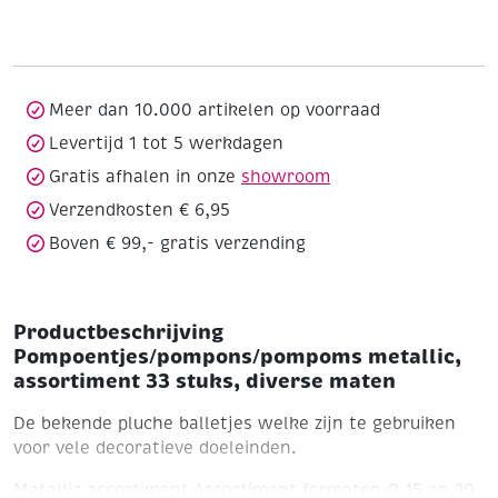
assortiment
33
stuks,
diverse
maten
Meer dan 10.000 artikelen op voorraad
aantal
Levertijd 1 tot 5 werkdagen
Gratis afhalen in onze
showroom
Verzendkosten € 6,95
Boven € 99,- gratis verzending
Productbeschrijving
Pompoentjes/pompons/pompoms metallic,
assortiment 33 stuks, diverse maten
De bekende pluche balletjes welke zijn te gebruiken
voor vele decoratieve doeleinden.
Metallic assortiment
Assortiment formaten Ø 15 en 20