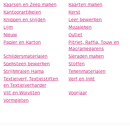
Kaarsen en Zeep maken
Kaarten maken
Kantoorartikelen
Kerst
Knippen en snijden
Leer bewerken
Lijm
Mozaieken
Nieuw
Outlet
Papier en Karton
Pitriet, Raffia, Touw en
Macramegarens
Schildersmaterialen
Sieraden maken
Speksteen bewerken
Stoffen
Strijkkralen Hama
Tekenmaterialen
Textielverf, Textielstiften
Verf en Inkt
en Textielverharder
Vilt en Wolvilten
Voorjaar
Vormgieten