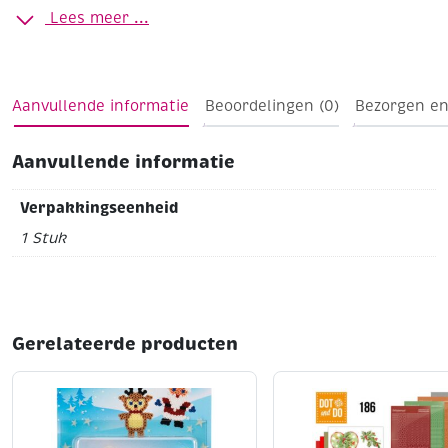
mm
Zak à 33 stuks
Lees meer ...
Aanvullende informatie
Beoordelingen (0)
Bezorgen en
Aanvullende informatie
Verpakkingseenheid
1 Stuk
Gerelateerde producten