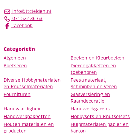
info@ltcleiden.nl
071 522 36 63
facebook
Categorieën
Algemeen
Boeken en Kleurboeken
Boetseren
Dierenpakketten en
toebehoren
Diverse Hobbymaterialen
Feestmateriaal,
en Knutselmaterialen
Schminken en Veren
Fournituren
Glasversiering en
Raamdecoratie
Handvaardigheid
Handwerkgarens
Handwerkpakketten
Hobbysets en Knutselsets
Houten materialen en
Hulpmaterialen papier en
producten
karton