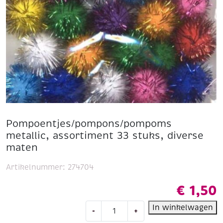
Pompoentjes/pompons/pompoms
metallic, assortiment 33 stuks, diverse
maten
Artikelnummer:
274704
€
1,50
Pompoentjes/pompons/pompoms
In winkelwagen
-
+
metallic,