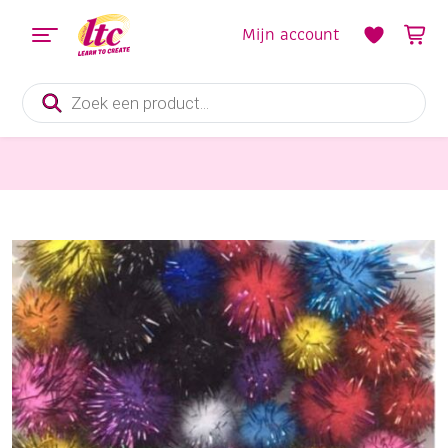
Mijn account
Producten
zoeken
Diverse Hobbymaterialen en Knutselmaterialen
Pompoentjes/pompons/pompoms metallic, assortiment 33 stuks, diverse maten