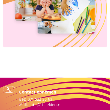
Contact opnemen
Bel: 071 522 36 63
Mail:
info@ltcleiden.nl