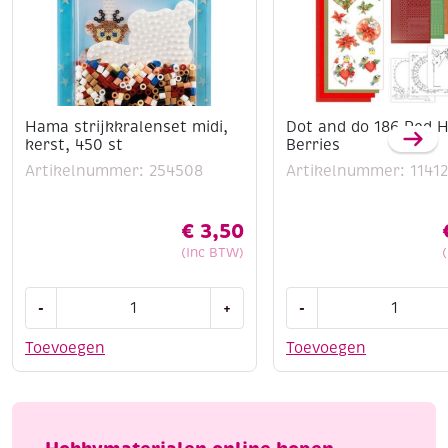
Hama strijkkralenset midi,
Dot and do 186 Red H
kerst, 450 st
Berries
Artikelnummer: 254508
Artikelnummer: 1141
€
3,50
(Inc BTW)
Hama
Dot
-
+
-
strijkkralenset
and
midi,
do
Toevoegen
Toevoegen
kerst,
186
450
Red
st
Holly
aantal
Berries